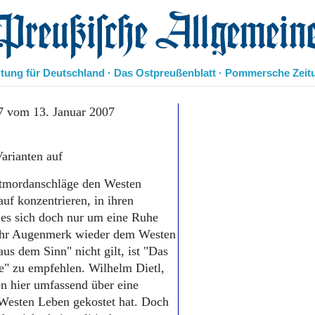
eußische Allgemeine Zeitung
itung für Deutschland · Das Ostpreußenblatt · Pommersche Zeit
Politik
7 vom 13. Januar 2007
Kultur
Wirtschaft
Varianten auf
Panorama
Gesellschaft
bstmordanschläge den Westen
Leben
auf konzentrieren, in ihren
Geschichte
 es sich doch nur um eine Ruhe
Ostpreußen
 ihr Augenmerk wieder dem Westen
Pommern
Berlin-Brandenburg
us dem Sinn" nicht gilt, ist "Das
Schlesien
de" zu empfehlen. Wilhelm Dietl,
Danzig und Westpreußen
n hier umfassend über eine
Bücher
 Westen Leben gekostet hat. Doch