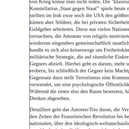
von Krieg könne man nicht reden. Die "klassisc
Konstellation ,Staat gegen Staat'" spiele heute
stellten im Irak zwar noch die USA den größte
kämen aber Söldner, die bei privaten Sicherhei
Geldgeber arbeiteten. Diese aus vielen Nation
versuchten, die Attentate von religiös motiviert
wiederum nirgendwo gemeinschaftlich staatlich 
handle es sich also keineswegs um Freiheitskäm
militärische Strategie, die auf räumliche Einkr
Gegners abzielt. Hierbei geht es darum, mehr
erobern, bis schließlich der Gegner kein Macht
Gegensatz dazu stellt Terrorismus eine Kommun
verwendet, um eine psychologische Öffentlichk
Während die einen also den Raum besetzten, hä
Denken abgesehen.
Detailliert geht das Autoren-Trio daran, die V
den Zeiten der Französischen Revolution bis h
nationalen, über den ideologisch-weltanschauli