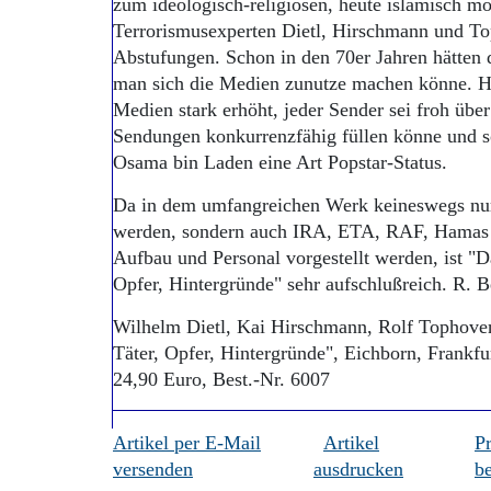
zum ideologisch-religiösen, heute islamisch mot
Terrorismusexperten Dietl, Hirschmann und To
Abstufungen. Schon in den 70er Jahren hätten d
man sich die Medien zunutze machen könne. He
Medien stark erhöht, jeder Sender sei froh übe
Sendungen konkurrenzfähig füllen könne und so
Osama bin Laden eine Art Popstar-Status.
Da in dem umfangreichen Werk keineswegs nur i
werden, sondern auch IRA, ETA, RAF, Hamas u
Aufbau und Personal vorgestellt werden, ist "D
Opfer, Hintergründe" sehr aufschlußreich. R. B
Wilhelm Dietl, Kai Hirschmann, Rolf Tophoven
Täter, Opfer, Hintergründe", Eichborn, Frankfur
24,90 Euro, Best.-Nr. 6007
Artikel per E-Mail
Artikel
P
versenden
ausdrucken
be