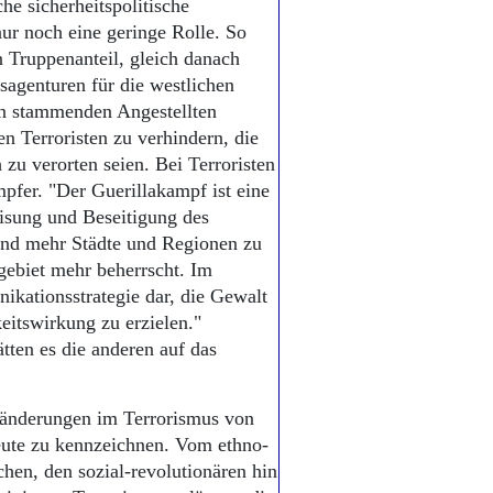
he sicherheitspolitische
 nur noch eine geringe Rolle. So
n Truppenanteil, gleich danach
tsagenturen für die westlichen
en stammenden Angestellten
en Terroristen zu verhindern, die
zu verorten seien. Bei Terroristen
pfer. "Der Guerillakampf ist eine
eisung und Beseitigung des
 und mehr Städte und Regionen zu
gebiet mehr beherrscht. Im
ikationsstrategie dar, die Gewalt
eitswirkung zu erzielen."
tten es die anderen auf das
eränderungen im Terrorismus von
eute zu kennzeichnen. Vom ethno-
chen, den sozial-revolutionären hin