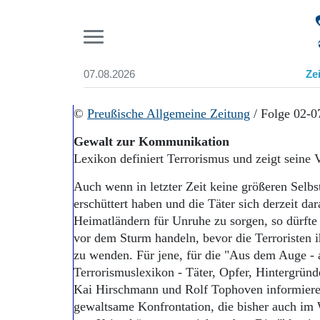
Pr
07.08.2026
Ze
Suchen und finden
Start
©
Preußische Allgemeine Zeitung
/ Folge 02-0
Wer wir sind
Gewalt zur Kommunikation
Aktuelle Ausgabe
Lexikon definiert Terrorismus und zeigt seine 
Abonnenten-Login
Abonnent werden
Auch wenn in letzter Zeit keine größeren Sel
Abo Prämien
erschüttert haben und die Täter sich derzeit dar
Archiv
Heimatländern für Unruhe zu sorgen, so dürfte
Mediadaten
vor dem Sturm handeln, bevor die Terroristen
zu wenden. Für jene, für die "Aus dem Auge - a
Terrorismuslexikon - Täter, Opfer, Hintergrün
Kai Hirschmann und Rolf Tophoven informiere
gewaltsame Konfrontation, die bisher auch im