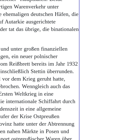
rtigen Warenverkehr unter
e ehemaligen deutschen Häfen, die
uf Autarkie ausgerichtete
der tat das übrige, die binationalen
 und unter großen finanziellen
gen, ein neuer polnischer
vom Reißbrett bereits im Jahr 1932
nschließlich Stettin überrunden.
 vor dem Krieg geruht hatte,
ebrochen. Wenngleich auch das
rsten Weltkrieg in eine
ie internationale Schiffahrt durch
enszeit in eine allgemeine
läufer der Krise Ostpreußen
ovinz hatte unter der Abtrennung
ellen nahen Märkte in Posen und
port ostpreußischer Waren über