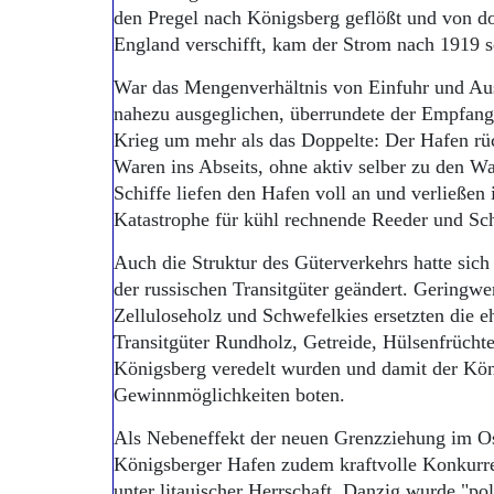
den Pregel nach Königsberg geflößt und von d
England verschifft, kam der Strom nach 1919 s
War das Mengenverhältnis von Einfuhr und Au
nahezu ausgeglichen, überrundete der Empfan
Krieg um mehr als das Doppelte: Der Hafen rü
Waren ins Abseits, ohne aktiv selber zu den W
Schiffe liefen den Hafen voll an und verließen
Katastrophe für kühl rechnende Reeder und Sch
Auch die Struktur des Güterverkehrs hatte sic
der russischen Transitgüter geändert. Geringw
Zelluloseholz und Schwefelkies ersetzten die 
Transitgüter Rundholz, Getreide, Hülsenfrüchte
Königsberg veredelt wurden und damit der Kö
Gewinnmöglichkeiten boten.
Als Nebeneffekt der neuen Grenzziehung im 
Königsberger Hafen zudem kraftvolle Konkurr
unter litauischer Herrschaft, Danzig wurde "po