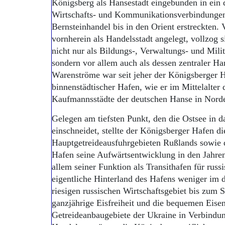
Königsberg als Hansestadt eingebunden in ein 
Wirtschafts- und Kommunikationsverbindungen,
Bernsteinhandel bis in den Orient erstreckten
vornherein als Handelsstadt angelegt, vollzog 
nicht nur als Bildungs-, Verwaltungs- und Mili
sondern vor allem auch als dessen zentraler Han
Warenströme war seit jeher der Königsberger H
binnenstädtischer Hafen, wie er im Mittelalter 
Kaufmannsstädte der deutschen Hanse in Nord
Gelegen am tiefsten Punkt, den die Ostsee in d
einschneidet, stellte der Königsberger Hafen d
Hauptgetreideausfuhrgebieten Rußlands sowie d
Hafen seine Aufwärtsentwicklung in den Jahre
allem seiner Funktion als Transithafen für russ
eigentliche Hinterland des Hafens weniger im 
riesigen russischen Wirtschaftsgebiet bis zum
ganzjährige Eisfreiheit und die bequemen Eise
Getreideanbaugebiete der Ukraine in Verbindun