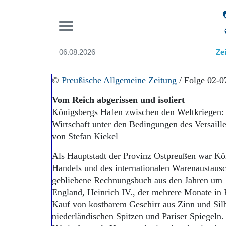
Pr
06.08.2026
Ze
Suchen und finden
Start
©
Preußische Allgemeine Zeitung
/ Folge 02-0
Wer wir sind
Vom Reich abgerissen und isoliert
Aktuelle Ausgabe
Königsbergs Hafen zwischen den Weltkriegen: 
Abonnenten-Login
Wirtschaft unter den Bedingungen des Versaille
Abonnent werden
Abo Prämien
von Stefan Kiekel
Archiv
Als Hauptstadt der Provinz Ostpreußen war Köni
Mediadaten
Handels und des internationalen Warenaustausc
gebliebene Rechnungsbuch aus den Jahren um 
England, Heinrich IV., der mehrere Monate in 
Kauf von kostbarem Geschirr aus Zinn und Sil
niederländischen Spitzen und Pariser Spiegeln