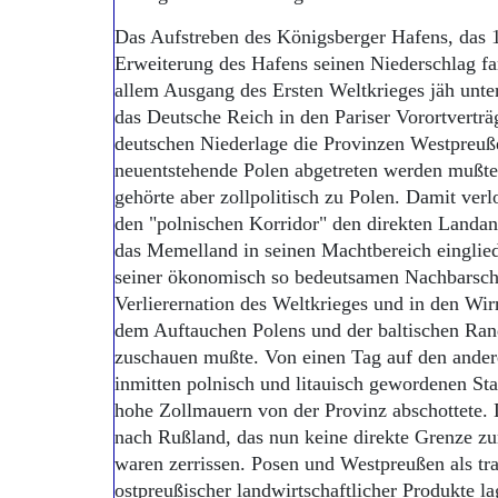
Das Aufstreben des Königsberger Hafens, das 
Erweiterung des Hafens seinen Niederschlag f
allem Ausgang des Ersten Weltkrieges jäh unte
das Deutsche Reich in den Pariser Vorortverträ
deutschen Niederlage die Provinzen Westpreuß
neuentstehende Polen abgetreten werden mußte
gehörte aber zollpolitisch zu Polen. Damit ve
den "polnischen Korridor" den direkten Landan
das Memelland in seinen Machtbereich einglie
seiner ökonomisch so bedeutsamen Nachbarschaf
Verlierernation des Weltkrieges und in den Wir
dem Auftauchen Polens und der baltischen Rand
zuschauen mußte. Von einen Tag auf den andere
inmitten polnisch und litauisch gewordenen Sta
hohe Zollmauern von der Provinz abschottete.
nach Rußland, das nun keine direkte Grenze z
waren zerrissen. Posen und Westpreußen als tra
ostpreußischer landwirtschaftlicher Produkte l