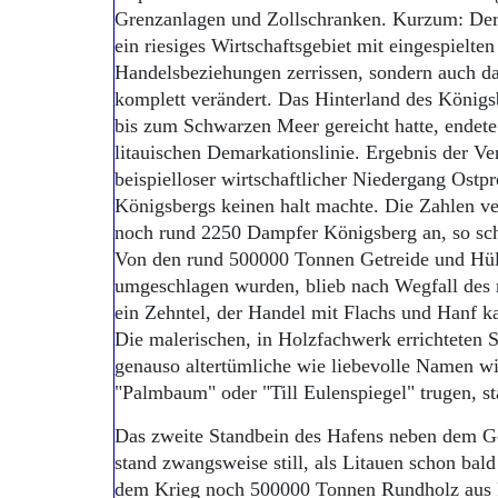
Grenzanlagen und Zollschranken. Kurzum: Der V
ein riesiges Wirtschaftsgebiet mit eingespielten
Handelsbeziehungen zerrissen, sondern auch da
komplett verändert. Das Hinterland des Königs
bis zum Schwarzen Meer gereicht hatte, endete
litauischen Demarkationslinie. Ergebnis der Ve
beispielloser wirtschaftlicher Niedergang Ostp
Königsbergs keinen halt machte. Die Zahlen ve
noch rund 2250 Dampfer Königsberg an, so sch
Von den rund 500000 Tonnen Getreide und Hül
umgeschlagen wurden, blieb nach Wegfall des 
ein Zehntel, der Handel mit Flachs und Hanf k
Die malerischen, in Holzfachwerk errichteten S
genauso altertümliche wie liebevolle Namen wi
"Palmbaum" oder "Till Eulenspiegel" trugen, st
Das zweite Standbein des Hafens neben dem Get
stand zwangsweise still, als Litauen schon bal
dem Krieg noch 500000 Tonnen Rundholz aus 