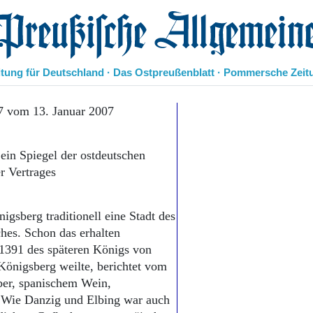
eußische Allgemeine Zeitung
itung für Deutschland · Das Ostpreußenblatt · Pommersche Zeit
Politik
7 vom 13. Januar 2007
Kultur
Wirtschaft
ein Spiegel der ostdeutschen
Panorama
r Vertrages
Gesellschaft
Leben
Geschichte
gsberg traditionell eine Stadt des
Ostpreußen
hes. Schon das erhalten
Pommern
Berlin-Brandenburg
1391 des späteren Königs von
Schlesien
Königsberg weilte, berichtet vom
Danzig und Westpreußen
ber, spanischem Wein,
Bücher
. Wie Danzig und Elbing war auch