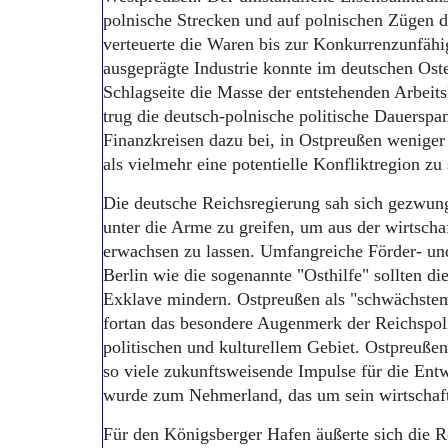
polnische Strecken und auf polnischen Zügen d
verteuerte die Waren bis zur Konkurrenzunfähi
ausgeprägte Industrie konnte im deutschen Oste
Schlagseite die Masse der entstehenden Arbeit
trug die deutsch-polnische politische Dauerspa
Finanzkreisen dazu bei, in Ostpreußen weniger
als vielmehr eine potentielle Konfliktregion zu
Die deutsche Reichsregierung sah sich gezwung
unter die Arme zu greifen, um aus der wirtschaf
erwachsen zu lassen. Umfangreiche Förder- u
Berlin wie die sogenannte "Osthilfe" sollten di
Exklave mindern. Ostpreußen als "schwächstem
fortan das besondere Augenmerk der Reichspoli
politischen und kulturellem Gebiet. Ostpreußen
so viele zukunftsweisende Impulse für die Ent
wurde zum Nehmerland, das um sein wirtschaf
Für den Königsberger Hafen äußerte sich die Re