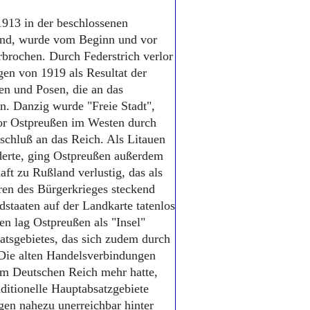
1913 in der beschlossenen
and, wurde vom Beginn und vor
rbrochen. Durch Federstrich verlor
gen von 1919 als Resultat der
en und Posen, die an das
n. Danzig wurde "Freie Stadt",
rlor Ostpreußen im Westen durch
schluß an das Reich. Als Litauen
derte, ging Ostpreußen außerdem
t zu Rußland verlustig, das als
ren des Bürgerkrieges steckend
staaten auf der Landkarte tatenlos
n lag Ostpreußen als "Insel"
atsgebietes, das sich zudem durch
 Die alten Handelsverbindungen
um Deutschen Reich mehr hatte,
ditionelle Hauptabsatzgebiete
agen nahezu unerreichbar hinter