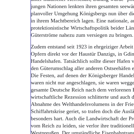
jungen Nationen lenkten ihren gesamten seewä
planvoller Umgehung Königsbergs nun über di
in ihrem Machtbereich lagen. Eine nationale, a
protektionistische Wirtschaftspolitik beider Län
Güterströme nahezu zum versiegen zu bringen.
Zudem entstand seit 1923 in ehrgeiziger Arbeit
Opfern direkt vor der Haustür Danzigs, in Gdin
Handelshafen. Tatsächlich sollte dieser Hafen 
den Güterumschlag aller anderen Ostseehäfen ei
Die Festen, auf denen der Königsberger Handel
waren nicht nur angeschlagen, sie waren wegg
gesamte Deutsche Reich nach dem verlorenen E
wirtschaftliche Rezession schlitterte und auch d
Abnahme des Welthandelsvolumens in der Fried
Schiffahrtskrise geriet, so trafen doch die Aus
besonders hart. Auch die Landwirtschaft der Pr
vom Reich zu leiden, sie verlor ihre tradition
Westpreußen. Der umständliche Eisenbahntrans