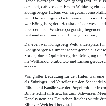
Handelsverträgen, die Königsberg tariflich russ
dazu bei, daß vor dem Ersten Weltkrieg ein bea
Königsberger Hafens von insgesamt eine Milli
war. Die wichtigsten Güter waren Getreide, H
war Königsberg der "Haushafen" der west- und 
über den nach Westeuropa günstig liegenden Ha
Kolonialwaren und auch Heringen versorgten.
Daneben war Königsberg Welthandelsplatz für r
Königsberger Kaufmannschaft gerade auf diese
Sorten, durch Optimierung der Reinigung und S
im Welthandel erarbeitete und Linsen geradezu 
machte.
Von großer Bedeutung für den Hafen war eine 
als Zubringer und Verteiler für den Seehandel
Flüsse und Kanäle war der Pregel mit der Mem
Binnenschiffahrtsnetz bis zum Schwarzen Mee
Kanalsystem des Deutschen Reiches wurde durc
Elbinger Weichsel hergestellt.