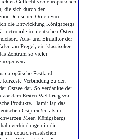
dichtes Geflecht von europäischen
 die sich durch den
. Vom Deutschen Orden von
sich die Entwicklung Königsbergs
tärmetropole im deutschen Osten,
delsort. Aus- und Einfalltor der
afen am Pregel, ein klassischer
das Zentrum so vieler
europa war.
as europäische Festland
ie kürzeste Verbindung zu den
er Ostsee dar. So verdankte der
n vor dem Ersten Weltkrieg vor
ische Produkte. Damit lag das
deutschen Ostpreußen als im
 Schwarzen Meer. Königsbergs
nbahnverbindungen in die
g mit deutsch-russischen