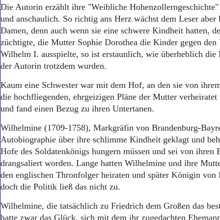
Aktuelle Ausgabe
Die Autorin erzählt ihre "Weibliche Hohenzollerngeschichte"
Abonnenten-Login
und anschaulich. So richtig ans Herz wächst dem Leser aber 
Abonnent werden
Damen, denn auch wenn sie eine schwere Kindheit hatten, der
Abo Prämien
züchtigte, die Mutter Sophie Dorothea die Kinder gegen den 
Archiv
Wilhelm I. ausspielte, so ist erstaunlich, wie überheblich die
Mediadaten
der Autorin trotzdem wurden.
Kontakt
Impressum
Kaum eine Schwester war mit dem Hof, an den sie von ihrem
Datenschutz
die hochfliegenden, ehrgeizigen Pläne der Mutter verheiratet
und fand einen Bezug zu ihren Untertanen.
Wilhelmine (1709-1758), Markgräfin von Brandenburg-Bayreu
Autobiographie über ihre schlimme Kindheit geklagt und beha
Hofe des Soldatenkönigs hungern müssen und sei von ihren 
drangsaliert worden. Lange hatten Wilhelmine und ihre Mutte
den englischen Thronfolger heiraten und später Königin von
doch die Politik ließ das nicht zu.
Wilhelmine, die tatsächlich zu Friedrich dem Großen das best
hatte zwar das Glück, sich mit dem ihr zugedachten Ehemann