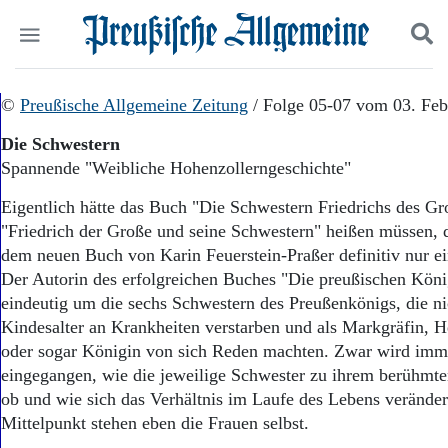
Politik
©
Preußische Allgemeine Zeitung
Suchen und finden
/ Folge 05-07 vom 03. Feb
Kultur
Die Schwestern
Wirtschaft
Spannende "Weibliche Hohenzollerngeschichte"
Panorama
Gesellschaft
Eigentlich hätte das Buch "Die Schwestern Friedrichs des Gr
Leben
"Friedrich der Große und seine Schwestern" heißen müssen, da
Geschichte
dem neuen Buch von Karin Feuerstein-Praßer definitiv nur ei
Ostpreußen
Der Autorin des erfolgreichen Buches "Die preußischen Köni
Pommern
Berlin-Brandenburg
eindeutig um die sechs Schwestern des Preußenkönigs, die n
Schlesien
Kindesalter an Krankheiten verstarben und als Markgräfin, H
Danzig und Westpreußen
oder sogar Königin von sich Reden machten. Zwar wird imm
Bücher
eingegangen, wie die jeweilige Schwester zu ihrem berühmte
ob und wie sich das Verhältnis im Laufe des Lebens veränder
Start
Mittelpunkt stehen eben die Frauen selbst.
Wer wir sind