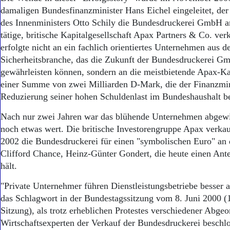
damaligen Bundesfinanzminister Hans Eichel eingeleitet, de
des Innenministers Otto Schily die Bundesdruckerei GmbH an
tätige, britische Kapitalgesellschaft Apax Partners & Co. ver
erfolgte nicht an ein fachlich orientiertes Unternehmen aus d
Sicherheitsbranche, das die Zukunft der Bundesdruckerei G
gewährleisten können, sondern an die meistbietende Apax-Kap
einer Summe von zwei Milliarden D-Mark, die der Finanzmin
Reduzierung seiner hohen Schuldenlast im Bundeshaushalt be
Nach nur zwei Jahren war das blühende Unternehmen abgewi
noch etwas wert. Die britische Investorengruppe Apax verka
2002 die Bundesdruckerei für einen "symbolischen Euro" an 
Clifford Chance, Heinz-Günter Gondert, die heute einen Ante
hält.
"Private Unternehmer führen Dienstleistungsbetriebe besser al
das Schlagwort in der Bundestagssitzung vom 8. Juni 2000 (
Sitzung), als trotz erheblichen Protestes verschiedener Abge
Wirtschaftsexperten der Verkauf der Bundesdruckerei beschl