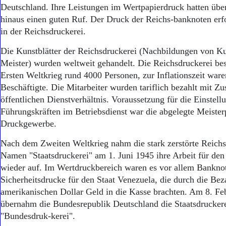
Aktuelle Ausgabe
Deutschland. Ihre Leistungen im Wertpapierdruck hatten üb
Abonnenten-Login
hinaus einen guten Ruf. Der Druck der Reichs-banknoten erfo
Abonnent werden
in der Reichsdruckerei.
Abo Prämien
Archiv
Die Kunstblätter der Reichsdruckerei (Nachbildungen von Kup
Mediadaten
Meister) wurden weltweit gehandelt. Die Reichsdruckerei be
Ersten Weltkrieg rund 4000 Personen, zur Inflationszeit ware
Kontakt
Impressum
Beschäftigte. Die Mitarbeiter wurden tariflich bezahlt mit Z
Datenschutz
öffentlichen Dienstverhältnis. Voraussetzung für die Einstell
Führungskräften im Betriebsdienst war die abgelegte Meiste
Druckgewerbe.
Nach dem Zweiten Weltkrieg nahm die stark zerstörte Reichs
Namen "Staatsdruckerei" am 1. Juni 1945 ihre Arbeit für den
wieder auf. Im Wertdruckbereich waren es vor allem Bankno
Sicherheitsdrucke für den Staat Venezuela, die durch die Be
amerikanischen Dollar Geld in die Kasse brachten. Am 8. Fe
übernahm die Bundesrepublik Deutschland die Staatsdrucke
"Bundesdruk-kerei".