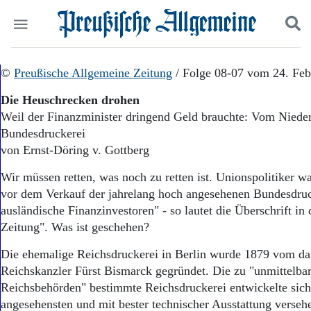
Politik
©
Preußische Allgemeine Zeitung
Suchen und finden
/ Folge 08-07 vom 24. Feb
Kultur
Die Heuschrecken drohen
Wirtschaft
Weil der Finanzminister dringend Geld brauchte: Vom Niede
Panorama
Bundesdruckerei
Gesellschaft
Leben
von Ernst-Döring v. Gottberg
Geschichte
Wir müssen retten, was noch zu retten ist. Unionspolitiker w
Ostpreußen
vor dem Verkauf der jahrelang hoch angesehenen Bundesdruc
Pommern
Berlin-Brandenburg
ausländische Finanzinvestoren" - so lautet die Überschrift in
Schlesien
Zeitung". Was ist geschehen?
Danzig und Westpreußen
Die ehemalige Reichsdruckerei in Berlin wurde 1879 vom d
Bücher
Reichskanzler Fürst Bismarck gegründet. Die zu "unmittelb
Start
Reichsbehörden" bestimmte Reichsdruckerei entwickelte sich 
Wer wir sind
angesehensten und mit bester technischer Ausstattung verseh