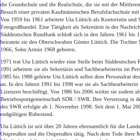
Aktuelle Ausgabe
die Grundschule und die Realschule, die sie mit der Mittlere
Abonnenten-Login
Besuch einer privaten Kaufmännischen Berufsfachschule mit 
Abonnent werden
Von 1959 bis 1961 arbeitete Uta Lüttich als Kontoristin und 
Abo Prämien
Fotogroßhandel. Eine Tätigkeit als Sekretärin in der Nachric
Archiv
Süddeutschen Rundfunk schloß sich in den Jahren 1961 bis 
Mediadaten
heiratete sie den Oberschwaben Günter Lüttich. Die Tochter
Kontakt
1966, Sohn Armin 1968 geboren.
Impressum
Datenschutz
1971 trat Uta Lüttich wieder eine Stelle beim Süddeutschen 
1991 arbeitete sie als Sekretärin und Sachbearbeiterin im Pe
1985 bis 1988 gehörte Uta Lüttich selbst dem Personalrat de
an. In den Jahren 1991 bis 1998 war sie als Sachbearbeiterin
Lizenzen beschäftigt. Von 1986 bis 2006 wirkte sie zudem als
Betriebssportgemeinschaft SDR / SWR. Ihre Versetzung in d
des SWR erfolgte ab 1. November 1998. Seit dem 1. Mai 200
endgültigen Ruhestand.
Uta Lüttich ist seit über 20 Jahren ehrenamtlich für die Lan
Ostpreußen und die Ostpreußen tätig. Nach dem Tode ihrer M