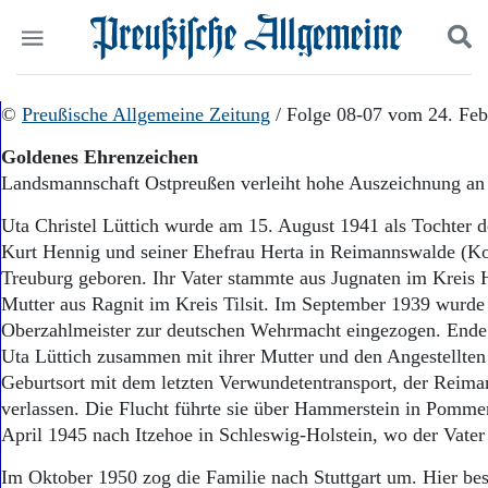
Politik
©
Preußische Allgemeine Zeitung
Suchen und finden
/ Folge 08-07 vom 24. Feb
Kultur
Goldenes Ehrenzeichen
Wirtschaft
Landsmannschaft Ostpreußen verleiht hohe Auszeichnung an 
Panorama
Gesellschaft
Uta Christel Lüttich wurde am 15. August 1941 als Tochter d
Leben
Kurt Hennig und seiner Ehefrau Herta in Reimannswalde (K
Geschichte
Treuburg geboren. Ihr Vater stammte aus Jugnaten im Kreis 
Ostpreußen
Mutter aus Ragnit im Kreis Tilsit. Im September 1939 wurde
Pommern
Berlin-Brandenburg
Oberzahlmeister zur deutschen Wehrmacht eingezogen. End
Schlesien
Uta Lüttich zusammen mit ihrer Mutter und den Angestellten
Danzig und Westpreußen
Geburtsort mit dem letzten Verwundetentransport, der Reima
Bücher
verlassen. Die Flucht führte sie über Hammerstein in Pomme
April 1945 nach Itzehoe in Schleswig-Holstein, wo der Vater 
Start
Wer wir sind
Im Oktober 1950 zog die Familie nach Stuttgart um. Hier bes