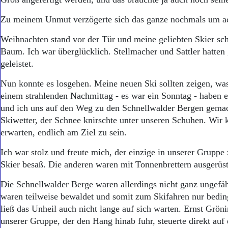
Aktuelle Ausgabe
Abonnenten-Login
Zu meinem Unmut verzögerte sich das ganze nochmals um a
Abonnent werden
Abo Prämien
Weihnachten stand vor der Tür und meine geliebten Skier sch
Archiv
Baum. Ich war überglücklich. Stellmacher und Sattler hatten
Mediadaten
geleistet.
Kontakt
Nun konnte es losgehen. Meine neuen Ski sollten zeigen, wa
Impressum
einem strahlenden Nachmittag - es war ein Sonntag - haben 
Datenschutz
und ich uns auf den Weg zu den Schnellwalder Bergen gemac
Skiwetter, der Schnee knirschte unter unseren Schuhen. Wir
erwarten, endlich am Ziel zu sein.
Ich war stolz und freute mich, der einzige in unserer Gruppe z
Skier besaß. Die anderen waren mit Tonnenbrettern ausgerüst
Die Schnellwalder Berge waren allerdings nicht ganz ungefäh
waren teilweise bewaldet und somit zum Skifahren nur bedin
ließ das Unheil auch nicht lange auf sich warten. Ernst Gröni
unserer Gruppe, der den Hang hinab fuhr, steuerte direkt au