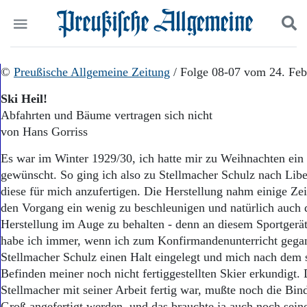
Politik
©
Preußische Allgemeine Zeitung
Suchen und finden
/ Folge 08-07 vom 24. Feb
Kultur
Ski Heil!
Wirtschaft
Abfahrten und Bäume vertragen sich nicht
Panorama
von Hans Gorriss
Gesellschaft
Leben
Es war im Winter 1929/30, ich hatte mir zu Weihnachten ein 
Geschichte
gewünscht. So ging ich also zu Stellmacher Schulz nach Lib
Ostpreußen
diese für mich anzufertigen. Die Herstellung nahm einige Ze
Pommern
Berlin-Brandenburg
den Vorgang ein wenig zu beschleunigen und natürlich auch 
Schlesien
Herstellung im Auge zu behalten - denn an diesem Sportgerät 
Danzig und Westpreußen
habe ich immer, wenn ich zum Konfirmandenunterricht gega
Bücher
Stellmacher Schulz einen Halt eingelegt und mich nach dem
Befinden meiner noch nicht fertiggestellten Skier erkundigt
Start
Stellmacher mit seiner Arbeit fertig war, mußte noch die Bin
Wer wir sind
Groß angefertigt werden, und das brauchte ja auch noch seine