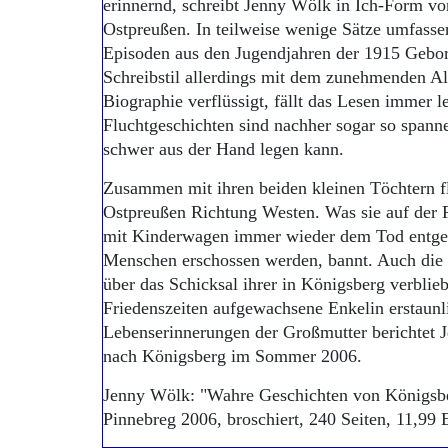
erinnernd, schreibt Jenny Wölk in Ich-Form vo
Ostpreußen. In teilweise wenige Sätze umfass
Episoden aus den Jugendjahren der 1915 Gebor
Schreibstil allerdings mit dem zunehmenden Alt
Biographie verflüssigt, fällt das Lesen immer l
Fluchtgeschichten sind nachher sogar so spann
schwer aus der Hand legen kann.
Zusammen mit ihren beiden kleinen Töchtern 
Ostpreußen Richtung Westen. Was sie auf der Fl
mit Kinderwagen immer wieder dem Tod entgeh
Menschen erschossen werden, bannt. Auch die
über das Schicksal ihrer in Königsberg verblieb
Friedenszeiten aufgewachsene Enkelin erstaunl
Lebenserinnerungen der Großmutter berichtet 
nach Königsberg im Sommer 2006.
Jenny Wölk: "Wahre Geschichten von Königsbe
Pinnebreg 2006, broschiert, 240 Seiten, 11,99 