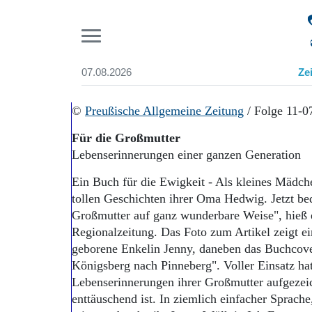
Pr
07.08.2026
Ze
Suchen und finden
Start
©
Preußische Allgemeine Zeitung
/ Folge 11-0
Wer wir sind
Für die Großmutter
Aktuelle Ausgabe
Lebenserinnerungen einer ganzen Generation
Abonnenten-Login
Abonnent werden
Ein Buch für die Ewigkeit - Als kleines Mädch
Abo Prämien
tollen Geschichten ihrer Oma Hedwig. Jetzt bed
Archiv
Großmutter auf ganz wunderbare Weise", hieß e
Mediadaten
Regionalzeitung. Das Foto zum Artikel zeigt ei
geborene Enkelin Jenny, daneben das Buchcov
Königsberg nach Pinneberg". Voller Einsatz hat
Lebenserinnerungen ihrer Großmutter aufgezeich
enttäuschend ist. In ziemlich einfacher Sprache