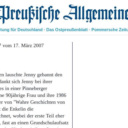
eußische Allgemeine Zeitung
itung für Deutschland · Das Ostpreußenblatt · Pommersche Zeit
Politik
7 vom 17. März 2007
Kultur
Wirtschaft
Panorama
Gesellschaft
en lauschte Jenny gebannt den
Leben
ankt sich Jenny bei ihrer
Geschichte
s in einer Pinneberger
Ostpreußen
ne 90jährige Frau und ihre 1986
Pommern
Berlin-Brandenburg
er von "Wahre Geschichten von
Schlesien
 die Enkelin die
Danzig und Westpreußen
net, wobei der erste Teil eher
Bücher
, fast an einen Grundschulaufsatz