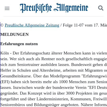
Politik
©
Preußische Allgemeine Zeitung
Suchen und finden
/ Folge 11-07 vom 17. Mä
Kultur
MELDUNGEN
Wirtschaft
Panorama
Erfahrungen nutzen
Gesellschaft
Leben
Köln - Der Erfahrungsschatz älterer Menschen kann in vielen
Geschichte
sein. Wer sich auch als Rentner noch gesellschaftlich engagi
Ostpreußen
sich zum Seniortrainer ausbilden lassen. Bundesweit gehen d
Pommern
Helfer in Schulen und Altersheime, arbeiten mit Migranten od
Berlin-Brandenburg
Gesundheitskurse. Über das Modellprogramm "Erfahrungswiss
Schlesien
(EFI) haben sich bereits mehr als 1000 Menschen zum Senior
Danzig und Westpreußen
lassen. Inzwischen wurde der bundesweite Verein "EFI Deuts
Bücher
gegründet. Das Konzept wird in über 3000 Projekten im ges
Start
fortgeführt und über Länderministerien, Kommunen, Freiwill
Wer wir sind
Seniorenbüros und Bildungsträger angeboten. Nähere Inform