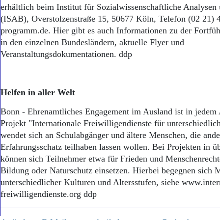
Aktuelle Ausgabe
erhältlich beim Institut für Sozialwissenschaftliche Analyse
Abonnenten-Login
(ISAB), Overstolzenstraße 15, 50677 Köln, Telefon (02 21) 
Abonnent werden
programm.de. Hier gibt es auch Informationen zu der Fortfü
Abo Prämien
in den einzelnen Bundesländern, aktuelle Flyer und
Archiv
Veranstaltungsdokumentationen. ddp
Mediadaten
Kontakt
Impressum
Helfen in aller Welt
Datenschutz
Bonn - Ehrenamtliches Engagement im Ausland ist in jedem 
Projekt "Internationale Freiwilligendienste für unterschiedli
wendet sich an Schulabgänger und ältere Menschen, die ande
Erfahrungsschatz teilhaben lassen wollen. Bei Projekten in 
können sich Teilnehmer etwa für Frieden und Menschenrecht
Bildung oder Naturschutz einsetzen. Hierbei begegnen sich
unterschiedlicher Kulturen und Altersstufen, siehe www.inter
freiwilligendienste.org ddp