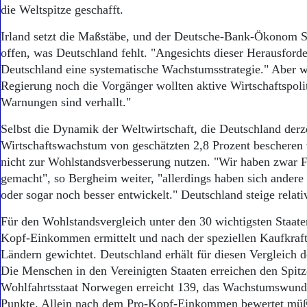
Aktuelle Ausgabe
die Weltspitze geschafft.
Abonnenten-Login
Abonnent werden
Irland setzt die Maßstäbe, und der Deutsche-Bank-Ökonom S
Abo Prämien
offen, was Deutschland fehlt. "Angesichts dieser Herausford
Archiv
Deutschland eine systematische Wachstumsstrategie." Aber we
Mediadaten
Regierung noch die Vorgänger wollten aktive Wirtschaftspolit
Warnungen sind verhallt."
Kontakt
Impressum
Selbst die Dynamik der Weltwirtschaft, die Deutschland derze
Datenschutz
Wirtschaftswachstum von geschätzten 2,8 Prozent bescheren
nicht zur Wohlstandsverbesserung nutzen. "Wir haben zwar Fo
gemacht", so Bergheim weiter, "allerdings haben sich andere
oder sogar noch besser entwickelt." Deutschland steige relati
Für den Wohlstandsvergleich unter den 30 wichtigsten Staate
Kopf-Einkommen ermittelt und nach der speziellen Kaufkraft
Ländern gewichtet. Deutschland erhält für diesen Vergleich 
Die Menschen in den Vereinigten Staaten erreichen den Spit
Wohlfahrtsstaat Norwegen erreicht 139, das Wachstumswunde
Punkte. Allein nach dem Pro-Kopf-Einkommen bewertet müß