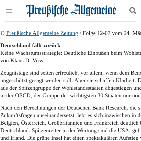
Politik
©
Preußische Allgemeine Zeitung
Suchen und finden
/ Folge 12-07 vom 24. Mä
Kultur
Deutschland fällt zurück
Wirtschaft
Keine Wachstumsstrategie: Deutliche Einbußen beim Wohlst
Panorama
von Klaus D. Voss
Gesellschaft
Leben
Zeugnistage sind selten erfreulich, vor allem, wenn dem Ben
Geschichte
ungeschützt gesagt werden soll. Aber sie schaffen Klarheit: D
Ostpreußen
aus der Spitzengruppe der Wohlstandsstaaten abgestiegen und
Pommern
Berlin-Brandenburg
in der OECD, der Gruppe der wichtigsten 30 Staaten nur noc
Schlesien
Nach den Berechnungen der Deutschen Bank Research, die s
Danzig und Westpreußen
Zukunftsfragen auseinandersetzt, lebt es sich inzwischen in 
Bücher
Belgien, Österreich, Großbritannien und Frankreich deutlich b
Start
Deutschland. Spitzenreiter in der Wertung sind die USA, ge
Wer wir sind
und Irland. Die grüne Insel hat einen spektakulären Aufsti