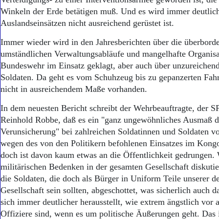
Aktuelle Ausgabe
Winkeln der Erde betätigen muß. Und es wird immer deutliche
Abonnenten-Login
Abonnent werden
Auslandseinsätzen nicht ausreichend gerüstet ist.
Abo Prämien
Immer wieder wird in den Jahresberichten über die überbord
Archiv
umständlichen Verwaltungsabläufe und mangelhafte Organisa
Mediadaten
Bundeswehr im Einsatz geklagt, aber auch über unzureichend
Kontakt
Soldaten. Da geht es vom Schuhzeug bis zu gepanzerten Fahr
Impressum
nicht in ausreichendem Maße vorhanden.
Datenschutz
In dem neuesten Bericht schreibt der Wehrbeauftragte, der S
Reinhold Robbe, daß es ein "ganz ungewöhnliches Ausmaß de
Verunsicherung" bei zahlreichen Soldatinnen und Soldaten vo
wegen des von den Politikern befohlenen Einsatzes im Kongo
doch ist davon kaum etwas an die Öffentlichkeit gedrungen.
militärischen Bedenken in der gesamten Gesellschaft diskuti
die Soldaten, die doch als Bürger in Uniform Teile unserer 
Gesellschaft sein sollten, abgeschottet, was sicherlich auch d
sich immer deutlicher herausstellt, wie extrem ängstlich vor 
Offiziere sind, wenn es um politische Äußerungen geht. Das 