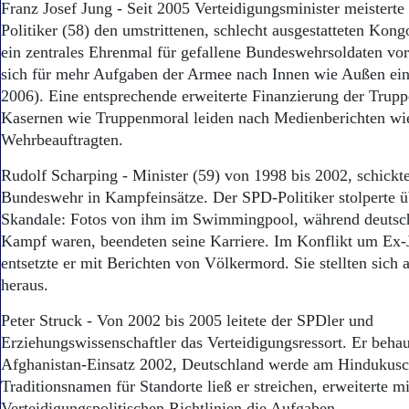
Franz Josef Jung - Seit 2005 Verteidigungsminister meistert
Politiker (58) den umstrittenen, schlecht ausgestatteten Kong
ein zentrales Ehrenmal für gefallene Bundeswehrsoldaten vor.
sich für mehr Aufgaben der Armee nach Innen wie Außen ei
2006). Eine entsprechende erweiterte Finanzierung der Truppe
Kasernen wie Truppenmoral leiden nach Medienberichten wi
Wehrbeauftragten.
Rudolf Scharping - Minister (59) von 1998 bis 2002, schickte 
Bundeswehr in Kampfeinsätze. Der SPD-Politiker stolperte ü
Skandale: Fotos von ihm im Swimmingpool, während deutsc
Kampf waren, beendeten seine Karriere. Im Konflikt um Ex-
entsetzte er mit Berichten von Völkermord. Sie stellten sich
heraus.
Peter Struck - Von 2002 bis 2005 leitete der SPDler und
Erziehungswissenschaftler das Verteidigungsressort. Er beha
Afghanistan-Einsatz 2002, Deutschland werde am Hindukusch
Traditionsnamen für Standorte ließ er streichen, erweiterte m
Verteidigungspolitischen Richtlinien die Aufgaben.