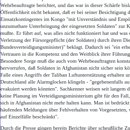
Wehrbeauftragte berichtet, und das war in dieser Schärfe bisl
Öffentlichkeit nicht bekannt, daß er bei seiner Besichtigung 
Einsatzkontingentes im Kongo "mit Unverständnis und Empöru
unzumutbare Unterbringung der eingesetzten Soldaten" zur 
mußte. Er führt auf, was alles nicht funktioniert hat und was e
Verletzung der Fürsorgepflicht (der Soldaten) durch ihren Di
Bundesverteidigungsminister)" beklagt. Dadurch sei "ein erhe
Vertrauen in die Kompetenz und den Weitblick ihrer Führung 
Besondere Sorge muß die auch vom Wehrbeauftragten konstat
hervorrufen, daß Soldaten in Afghanistan nicht sicher sein k
Falle eines Angriffs der Taliban Luftunterstützung erhalten u
Deutschland alle Alarmglocken klingeln - "gegebenenfalls a
evakuiert werden könnten". Sachkenner weisen seit langem da
keine Planung im Verteidigungsministerium gibt für den Fall
sich in Afghanistan nicht mehr halten kann. Man ist bedrückt
häufenden Meldungen über Fehlverhalten von Vorgesetzten, w
auf Einzelfälle beschränkt".
Durch die Presse gingen bereits Berichte über scheußliche Z