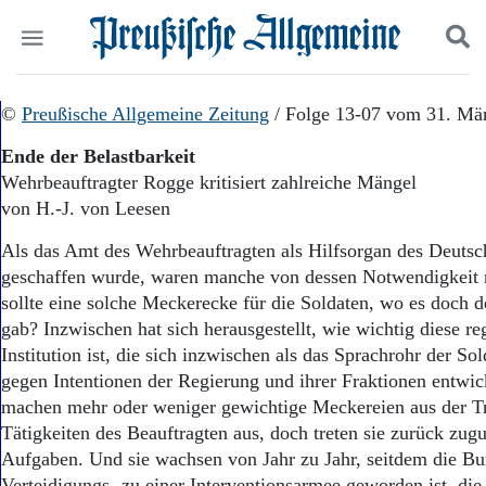
Politik
©
Preußische Allgemeine Zeitung
Suchen und finden
/ Folge 13-07 vom 31. Mä
Kultur
Ende der Belastbarkeit
Wirtschaft
Wehrbeauftragter Rogge kritisiert zahlreiche Mängel
Panorama
von H.-J. von Leesen
Gesellschaft
Leben
Als das Amt des Wehrbeauftragten als Hilfsorgan des Deuts
Geschichte
geschaffen wurde, waren manche von dessen Notwendigkeit 
Ostpreußen
sollte eine solche Meckerecke für die Soldaten, wo es doch
Pommern
Berlin-Brandenburg
gab? Inzwischen hat sich herausgestellt, wie wichtig diese r
Schlesien
Institution ist, die sich inzwischen als das Sprachrohr der So
Danzig und Westpreußen
gegen Intentionen der Regierung und ihrer Fraktionen entwic
Bücher
machen mehr oder weniger gewichtige Meckereien aus der Tr
Tätigkeiten des Beauftragten aus, doch treten sie zurück zugu
Start
Aufgaben. Und sie wachsen von Jahr zu Jahr, seitdem die B
Wer wir sind
Verteidigungs- zu einer Interventionsarmee geworden ist, di