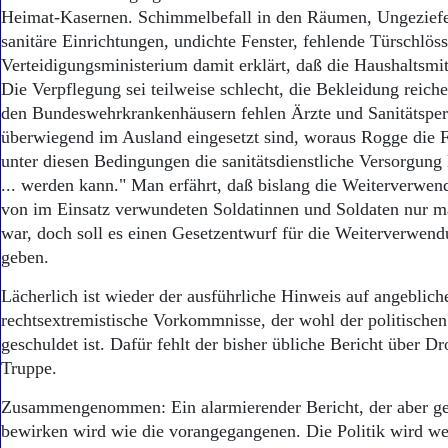
Heimat-Kasernen. Schimmelbefall in den Räumen, Ungeziefe
sanitäre Einrichtungen, undichte Fenster, fehlende Türschlös
Verteidigungsministerium damit erklärt, daß die Haushaltsmitt
Die Verpflegung sei teilweise schlecht, die Bekleidung reiche
den Bundeswehrkrankenhäusern fehlen Ärzte und Sanitätsper
überwiegend im Ausland eingesetzt sind, woraus Rogge die Fr
unter diesen Bedingungen die sanitätsdienstliche Versorgung l
... werden kann." Man erfährt, daß bislang die Weiterverwe
von im Einsatz verwundeten Soldatinnen und Soldaten nur ma
war, doch soll es einen Gesetzentwurf für die Weiterverwend
geben.
Lächerlich ist wieder der ausführliche Hinweis auf angeblich
rechtsextremistische Vorkommnisse, der wohl der politischen
geschuldet ist. Dafür fehlt der bisher übliche Bericht über 
Truppe.
Zusammengenommen: Ein alarmierender Bericht, der aber g
bewirken wird wie die vorangegangenen. Die Politik wird wei