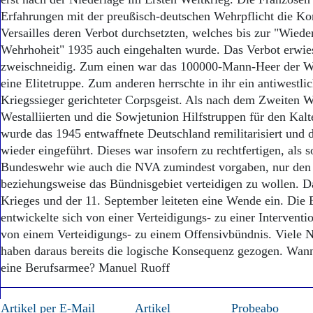
Aktuelle Ausgabe
Erfahrungen mit der preußisch-deutschen Wehrpflicht die Ko
Abonnenten-Login
Abonnent werden
Versailles deren Verbot durchsetzten, welches bis zur "Wiede
Abo Prämien
Wehrhoheit" 1935 auch eingehalten wurde. Das Verbot erwies
Archiv
zweischneidig. Zum einen war das 100000-Mann-Heer der W
Mediadaten
eine Elitetruppe. Zum anderen herrschte in ihr ein antiwestli
Kriegssieger gerichteter Corpsgeist. Als nach dem Zweiten W
Kontakt
Westalliierten und die Sowjetunion Hilfstruppen für den Kalt
Impressum
wurde das 1945 entwaffnete Deutschland remilitarisiert und 
Datenschutz
wieder eingeführt. Dieses war insofern zu rechtfertigen, als 
Bundeswehr wie auch die NVA zumindest vorgaben, nur den 
beziehungsweise das Bündnisgebiet verteidigen zu wollen. D
Krieges und der 11. September leiteten eine Wende ein. Die
entwickelte sich von einer Verteidigungs- zu einer Intervent
von einem Verteidigungs- zu einem Offensivbündnis. Viele N
haben daraus bereits die logische Konsequenz gezogen. Wann
eine Berufsarmee? Manuel Ruoff
Artikel per E-Mail
Artikel
Probeabo