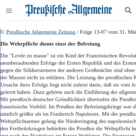
Politik
©
Preußische Allgemeine Zeitung
Suchen und finden
/ Folge 13-07 vom 31. Mä
Kultur
Die Wehrpflicht diente einst der Befreiung
Wirtschaft
Panorama
Die "Levée en masse" ist ein Kind der Französischen Revolut
Gesellschaft
atemberaubenden Erfolge der Ersten Republik und des Ersten
Leben
gegen die Söldnerarmeen der anderen Großmächte sind ohne 
Geschichte
der Massen nicht zu erklären. Die Leistung der preußischen 
Ostpreußen
Ursache ihres Erfolgs liegt nicht zuletzt darin, daß sie vom 
Pommern
Berlin-Brandenburg
gelernt haben. Dazu gehörte auch die Einführung der allgeme
Schlesien
Mit preußisch-deutscher Gründlichkeit übertrafen die Preuße
Danzig und Westpreußen
französische Vorbild. Im Preußen der Befreiungskriege war d
Bücher
nämlich größer als im Frankreich Napoleons. Mit der preußi
Wehrpflichtarmee gelang die Niederringung des napoleonisc
Start
den Freiheitskriegen behielten die Preußen die Wehrpflicht be
Wer wir sind
erst nach der Niederlage im Ersten Weltkrieg. Die Franzosen