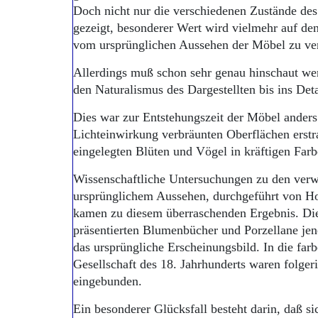
Doch nicht nur die verschiedenen Zustände de
gezeigt, besonderer Wert wird vielmehr auf de
vom ursprünglichen Aussehen der Möbel zu ver
Allerdings muß schon sehr genau hinschaut wer
den Naturalismus des Dargestellten bis ins De
Dies war zur Entstehungszeit der Möbel anders:
Lichteinwirkung verbräunten Oberflächen erstra
eingelegten Blüten und Vögel in kräftigen Farb
Wissenschaftliche Untersuchungen zu den ver
ursprünglichem Aussehen, durchgeführt von Ho
kamen zu diesem überraschenden Ergebnis. Die 
präsentierten Blumenbücher und Porzellane jen
das ursprüngliche Erscheinungsbild. In die far
Gesellschaft des 18. Jahrhunderts waren folger
eingebunden.
Ein besonderer Glücksfall besteht darin, daß si