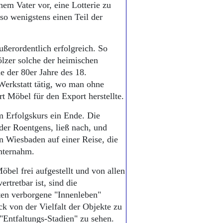
nem Vater vor, eine Lotterie zu
so wenigstens einen Teil der
ßerordentlich erfolgreich. So
ölzer solche der heimischen
e der 80er Jahre des 18.
Werkstatt tätig, wo man ohne
 Möbel für den Export herstellte.
m Erfolgskurs ein Ende. Die
der Roentgens, ließ nach, und
in Wiesbaden auf einer Reise, die
nternahm.
öbel frei aufgestellt und von allen
ertretbar ist, sind die
sten verborgene "Innenleben"
k von der Vielfalt der Objekte zu
 "Entfaltungs-Stadien" zu sehen.