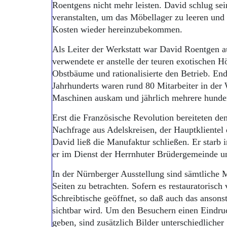
Roentgens nicht mehr leisten. David schlug sei
veranstalten, um das Möbellager zu leeren und 
Kosten wieder hereinzubekommen.
Als Leiter der Werkstatt war David Roentgen au
verwendete er anstelle der teuren exotischen H
Obstbäume und rationalisierte den Betrieb. End
Jahrhunderts waren rund 80 Mitarbeiter in der 
Maschinen auskam und jährlich mehrere hundert
Erst die Französische Revolution bereiteten de
Nachfrage aus Adelskreisen, der Hauptklientel 
David ließ die Manufaktur schließen. Er starb 
er im Dienst der Herrnhuter Brüdergemeinde u
In der Nürnberger Ausstellung sind sämtliche M
Seiten zu betrachten. Sofern es restauratorisch v
Schreibtische geöffnet, so daß auch das anson
sichtbar wird. Um den Besuchern einen Eindruc
geben, sind zusätzlich Bilder unterschiedlicher