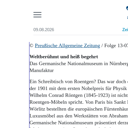
Pr
09.08.2026
Ze
Suchen und finden
Start
©
Preußische Allgemeine Zeitung
/ Folge 13-0
Wer wir sind
Weltberühmt und heiß begehrt
Aktuelle Ausgabe
Das Germanische Nationalmuseum in Nürnberg
Abonnenten-Login
Manufaktur
Abonnent werden
Abo Prämien
Ein Schreibtisch von Roentgen? Das war doch d
Archiv
der 1901 mit dem ersten Nobelpreis für Physik
Mediadaten
Wilhelm Conrad Röntgen (1845-1923) ist nich
Roentgen-Möbeln spricht. Von Paris bis Sankt 
Wörlitz bestellten die europäischen Fürstenhä
Luxusmöbel aus den Werkstätten von Abraham
Germanische Nationalmuseum präsentiert derze