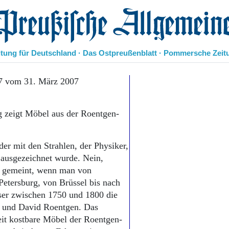
eußische Allgemeine Zeitung
itung für Deutschland · Das Ostpreußenblatt · Pommersche Zeit
Politik
7 vom 31. März 2007
Kultur
Wirtschaft
 zeigt Möbel aus der Roentgen-
Panorama
Gesellschaft
Leben
er mit den Strahlen, der Physiker,
Geschichte
 ausgezeichnet wurde. Nein,
Ostpreußen
t gemeint, wenn man von
Pommern
Berlin-Brandenburg
Petersburg, von Brüssel bis nach
Schlesien
user zwischen 1750 und 1800 die
Danzig und Westpreußen
 und David Roentgen. Das
Bücher
it kostbare Möbel der Roentgen-