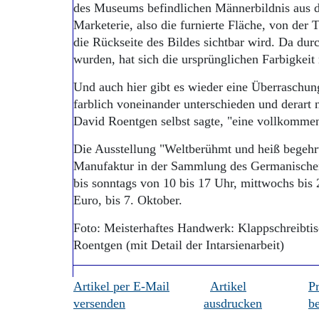
des Museums befindlichen Männerbildnis aus d
Marketerie, also die furnierte Fläche, von der T
die Rückseite des Bildes sichtbar wird. Da du
wurden, hat sich die ursprünglichen Farbigkeit
Und auch hier gibt es wieder eine Überraschung
farblich voneinander unterschieden und derart 
David Roentgen selbst sagte, "eine vollkomme
Die Ausstellung "Weltberühmt und heiß begehr
Manufaktur in der Sammlung des Germanischen
bis sonntags von 10 bis 17 Uhr, mittwochs bis 2
Euro, bis 7. Oktober.
Foto: Meisterhaftes Handwerk: Klappschreibtis
Roentgen (mit Detail der Intarsienarbeit)
Artikel per E-Mail
Artikel
P
versenden
ausdrucken
be