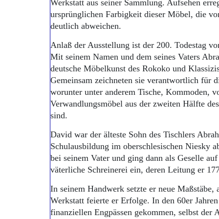
Werkstatt aus seiner Sammlung. Aufsehen erreg
ursprünglichen Farbigkeit dieser Möbel, die v
deutlich abweichen.
Anlaß der Ausstellung ist der 200. Todestag v
Mit seinem Namen und dem seines Vaters Abra
deutsche Möbelkunst des Rokoko und Klassizism
Gemeinsam zeichneten sie verantwortlich für d
worunter unter anderem Tische, Kommoden, vo
Verwandlungsmöbel aus der zweiten Hälfte des 
sind.
David war der älteste Sohn des Tischlers Abr
Schulausbildung im oberschlesischen Niesky abs
bei seinem Vater und ging dann als Geselle auf 
väterliche Schreinerei ein, deren Leitung er 1
In seinem Handwerk setzte er neue Maßstäbe, a
Werkstatt feierte er Erfolge. In den 60er Jahre
finanziellen Engpässen gekommen, selbst der A