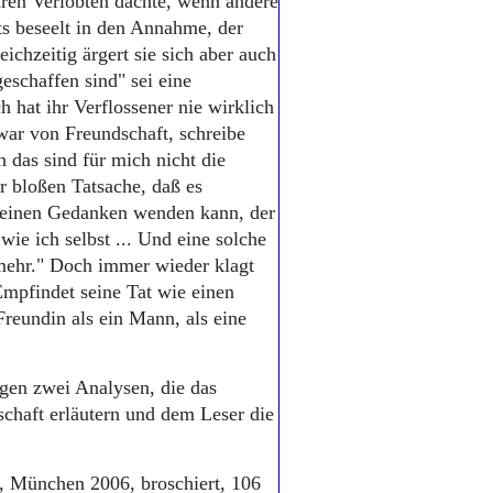
hren Verlobten dachte, wenn andere
ets beseelt in den Annahme, der
ichzeitig ärgert sie sich aber auch
eschaffen sind" sei eine
 hat ihr Verflossener nie wirklich
zwar von Freundschaft, schreibe
h das sind für mich nicht die
r bloßen Tatsache, daß es
 meinen Gedanken wenden kann, der
ie ich selbst ... Und eine solche
 mehr." Doch immer wieder klagt
Empfindet seine Tat wie einen
 Freundin als ein Mann, als eine
gen zwei Analysen, die das
chaft erläutern und dem Leser die
v, München 2006, broschiert, 106