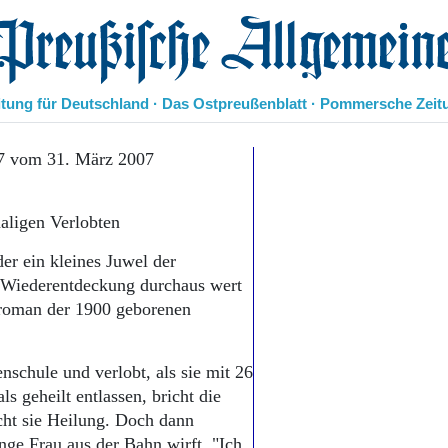
eußische Allgemeine Zeitung
itung für Deutschland · Das Ostpreußenblatt · Pommersche Zeit
Politik
7 vom 31. März 2007
Kultur
Wirtschaft
aligen Verlobten
Panorama
Gesellschaft
r ein kleines Juwel der
Leben
r Wiederentdeckung durchaus wert
Geschichte
efroman der 1900 geborenen
Ostpreußen
Pommern
Berlin-Brandenburg
nschule und verlobt, als sie mit 26
Schlesien
s geheilt entlassen, bricht die
Danzig und Westpreußen
cht sie Heilung. Doch dann
Bücher
junge Frau aus der Bahn wirft. "Ich