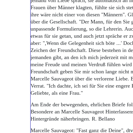
jemand von Liebe sprach, sie automatisch an i
Frauen über Männer klagten, fühlte sie sich st
ihre wäre nicht einer von diesen "Männern". Gle
über die Gesellschaft. "Der Mann, für den Sie g
unpassende Formulierung, so die Lehrerin. Auch
etwas für sie getan, und auch jetzt spräche er 
aber: ",Wenn die Gelegenheit sich böte ...' Doc
Zeichen der Freundschaft. Diese bestehen in de
jemanden gibt, an den ich mich jederzeit mit
meine Freude und meinen Verdruß fühlen wird w
Freundschaft geben Sie mir schon lange nicht
Marcelle Sauvageot über die verlorene Liebe. 
Verrat. "Ich dachte, ich sei für Sie eine engere
Geliebte, als eine Frau."
Am Ende der bewegenden, ehrlichen Briefe fol
Besondere an Marcelle Sauvageot Hinterlassens
Hintergründe näherbringen. R. Bellano
Marcelle Sauvageot: "Fast ganz die Deine", dt