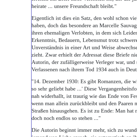
heirate ... unsere Freundschaft bleibt."
Eigentlich ist dies ein Satz, den wohl schon v
haben, doch das besondere an Marcelle Sauvage
ihren ehemaligen Verlobten, in dem sich Leiden
Erkenntnis, Bedauern, Lebensmut trotz schwere
Unverständnis in einer Art und Weise abwechse
zieht. Zwar erhielt der Adressat diese Briefe ni
Autorin, der zufälligerweise Verleger war, und
Verlassenen nach ihrem Tod 1934 auch in Deut
"14. Dezember 1930: Es gibt Romanzen, die wie 
so sehr geliebt habe ...' Diese Vergangenheits
nah widerhallt, ist traurig wie das Ende von F
wenn man allein zurückbleibt und den Paaren na
Straßen hinausgehen. Es ist zu Ende: Man hat n
doch noch endlos so stehen ..."
Die Autorin beginnt immer mehr, sich zu wunde