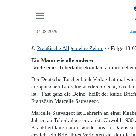
Pr
07.08.2026
Ze
Suchen und finden
Start
©
Preußische Allgemeine Zeitung
/ Folge 13-0
Wer wir sind
Ein Mann wie alle anderen
Aktuelle Ausgabe
Briefe einer Tuberkolosekranken an ihren ehem
Abonnenten-Login
Abonnent werden
Der Deutsche Taschenbuch Verlag hat mal wiede
Abo Prämien
europäischen Literatur wiederentdeckt, das de
Archiv
ist. "Fast ganz die Deine" heißt der kurze Bri
Mediadaten
Französin Marcelle Sauvageot.
Marcelle Sauvageot ist Lehrerin an einer Knabe
Jahren an Tuberkulose erkrankt. Obwohl 1930 al
Krankheit kurz darauf wieder aus. In Davos su
erreicht ein Brief ihres Verlobten sie, der die 