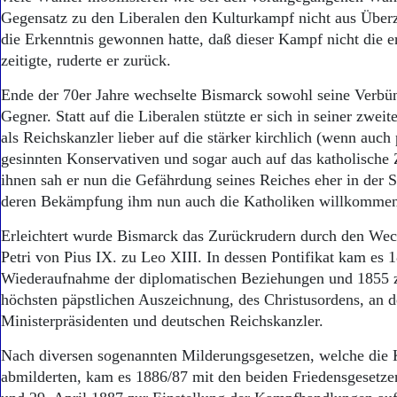
Gegensatz zu den Liberalen den Kulturkampf nicht aus Über
die Erkenntnis gewonnen hatte, daß dieser Kampf nicht die 
zeitigte, ruderte er zurück.
Ende der 70er Jahre wechselte Bismarck sowohl seine Verbün
Gegner. Statt auf die Liberalen stützte er sich in seiner zwe
als Reichskanzler lieber auf die stärker kirchlich (wenn auch 
gesinnten Konservativen und sogar auch auf das katholische 
ihnen sah er nun die Gefährdung seines Reiches eher in der S
deren Bekämpfung ihm nun auch die Katholiken willkomme
Erleichtert wurde Bismarck das Zurückrudern durch den Wec
Petri von Pius IX. zu Leo XIII. In dessen Pontifikat kam es 
Wiederaufnahme der diplomatischen Beziehungen und 1855 z
höchsten päpstlichen Auszeichnung, des Christusordens, an 
Ministerpräsidenten und deutschen Reichskanzler.
Nach diversen sogenannten Milderungsgesetzen, welche die
abmilderten, kam es 1886/87 mit den beiden Friedensgesetz