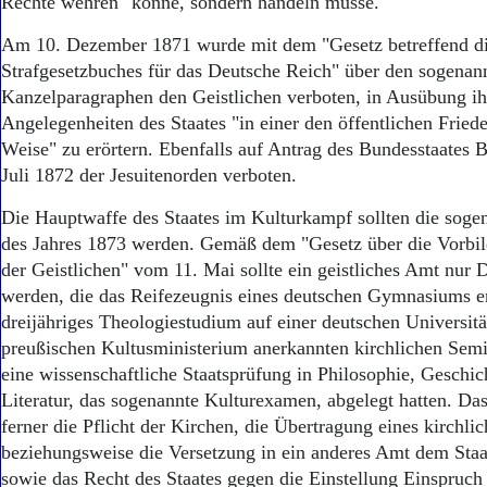
Rechte wehren" könne, sondern handeln müsse.
Am 10. Dezember 1871 wurde mit dem "Gesetz betreffend d
Strafgesetzbuches für das Deutsche Reich" über den sogenan
Kanzelparagraphen den Geistlichen verboten, in Ausübung i
Angelegenheiten des Staates "in einer den öffentlichen Frie
Weise" zu erörtern. Ebenfalls auf Antrag des Bundesstaates
Juli 1872 der Jesuitenorden verboten.
Die Hauptwaffe des Staates im Kulturkampf sollten die soge
des Jahres 1873 werden. Gemäß dem "Gesetz über die Vorbi
der Geistlichen" vom 11. Mai sollte ein geistliches Amt nur 
werden, die das Reifezeugnis eines deutschen Gymnasiums e
dreijähriges Theologiestudium auf einer deutschen Universit
preußischen Kultusministerium anerkannten kirchlichen Semi
eine wissenschaftliche Staatsprüfung in Philosophie, Geschic
Literatur, das sogenannte Kulturexamen, abgelegt hatten. Das
ferner die Pflicht der Kirchen, die Übertragung eines kirchl
beziehungsweise die Versetzung in ein anderes Amt dem Staa
sowie das Recht des Staates gegen die Einstellung Einspruch