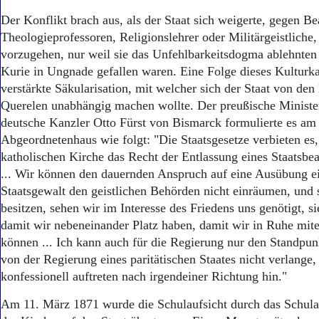
Der Konflikt brach aus, als der Staat sich weigerte, gegen B
Theologieprofessoren, Religionslehrer oder Militärgeistliche, 
vorzugehen, nur weil sie das Unfehlbarkeitsdogma ablehnten
Kurie in Ungnade gefallen waren. Eine Folge dieses Kulturk
verstärkte Säkularisation, mit welcher sich der Staat von de
Querelen unabhängig machen wollte. Der preußische Ministe
deutsche Kanzler Otto Fürst von Bismarck formulierte es am
Abgeordnetenhaus wie folgt: "Die Staatsgesetze verbieten es
katholischen Kirche das Recht der Entlassung eines Staatsbe
... Wir können den dauernden Anspruch auf eine Ausübung ei
Staatsgewalt den geistlichen Behörden nicht einräumen, und s
besitzen, sehen wir im Interesse des Friedens uns genötigt, s
damit wir nebeneinander Platz haben, damit wir in Ruhe mit
können ... Ich kann auch für die Regierung nur den Standpu
von der Regierung eines paritätischen Staates nicht verlange, 
konfessionell auftreten nach irgendeiner Richtung hin."
Am 11. März 1871 wurde die Schulaufsicht durch das Schula