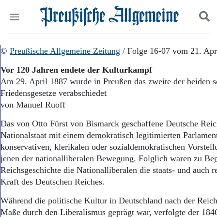
Politik
©
Preußische Allgemeine Zeitung
Suchen und finden
/ Folge 16-07 vom 21. Apr
Kultur
Vor 120 Jahren endete der Kulturkampf
Wirtschaft
Am 29. April 1887 wurde in Preußen das zweite der beiden 
Panorama
Friedensgesetze verabschiedet
Gesellschaft
Leben
von Manuel Ruoff
Geschichte
Das von Otto Fürst von Bismarck geschaffene Deutsche Reich
Ostpreußen
Nationalstaat mit einem demokratisch legitimierten Parlamen
Pommern
Berlin-Brandenburg
konservativen, klerikalen oder sozialdemokratischen Vorstell
Schlesien
jenen der nationalliberalen Bewegung. Folglich waren zu Be
Danzig und Westpreußen
Reichsgeschichte die Nationalliberalen die staats- und auch 
Bücher
Kraft des Deutschen Reiches.
Start
Während die politische Kultur in Deutschland nach der Reic
Wer wir sind
Maße durch den Liberalismus geprägt war, verfolgte der 184