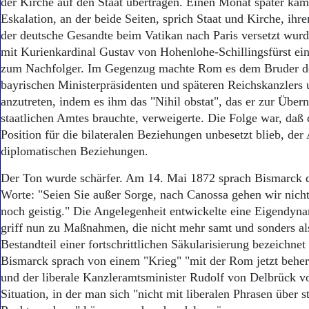
der Kirche auf den Staat übertragen. Einen Monat später kam
Eskalation, an der beide Seiten, sprich Staat und Kirche, ihre
der deutsche Gesandte beim Vatikan nach Paris versetzt wurd
mit Kurienkardinal Gustav von Hohenlohe-Schillingsfürst ein
zum Nachfolger. Im Gegenzug machte Rom es dem Bruder d
bayrischen Ministerpräsidenten und späteren Reichskanzlers
anzutreten, indem es ihm das "Nihil obstat", das er zur Über
staatlichen Amtes brauchte, verweigerte. Die Folge war, daß 
Position für die bilateralen Beziehungen unbesetzt blieb, der
diplomatischen Beziehungen.
Der Ton wurde schärfer. Am 14. Mai 1872 sprach Bismarck 
Worte: "Seien Sie außer Sorge, nach Canossa gehen wir nicht
noch geistig." Die Angelegenheit entwickelte eine Eigendyna
griff nun zu Maßnahmen, die nicht mehr samt und sonders als
Bestandteil einer fortschrittlichen Säkularisierung bezeichne
Bismarck sprach von einem "Krieg" "mit der Rom jetzt beher
und der liberale Kanzleramtsminister Rudolf von Delbrück v
Situation, in der man sich "nicht mit liberalen Phrasen über s