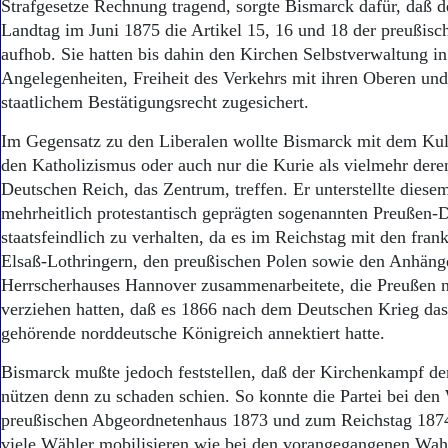
Strafgesetze Rechnung tragend, sorgte Bismarck dafür, daß d
Landtag im Juni 1875 die Artikel 15, 16 und 18 der preußisc
aufhob. Sie hatten bis dahin den Kirchen Selbstverwaltung in
Angelegenheiten, Freiheit des Verkehrs mit ihren Oberen und
staatlichem Bestätigungsrecht zugesichert.
Im Gegensatz zu den Liberalen wollte Bismarck mit dem Ku
den Katholizismus oder auch nur die Kurie als vielmehr deren
Deutschen Reich, das Zentrum, treffen. Er unterstellte diese
mehrheitlich protestantisch geprägten sogenannten Preußen-
staatsfeindlich zu verhalten, da es im Reichstag mit den fran
Elsaß-Lothringern, den preußischen Polen sowie den Anhäng
Herrscherhauses Hannover zusammenarbeitete, die Preußen 
verziehen hatten, daß es 1866 nach dem Deutschen Krieg das
gehörende norddeutsche Königreich annektiert hatte.
Bismarck mußte jedoch feststellen, daß der Kirchenkampf d
nützen denn zu schaden schien. So konnte die Partei bei de
preußischen Abgeordnetenhaus 1873 und zum Reichstag 1874 
viele Wähler mobilisieren wie bei den vorangegangenen Wa