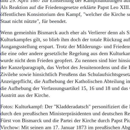
und 29. April 1887 zur Einstellung der Kampfhandlungen auf 
Als Reaktion auf die Friedensgesetze erklärte Papst Leo XIII
öffentlichen Konsistorium den Kampf, "welcher die Kirche 
Staat nicht nützte", für beendet.
Wenn gemeinhin Bismarck auch eher als Verlierer denn als S
Kulturkampfes gilt, so blieb ihm doch der totale Rückzug auf
Ausgangsstellung erspart. Trotz der Milderungs- und Frieden
die eine oder andere gesetzliche Regelung aus dem Kulturka
wurde nicht dem Frieden geopfert. Zu nennen sind hier hinsi
der Kanzelparagraph, das Verbot des Jesuitenordens und die 
Zivilehe sowie hinsichtlich Preußens das Schulaufsichtsgesetz
Anzeigepflicht, die Aufhebung der Katholischen Abteilung i
die Aufhebung der Verfassungsartikel 15, 16 und 18 und das
Austritt aus der Kirche.
Fotos: Kulturkampf: Der "Kladderadatsch" personifiziert die P
durch den preußischen Ministerpräsidenten und deutschen Re
Fürst von Bismarck und die Partei der Kirche durch Papst Pi
Virchow: Mit seinen am 17. Januar 1873 im preußischen Ab