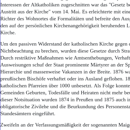
Interessen der Altkatholiken zugeschnitten war das "Gesetz b
Austritt aus der Kirche" vom 14. Mai. Es erleichterte mit ei
Richter des Wohnortes die Formalitäten und befreite den Au
den auf der persönlichen Kirchenangehörigkeit beruhenden L
Kirche.
Um den passiven Widerstand der katholischen Kirche gegen 
Nichtbeachtung zu brechen, wurden diese Gesetze durch Straf
Durch restriktive Maßnahmen wie Amtsenthebungen, Verhaf
Ausweisungen schuf der Staat prominente Märtyrer an der Spi
Hierarchie und massenweise Vakanzen in der Breite. 1876 war
preußischen Bischöfe verhaftet oder ins Ausland geflohen. 
katholischen Pfarreien über 1000 unbesetzt. Als Folge konnte
Gemeinden Geburten, Todesfälle und Heiraten nicht mehr be
dieser Notsituation wurden 1874 in Preußen und 1875 auch i
obligatorische Zivilehe und die Beurkundung des Personensta
Standesämtern eingeführt.
Zweifeln an der Verfassungsmäßigkeit der sogenannten Maig