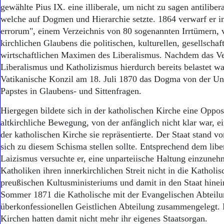
Aktuelle Ausgabe
gewählte Pius IX. eine illiberale, um nicht zu sagen antiliber
Abonnenten-Login
welche auf Dogmen und Hierarchie setzte. 1864 verwarf er i
Abonnent werden
errorum", einem Verzeichnis von 80 sogenannten Irrtümern,
Abo Prämien
kirchlichen Glaubens die politischen, kulturellen, gesellschaf
Archiv
wirtschaftlichen Maximen des Liberalismus. Nachdem das Ve
Mediadaten
Liberalismus und Katholizismus hierdurch bereits belastet wa
Kontakt
Vatikanische Konzil am 18. Juli 1870 das Dogma von der Unf
Impressum
Papstes in Glaubens- und Sittenfragen.
Datenschutz
Hiergegen bildete sich in der katholischen Kirche eine Opposi
altkirchliche Bewegung, von der anfänglich nicht klar war, e
der katholischen Kirche sie repräsentierte. Der Staat stand vo
sich zu diesem Schisma stellen sollte. Entsprechend dem libe
Laizismus versuchte er, eine unparteiische Haltung einzuneh
Katholiken ihren innerkirchlichen Streit nicht in die Katholi
preußischen Kultusministeriums und damit in den Staat hine
Sommer 1871 die Katholische mit der Evangelischen Abteilu
überkonfessionellen Geistlichen Abteilung zusammengelegt. 
Kirchen hatten damit nicht mehr ihr eigenes Staatsorgan.