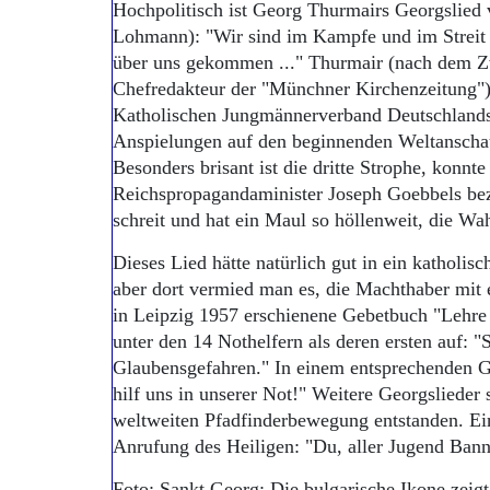
Hochpolitisch ist Georg Thurmairs Georgslied 
Lohmann): "Wir sind im Kampfe und im Streit m
über uns gekommen ..." Thurmair (nach dem Z
Chefredakteur der "Münchner Kirchenzeitung")
Katholischen Jungmännerverband Deutschlands.
Anspielungen auf den beginnenden Weltanscha
Besonders brisant ist die dritte Strophe, konnt
Reichspropagandaminister Joseph Goebbels bezi
schreit und hat ein Maul so höllenweit, die Wah
Dieses Lied hätte natürlich gut in ein katholi
aber dort vermied man es, die Machthaber mit 
in Leipzig 1957 erschienene Gebetbuch "Lehre 
unter den 14 Nothelfern als deren ersten auf: "
Glaubensgefahren." In einem entsprechenden Ge
hilf uns in unserer Not!" Weitere Georgslieder
weltweiten Pfadfinderbewegung entstanden. Ein
Anrufung des Heiligen: "Du, aller Jugend Banne
Foto: Sankt Georg: Die bulgarische Ikone zeigt