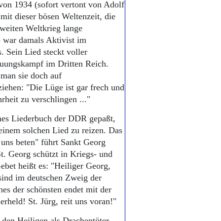
von 1934 (sofort vertont von Adolf
it dieser bösen Weltenzeit, die
weiten Weltkrieg lange
 war damals Aktivist im
 Sein Lied steckt voller
uungskampf im Dritten Reich.
e man sie doch auf
ehen: "Die Lüge ist gar frech und
rheit zu verschlingen ..."
sches Liederbuch der DDR gepaßt,
einem solchen Lied zu reizen. Das
uns beten" führt Sankt Georg
St. Georg schützt in Kriegs- und
bet heißt es: "Heiliger Georg,
 sind im deutschen Zweig der
es der schönsten endet mit der
rheld! St. Jürg, reit uns voran!"
 den Heiligen als Drachentöter.