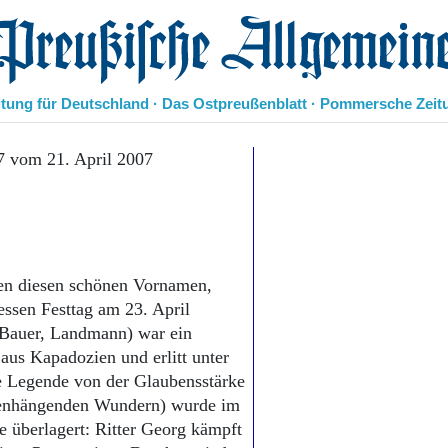
eußische Allgemeine Zeitung
itung für Deutschland · Das Ostpreußenblatt · Pommersche Zeit
Politik
7 vom 21. April 2007
Kultur
Wirtschaft
Panorama
Gesellschaft
Leben
agen diesen schönen Vornamen,
Geschichte
ssen Festtag am 23. April
Ostpreußen
 Bauer, Landmann) war ein
Pommern
Berlin-Brandenburg
aus Kapadozien und erlitt unter
Schlesien
e Legende von der Glaubensstärke
Danzig und Westpreußen
enhängenden Wundern) wurde im
Bücher
 überlagert: Ritter Georg kämpft