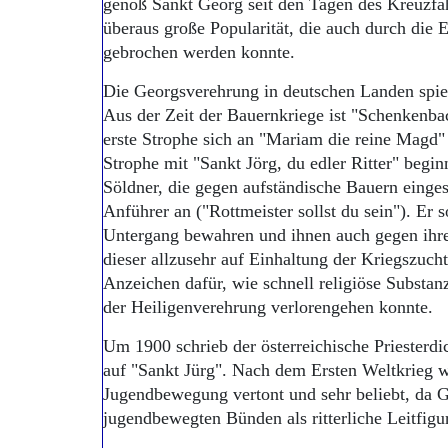
genoß Sankt Georg seit den Tagen des Kreuzfa
überaus große Popularität, die auch durch die
gebrochen werden konnte.
Die Georgsverehrung in deutschen Landen spieg
Aus der Zeit der Bauernkriege ist "Schenkenbach
erste Strophe sich an "Mariam die reine Magd" 
Strophe mit "Sankt Jörg, du edler Ritter" beginn
Söldner, die gegen aufständische Bauern einges
Anführer an ("Rottmeister sollst du sein"). Er 
Untergang bewahren und ihnen auch gegen ihre
dieser allzusehr auf Einhaltung der Kriegszucht 
Anzeichen dafür, wie schnell religiöse Substa
der Heiligenverehrung verlorengehen konnte.
Um 1900 schrieb der österreichische Priesterdi
auf "Sankt Jürg". Nach dem Ersten Weltkrieg w
Jugendbewegung vertont und sehr beliebt, da G
jugendbewegten Bünden als ritterliche Leitfig