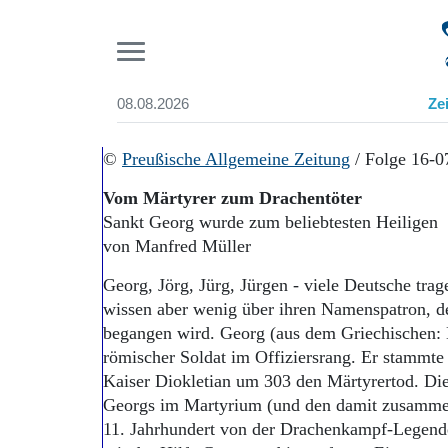
Pr
08.08.2026
Ze
Suchen und finden
Start
©
Preußische Allgemeine Zeitung
/ Folge 16-0
Wer wir sind
Vom Märtyrer zum Drachentöter
Aktuelle Ausgabe
Sankt Georg wurde zum beliebtesten Heiligen
Abonnenten-Login
von Manfred Müller
Abonnent werden
Abo Prämien
Georg, Jörg, Jürg, Jürgen - viele Deutsche tr
Archiv
wissen aber wenig über ihren Namenspatron, de
Mediadaten
begangen wird. Georg (aus dem Griechischen:
römischer Soldat im Offiziersrang. Er stammte 
Kaiser Diokletian um 303 den Märtyrertod. Di
Georgs im Martyrium (und den damit zusamm
11. Jahrhundert von der Drachenkampf-Legende