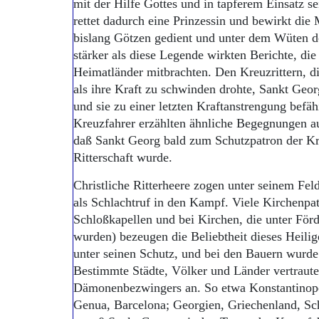
mit der Hilfe Gottes und in tapferem Einsatz s
rettet dadurch eine Prinzessin und bewirkt die
bislang Götzen gedient und unter dem Wüten de
stärker als diese Legende wirkten Berichte, die
Heimatländer mitbrachten. Den Kreuzrittern, di
als ihre Kraft zu schwinden drohte, Sankt Georg
und sie zu einer letzten Kraftanstrengung befäh
Kreuzfahrer erzählten ähnliche Begegnungen a
daß Sankt Georg bald zum Schutzpatron der Kr
Ritterschaft wurde.
Christliche Ritterheere zogen unter seinem F
als Schlachtruf in den Kampf. Viele Kirchenpat
Schloßkapellen und bei Kirchen, die unter För
wurden) bezeugen die Beliebtheit dieses Heilige
unter seinen Schutz, und bei den Bauern wurde
Bestimmte Städte, Völker und Länder vertraut
Dämonenbezwingers an. So etwa Konstantinop
Genua, Barcelona; Georgien, Griechenland, S