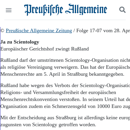
Politik
©
Preußische Allgemeine Zeitung
Suchen und finden
/ Folge 17-07 vom 28. Apr
Kultur
Ja zu Scientology
Wirtschaft
Europäischer Gerichtshof zwingt Rußland
Panorama
Gesellschaft
Rußland darf der umstrittenen Scientology-Organisation nic
Leben
als religiöse Vereinigung verweigern. Das hat der Europäisch
Geschichte
Menschenrechte am 5. April in Straßburg bekanntgegeben.
Ostpreußen
Pommern
Rußland habe wegen des Verbots der Scientology-Organisati
Berlin-Brandenburg
Religions- und Versammlungsfreiheit der europäischen
Schlesien
Menschenrechtskonvention verstoßen. In seinem Urteil hat de
Danzig und Westpreußen
Organisation zudem ein Schmerzensgeld von 10000 Euro zu
Bücher
Mit der Entscheidung aus Straßburg ist allerdings keine eur
Start
Wer wir sind
zugunsten von Scientology getroffen worden.