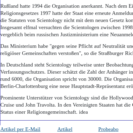
Aktuelle Ausgabe
Rußland hatte 1994 die Organisation anerkannt. Nach dem E
Abonnenten-Login
Religionsgesetzes 1997 hatte der Staat eine erneute Anmeldu
Abonnent werden
die Statuten von Scientology nicht mit dem neuen Gesetz ko
Abo Prämien
Archiv
Insgesamt elfmal versuchten die Scientologen zwischen 199
Mediadaten
vergeblich beim russischen Justizministerium eine Neuanmel
Kontakt
Das Ministerium habe "gegen seine Pflicht auf Neutralität u
Impressum
religiöser Gemeinschaften verstoßen", so die Straßburger Ric
Datenschutz
In Deutschland steht Scientology teilweise unter Beobachtun
Verfassungsschutzes. Dieser schätzt die Zahl der Anhänger i
rund 6000, die Organisation spricht von 30000. Die Organisat
Berlin-Charlottenburg eine neue Hauptstadt-Repräsentanz erö
Prominente Unterstützer von Scientology sind die Hollywoo
Cruise und John Travolta. In den Vereinigten Staaten hat die
Status einer Religionsgemeinschaft. idea
Artikel per E-Mail
Artikel
Probeabo