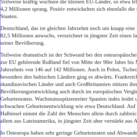
Aktuelle Ausgabe
Teilweise kräftig wuchsen die kleinen EU-Länder, so etwa Irl
Abonnenten-Login
4,2 Millionen sprang. Positiv entwickelten sich ebenfalls die
Abonnent werden
Staaten.
Abo Prämien
Archiv
Deutschland, das im gleichen Jahrzehnt noch um knapp eine 
Mediadaten
82,5 Millionen anwuchs, verzeichnet in jüngster Zeit einen
seiner Bevölkerung.
Kontakt
Impressum
Teilweise dramatisch ist der Schwund bei den osteuropäische
Datenschutz
zur EU gehörende Rußland fiel von Mitte der 90er Jahre bis 
Jahrzehnts von 146 auf 142 Millionen. Auch in Polen, Tsche
besonders den baltischen Ländern ging es abwärts. Frankreich
skandinavischen Länder und auch Großbritannien stützen ihr
Bevölkerungsentwicklung auch durch im europäischen Vergle
Geburtenraten. Wachstumsspitzenreiter Spanien indes leidet u
schwachen Geburtenentwicklung wie etwa Deutschland. Auf 
Halbinsel nimmt die Zahl der Menschen allein durch zahlrei
allem aus Lateinamerika, in jüngster Zeit aber verstärkt aus A
In Osteuropa haben sehr geringe Geburtenraten und Abwand