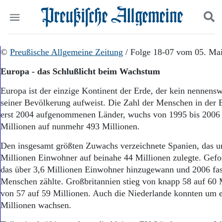
Politik
©
Preußische Allgemeine Zeitung
Suchen und finden
/ Folge 18-07 vom 05. Ma
Kultur
Europa - das Schlußlicht beim Wachstum
Wirtschaft
Panorama
Europa ist der einzige Kontinent der Erde, der kein nennen
Gesellschaft
seiner Bevölkerung aufweist. Die Zahl der Menschen in der E
Leben
erst 2004 aufgenommenen Länder, wuchs von 1995 bis 2006
Geschichte
Millionen auf nunmehr 493 Millionen.
Ostpreußen
Pommern
Den insgesamt größten Zuwachs verzeichnete Spanien, das u
Berlin-Brandenburg
Millionen Einwohner auf beinahe 44 Millionen zulegte. Gefo
Schlesien
das über 3,6 Millionen Einwohner hinzugewann und 2006 fas
Danzig und Westpreußen
Menschen zählte. Großbritannien stieg von knapp 58 auf 60 M
Bücher
von 57 auf 59 Millionen. Auch die Niederlande konnten um e
Start
Millionen wachsen.
Wer wir sind