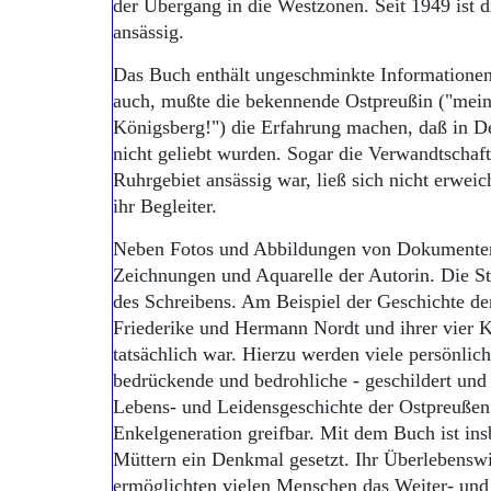
der Übergang in die Westzonen. Seit 1949 ist 
ansässig.
Das Buch enthält ungeschminkte Informationen 
auch, mußte die bekennende Ostpreußin ("meine
Königsberg!") die Erfahrung machen, daß in De
nicht geliebt wurden. Sogar die Verwandtschaft
Ruhrgebiet ansässig war, ließ sich nicht erwei
ihr Begleiter.
Neben Fotos und Abbildungen von Dokumenten
Zeichnungen und Aquarelle der Autorin. Die Stä
des Schreibens. Am Beispiel der Geschichte de
Friederike und Hermann Nordt und ihrer vier K
tatsächlich war. Hierzu werden viele persönlich
bedrückende und bedrohliche - geschildert und 
Lebens- und Leidensgeschichte der Ostpreußen 
Enkelgeneration greifbar. Mit dem Buch ist in
Müttern ein Denkmal gesetzt. Ihr Überlebensw
ermöglichten vielen Menschen das Weiter- und