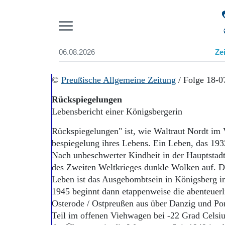
Pr
06.08.2026
Ze
Suchen und finden
Start
©
Preußische Allgemeine Zeitung
/ Folge 18-0
Wer wir sind
Rückspiegelungen
Aktuelle Ausgabe
Lebensbericht einer Königsbergerin
Abonnenten-Login
Abonnent werden
Rückspiegelungen" ist, wie Waltraut Nordt im 
Abo Prämien
bespiegelung ihres Lebens. Ein Leben, das 1932
Archiv
Nach unbeschwerter Kindheit in der Hauptstad
Mediadaten
des Zweiten Weltkrieges dunkle Wolken auf. De
Leben ist das Ausgebombtsein in Königsberg 
1945 beginnt dann etappenweise die abenteuerl
Osterode / Ostpreußen aus über Danzig und 
Teil im offenen Viehwagen bei -22 Grad Celsiu