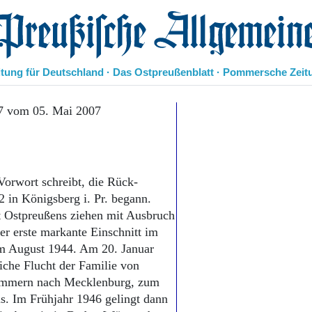
eußische Allgemeine Zeitung
itung für Deutschland · Das Ostpreußenblatt · Pommersche Zeit
Politik
7 vom 05. Mai 2007
Kultur
Wirtschaft
Panorama
Gesellschaft
Vorwort schreibt, die Rück-
Leben
 in Königsberg i. Pr. begann.
Geschichte
t Ostpreußens ziehen mit Ausbruch
Ostpreußen
r erste markante Einschnitt im
Pommern
Berlin-Brandenburg
im August 1944. Am 20. Januar
Schlesien
iche Flucht der Familie von
Danzig und Westpreußen
Pommern nach Mecklenburg, zum
Bücher
s. Im Frühjahr 1946 gelingt dann