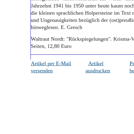
Jahrzehnt 1941 bis 1950 unter heute kaum noc
die kleinen sprachlichen Holpersteine im Text
und Ungenauigkeiten bezüglich der (ost)preußi
hinweglesen. E. Gresch
Waltraut Nordt: "Rückspiegelungen". Krisma-V
Seiten, 12,80 Euro
Artikel per E-Mail
Artikel
P
versenden
ausdrucken
be