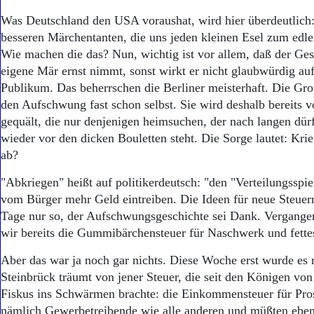
Aktuelle Ausgabe
Abonnenten-Login
Was Deutschland den USA voraushat, wird hier überdeutlich
Abonnent werden
besseren Märchentanten, die uns jeden kleinen Esel zum edl
Abo Prämien
Wie machen die das? Nun, wichtig ist vor allem, daß der Ges
Archiv
eigene Mär ernst nimmt, sonst wirkt er nicht glaubwürdig auf
Mediadaten
Publikum. Das beherrschen die Berliner meisterhaft. Die Gro
den Aufschwung fast schon selbst. Sie wird deshalb bereits 
Kontakt
Impressum
gequält, die nur denjenigen heimsuchen, der nach langen dürf
Datenschutz
wieder vor den dicken Bouletten steht. Die Sorge lautet: Kri
ab?
"Abkriegen" heißt auf politikerdeutsch: "den "Verteilungsspi
vom Bürger mehr Geld eintreiben. Die Ideen für neue Steuern
Tage nur so, der Aufschwungsgeschichte sei Dank. Vergang
wir bereits die Gummibärchensteuer für Naschwerk und fette
Aber das war ja noch gar nichts. Diese Woche erst wurde es ri
Steinbrück träumt von jener Steuer, die seit den Königen vo
Fiskus ins Schwärmen brachte: die Einkommensteuer für Prost
nämlich Gewerbetreibende wie alle anderen und müßten eben