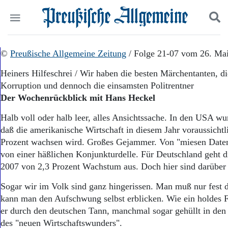
Politik
©
Preußische Allgemeine Zeitung
Suchen und finden
/ Folge 21-07 vom 26. Ma
Kultur
Heiners Hilfeschrei / Wir haben die besten Märchentanten, di
Wirtschaft
Korruption und dennoch die einsamsten Politrentner
Panorama
Der Wochenrückblick mit Hans Heckel
Gesellschaft
Leben
Halb voll oder halb leer, alles Ansichtssache. In den USA wu
Geschichte
daß die amerikanische Wirtschaft in diesem Jahr voraussichtl
Ostpreußen
Prozent wachsen wird. Großes Gejammer. Von "miesen Date
Pommern
Berlin-Brandenburg
von einer häßlichen Konjunkturdelle. Für Deutschland geht 
Schlesien
2007 von 2,3 Prozent Wachstum aus. Doch hier sind darüber a
Danzig und Westpreußen
Sogar wir im Volk sind ganz hingerissen. Man muß nur fest 
Bücher
kann man den Aufschwung selbst erblicken. Wie ein holdes 
Start
er durch den deutschen Tann, manchmal sogar gehüllt in den
Wer wir sind
des "neuen Wirtschaftswunders".