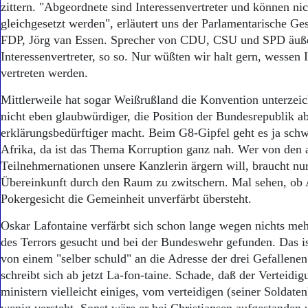
zittern. "Abgeordnete sind Interessenvertreter und können n
gleichgesetzt werden", erläutert uns der Parlamentarische Ges
FDP, Jörg van Essen. Sprecher von CDU, CSU und SPD äußer
Interessenvertreter, so so. Nur wüßten wir halt gern, wessen 
vertreten werden.
Mittlerweile hat sogar Weißrußland die Konvention unterzei
nicht eben glaubwürdiger, die Position der Bundesrepublik a
erklärungsbedürftiger macht. Beim G8-Gipfel geht es ja sc
Afrika, da ist das Thema Korruption ganz nah. Wer von den 
Teilnehmernationen unsere Kanzlerin ärgern will, braucht nu
Übereinkunft durch den Raum zu zwitschern. Mal sehen, ob
Pokergesicht die Gemeinheit unverfärbt übersteht.
Oskar Lafontaine verfärbt sich schon lange wegen nichts meh
des Terrors gesucht und bei der Bundeswehr gefunden. Das ist
von einem "selber schuld" an die Adresse der drei Gefallenen
schreibt sich ab jetzt La-fon-taine. Schade, daß der Verteidi
ministern vielleicht einiges, vom verteidigen (seiner Soldaten