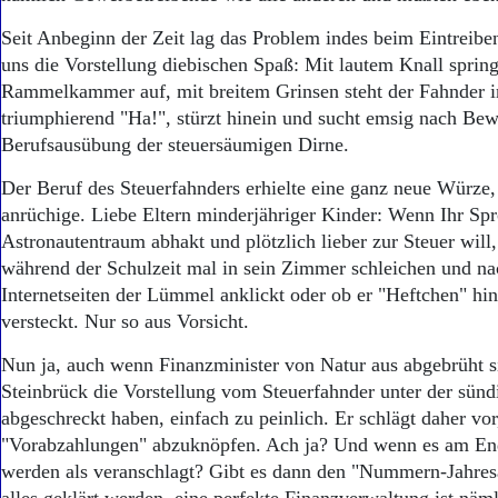
Seit Anbeginn der Zeit lag das Problem indes beim Eintreibe
uns die Vorstellung diebischen Spaß: Mit lautem Knall spring
Rammelkammer auf, mit breitem Grinsen steht der Fahnder i
triumphierend "Ha!", stürzt hinein und sucht emsig nach Bew
Berufsausübung der steuersäumigen Dirne.
Der Beruf des Steuerfahnders erhielte eine ganz neue Würze
anrüchige. Liebe Eltern minderjähriger Kinder: Wenn Ihr Sp
Astronautentraum abhakt und plötzlich lieber zur Steuer will, 
während der Schulzeit mal in sein Zimmer schleichen und n
Internetseiten der Lümmel anklickt oder ob er "Heftchen" hi
versteckt. Nur so aus Vorsicht.
Nun ja, auch wenn Finanzminister von Natur aus abgebrüht s
Steinbrück die Vorstellung vom Steuerfahnder unter der sün
abgeschreckt haben, einfach zu peinlich. Er schlägt daher vo
"Vorabzahlungen" abzuknöpfen. Ach ja? Und wenn es am E
werden als veranschlagt? Gibt es dann den "Nummern-Jahre