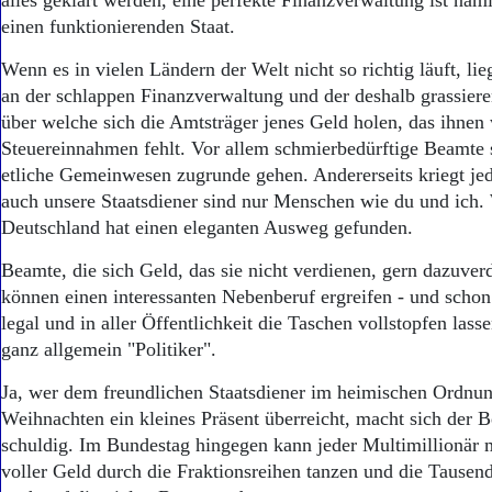
alles geklärt werden, eine perfekte Finanzverwaltung ist näml
einen funktionierenden Staat.
Wenn es in vielen Ländern der Welt nicht so richtig läuft, lie
an der schlappen Finanzverwaltung und der deshalb grassier
über welche sich die Amtsträger jenes Geld holen, das ihne
Steuereinnahmen fehlt. Vor allem schmierbedürftige Beamte s
etliche Gemeinwesen zugrunde gehen. Andererseits kriegt je
auch unsere Staatsdiener sind nur Menschen wie du und ich.
Deutschland hat einen eleganten Ausweg gefunden.
Beamte, die sich Geld, das sie nicht verdienen, gern dazuver
können einen interessanten Nebenberuf ergreifen - und schon 
legal und in aller Öffentlichkeit die Taschen vollstopfen lass
ganz allgemein "Politiker".
Ja, wer dem freundlichen Staatsdiener im heimischen Ordnu
Weihnachten ein kleines Präsent überreicht, macht sich der
schuldig. Im Bundestag hingegen kann jeder Multimillionär
voller Geld durch die Fraktionsreihen tanzen und die Tausend