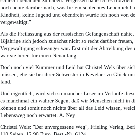
schlecht behandelt zu haben. Vergessen habe ich es trotzdem 
noch heute darüber nach, was für ein schlechtes Leben ich ha
Kindheit, keine Jugend und obendrein wurde ich noch von d
vergewaltigt."
Als die Freilassung aus der russischen Gefangenschaft nahte,
18jährige sich jedoch zunächst nicht so recht darüber freuen,
Vergewaltigung schwanger war. Erst mit der Abtreibung des
war sie bereit für einen Neuanfang.
Doch noch viel Kummer und Leid hat Christel Wels über sich
müssen, ehe sie bei ihrer Schwester in Kevelaer zu Glück un
fand.
Und eigentlich, wird sich so mancher Leser im Verlaufe dies
es manchmal ein wahrer Segen, daß wir Menschen nicht in d
können und somit noch nichts über all das Leid wissen, wel
Lebensweg noch erwartet. A. Ney
Christel Wels: "Der unvergessene Weg", Frieling Verlag, Berl
110 Seiten, 12,90 Euro, Best.-Nr. 6124