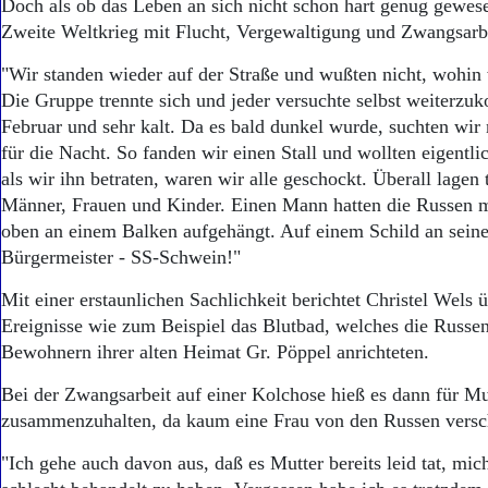
Aktuelle Ausgabe
Doch als ob das Leben an sich nicht schon hart genug gewes
Abonnenten-Login
Zweite Weltkrieg mit Flucht, Vergewaltigung und Zwangsarb
Abonnent werden
"Wir standen wieder auf der Straße und wußten nicht, wohin 
Abo Prämien
Archiv
Die Gruppe trennte sich und jeder versuchte selbst weiterzu
Mediadaten
Februar und sehr kalt. Da es bald dunkel wurde, suchten wir
für die Nacht. So fanden wir einen Stall und wollten eigentli
Kontakt
als wir ihn betraten, waren wir alle geschockt. Überall lagen 
Impressum
Männer, Frauen und Kinder. Einen Mann hatten die Russen 
Datenschutz
oben an einem Balken aufgehängt. Auf einem Schild an sein
Bürgermeister - SS-Schwein!"
Mit einer erstaunlichen Sachlichkeit berichtet Christel Wels 
Ereignisse wie zum Beispiel das Blutbad, welches die Russen
Bewohnern ihrer alten Heimat Gr. Pöppel anrichteten.
Bei der Zwangsarbeit auf einer Kolchose hieß es dann für Mu
zusammenzuhalten, da kaum eine Frau von den Russen versch
"Ich gehe auch davon aus, daß es Mutter bereits leid tat, mic