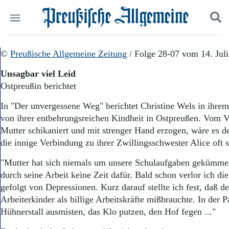
Politik
©
Preußische Allgemeine Zeitung
Suchen und finden
/ Folge 28-07 vom 14. Jul
Kultur
Unsagbar viel Leid
Wirtschaft
Ostpreußin berichtet
Panorama
Gesellschaft
In "Der unvergessene Weg" berichtet Christine Wels in ihre
Leben
von ihrer entbehrungsreichen Kindheit in Ostpreußen. Vom Va
Geschichte
Mutter schikaniert und mit strenger Hand erzogen, wäre es
Ostpreußen
die innige Verbindung zu ihrer Zwillingsschwester Alice oft 
Pommern
Berlin-Brandenburg
"Mutter hat sich niemals um unsere Schulaufgaben gekümmer
Schlesien
durch seine Arbeit keine Zeit dafür. Bald schon verlor ich di
Danzig und Westpreußen
gefolgt von Depressionen. Kurz darauf stellte ich fest, daß de
Bücher
Arbeiterkinder als billige Arbeitskräfte mißbrauchte. In der
Start
Hühnerstall ausmisten, das Klo putzen, den Hof fegen ..."
Wer wir sind