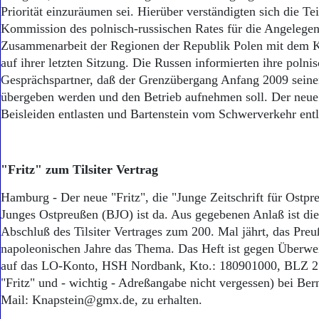
Priorität einzuräumen sei. Hierüber verständigten sich die Te
Kommission des polnisch-russischen Rates für die Angelegen
Zusammenarbeit der Regionen der Republik Polen mit dem K
auf ihrer letzten Sitzung. Die Russen informierten ihre polni
Gesprächspartner, daß der Grenzübergang Anfang 2009 sein
übergeben werden und den Betrieb aufnehmen soll. Der neue
Beisleiden entlasten und Bartenstein vom Schwerverkehr entl
"Fritz" zum Tilsiter Vertrag
Hamburg - Der neue "Fritz", die "Junge Zeitschrift für Ostp
Junges Ostpreußen (BJO) ist da. Aus gegebenen Anlaß ist die
Abschluß des Tilsiter Vertrages zum 200. Mal jährt, das Preu
napoleonischen Jahre das Thema. Das Heft ist gegen Überwe
auf das LO-Konto, HSH Nordbank, Kto.: 180901000, BLZ 2
"Fritz" und - wichtig - Adreßangabe nicht vergessen) bei Ber
Mail: Knapstein@gmx.de, zu erhalten.