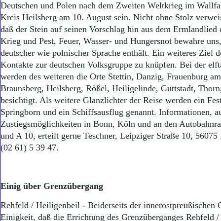
Aktuelle Ausgabe
Deutschen und Polen nach dem Zweiten Weltkrieg im Wallfah
Abonnenten-Login
Kreis Heilsberg am 10. August sein. Nicht ohne Stolz verwei
Abonnent werden
daß der Stein auf seinen Vorschlag hin aus dem Ermlandlied 
Abo Prämien
Krieg und Pest, Feuer, Wasser- und Hungersnot bewahre uns,
Archiv
deutscher wie polnischer Sprache enthält. Ein weiteres Ziel de
Mediadaten
Kontakte zur deutschen Volksgruppe zu knüpfen. Bei der elft
Kontakt
werden des weiteren die Orte Stettin, Danzig, Frauenburg am
Impressum
Braunsberg, Heilsberg, Rößel, Heiligelinde, Guttstadt, Thor
Datenschutz
besichtigt. Als weitere Glanzlichter der Reise werden ein Fest
Springborn und ein Schiffsausflug genannt. Informationen, a
Zustiegsmöglichkeiten in Bonn, Köln und an den Autobahnras
und A 10, erteilt gerne Teschner, Leipziger Straße 10, 56075
(02 61) 5 39 47.
Einig über Grenzübergang
Rehfeld / Heiligenbeil - Beiderseits der innerostpreußischen 
Einigkeit, daß die Errichtung des Grenzüberganges Rehfeld / 