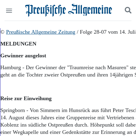
Politik
©
Preußische Allgemeine Zeitung
Suchen und finden
/ Folge 28-07 vom 14. Jul
Kultur
MELDUNGEN
Wirtschaft
Panorama
Gewinner ausgelost
Gesellschaft
Leben
Hamburg - Der Gewinner der "Traumreise nach Masuren" steht
Geschichte
geht an die Tochter zweier Ostpreußen und ihren 14jährigen 
Ostpreußen
Pommern
Berlin-Brandenburg
Reise zur Einweihung
Schlesien
Danzig und Westpreußen
Springborn - Von Simmern im Hunsrück aus führt Peter Tesc
Bücher
14. August dieses Jahres eine Gruppenreise mit Vertriebenen
Start
Koblenz ins südliche Ostpreußen durch. Höhepunkt soll dabe
Wer wir sind
einer Wegkapelle und einer Gedenkstätte zur Erinnerung an d