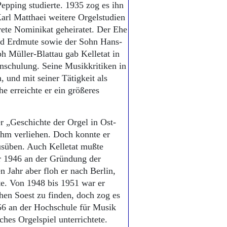
epping studierte. 1935 zog es ihn
Karl Matthaei weitere Orgelstudien
arete Nominikat geheiratet. Der Ehe
nd Erdmute sowie der Sohn Hans-
 Müller-Blattau gab Kelletat in
nschulung. Seine Musikkritiken in
 und mit seiner Tätigkeit als
e erreichte er ein größeres
er „Geschichte der Orgel in Ost-
ihm verliehen. Doch konnte er
ausüben. Auch Kelletat mußte
r 1946 an der Gründung der
n Jahr aber floh er nach Berlin,
te. Von 1948 bis 1951 war er
hen Soest zu finden, doch zog es
56 an der Hochschule für Musik
hes Orgelspiel unterrichtete.