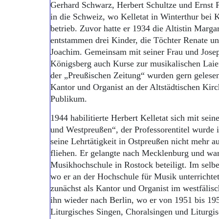
Gerhard Schwarz, Herbert Schultze und Ernst P
in die Schweiz, wo Kelletat in Winterthur bei 
betrieb. Zuvor hatte er 1934 die Altistin Marg
entstammen drei Kinder, die Töchter Renate u
Joachim. Gemeinsam mit seiner Frau und Joseph
Königsberg auch Kurse zur musikalischen Laie
der „Preußischen Zeitung“ wurden gern gelesen,
Kantor und Organist an der Altstädtischen Kirch
Publikum.
1944 habilitierte Herbert Kelletat sich mit sein
und Westpreußen“, der Professorentitel wurde 
seine Lehrtätigkeit in Ostpreußen nicht mehr 
fliehen. Er gelangte nach Mecklenburg und wa
Musikhochschule in Rostock beteiligt. Im selbe
wo er an der Hochschule für Musik unterrichte
zunächst als Kantor und Organist im westfälisc
ihn wieder nach Berlin, wo er von 1951 bis 19
Liturgisches Singen, Choralsingen und Liturgisc