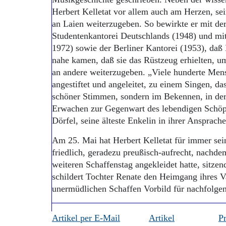
Herbert Kelletat vor allem auch am Herzen, se
an Laien weiterzugeben. So bewirkte er mit d
Studentenkantorei Deutschlands (1948) und mi
1972) sowie der Berliner Kantorei (1953), da
nahe kamen, daß sie das Rüstzeug erhielten, u
an andere weiterzugeben. „Viele hunderte Men
angestiftet und angeleitet, zu einem Singen, da
schöner Stimmen, sondern im Bekennen, in de
Erwachen zur Gegenwart des lebendigen Schöpf
Dörfel, seine älteste Enkelin in ihrer Ansprache
Am 25. Mai hat Herbert Kelletat für immer sei
friedlich, geradezu preußisch-aufrecht, nachde
weiteren Schaffenstag angekleidet hatte, sitzen
schildert Tochter Renate den Heimgang ihres V
unermüdlichen Schaffen Vorbild für nachfolgen
Artikel per E-Mail
Artikel
P