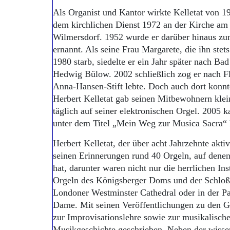
Als Organist und Kantor wirkte Kelletat von 1
dem kirchlichen Dienst 1972 an der Kirche am 
Wilmersdorf. 1952 wurde er darüber hinaus z
ernannt. Als seine Frau Margarete, die ihn stets 
1980 starb, siedelte er ein Jahr später nach Bad
Hedwig Bülow. 2002 schließlich zog er nach F
Anna-Hansen-Stift lebte. Doch auch dort konnte
Herbert Kelletat gab seinen Mitbewohnern klei
täglich auf seiner elektronischen Orgel. 2005
unter dem Titel „Mein Weg zur Musica Sacra“ 
Herbert Kelletat, der über acht Jahrzehnte aktiv
seinen Erinnerungen rund 40 Orgeln, auf denen
hat, darunter waren nicht nur die herrlichen In
Orgeln des Königsberger Doms und der Schloßk
Londoner Westminster Cathedral oder in der Pa
Dame. Mit seinen Veröffentlichungen zu den G
zur Improvisationslehre sowie zur musikalisch
Musikgeschichte geschrieben. Neben der wissen