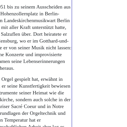
951 bis zu seinem Ausscheiden aus
Hohenzollernplatz in Berlin-
um Landeskirchenmusikwart Berlin
mit aller Kraft unterstützt hatte,
 Salzuflen über. Dort heiratete er
lensburg, wo er im Gotthard-und-
 er von seiner Musik nicht lassen:
ne Konzerte und improvisierte
 kamen seine Lebenserinnerungen
heraus.
 Orgel gespielt hat, erwähnt in
 er seine Kunstfertigkeit bewiesen
strumente seiner Heimat wie die
irche, sondern auch solche in der
riser Sacré Coeur und in Notre
rundlagen der Orgeltechnik und
en Temperatur hat er
schaftlichen Arbeit aber lag es