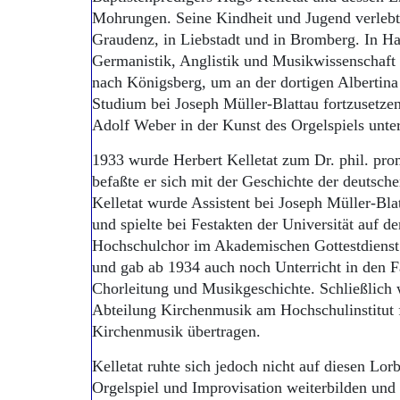
Mohrungen. Seine Kindheit und Jugend verlebt
Graudenz, in Liebstadt und in Bromberg. In H
Germanistik, Anglistik und Musikwissenschaft 
nach Königsberg, um an der dortigen Albertina
Studium bei Joseph Müller-Blattau fortzusetzen
Adolf Weber in der Kunst des Orgelspiels unte
1933 wurde Herbert Kelletat zum Dr. phil. prom
befaßte er sich mit der Geschichte der deutsch
Kelletat wurde Assistent bei Joseph Müller-Blat
und spielte bei Festakten der Universität auf de
Hochschulchor im Akademischen Gottestdienst 
und gab ab 1934 auch noch Unterricht in den F
Chorleitung und Musikgeschichte. Schließlich 
Abteilung Kirchenmusik am Hochschulinstitut
Kirchenmusik übertragen.
Kelletat ruhte sich jedoch nicht auf diesen Lorb
Orgelspiel und Improvisation weiterbilden und 