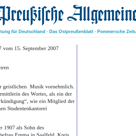
eußische Allgemeine Zeitung
itung für Deutschland · Das Ostpreußenblatt · Pommersche Zeit
Politik
7 vom 15. September 2007
Kultur
Wirtschaft
hren
Panorama
Gesellschaft
Leben
er geistlichen Musik vornehmlich.
Geschichte
mittlerin des Wortes, als ein der
Ostpreußen
rkündigung“, wie ein Mitglied der
Pommern
Berlin-Brandenburg
en Studentenkantorei
Schlesien
Danzig und Westpreußen
r 1907 als Sohn des
Bücher
hefrau Emma in Saalfeld, Kreis