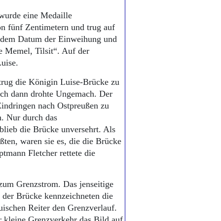
wurde eine Medaille
n fünf Zentimetern und trug auf
it dem Datum der Einweihung und
 Memel, Tilsit“. Auf der
Luise.
trug die Königin Luise-Brücke zu
och dann drohte Ungemach. Der
Eindringen nach Ostpreußen zu
n. Nur durch das
lieb die Brücke unversehrt. Als
en, waren sie es, die die Brücke
tmann Fletcher rettete die
zum Grenzstrom. Das jenseitige
f der Brücke kennzeichneten die
ischen Reiter den Grenzverlauf.
 kleine Grenzverkehr das Bild auf