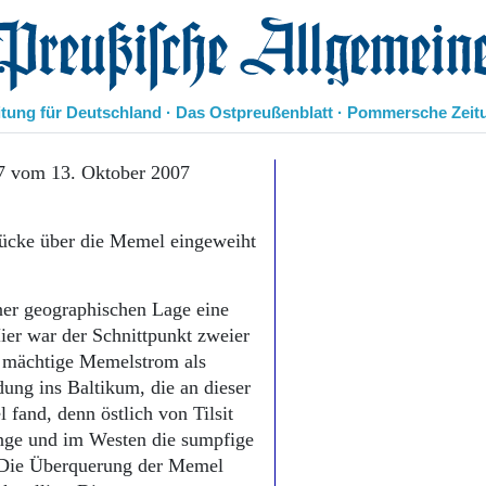
eußische Allgemeine Zeitung
itung für Deutschland · Das Ostpreußenblatt · Pommersche Zeit
Politik
7 vom 13. Oktober 2007
Kultur
Wirtschaft
rücke über die Memel eingeweiht
Panorama
Gesellschaft
Leben
iner geographischen Lage eine
Geschichte
ier war der Schnittpunkt zweier
Ostpreußen
 mächtige Memelstrom als
Pommern
Berlin-Brandenburg
ung ins Baltikum, die an dieser
Schlesien
fand, denn östlich von Tilsit
Danzig und Westpreußen
änge und im Westen die sumpfige
Bücher
 Die Überquerung der Memel