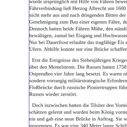
wurde ursprünglich mit Hilfe von Fähren bewerk
Fährverbindung ließ Herzog Albrecht um 1600 e
nicht mehr aus und nach dringenden Bitten der S
Genehmigung zum Bau einer eigenen Fähre, der
Dennoch hatten beide Fähren Mühe, den ständ
bewältigen, zumal bei Eisgang und Hochwasse
Nur bei Dauerfrost erlaubte das tragfähige Eis
Ufern. Abhilfe konnte nur eine Brücke schaffen
Erst die Ereignisse des Siebenjährigen Kriege
über den Memelstrom. Die Russen hatten 1758 T
Ostpreußen vier Jahre lang besetzt. Es waren n
sondern vorrangig militärstrategische Erforder
Floßbrücke durch russische Pioniertruppen füh
Russen wieder zerstört.
Doch inzwischen hatten die Tilsiter den Vorte
schätzen gelernt und wurden beim König vorstel
ein und gab eine neue Brücke in Auftrag. Sie 
genommen. Es war eine 340 Meter lange Schiffs