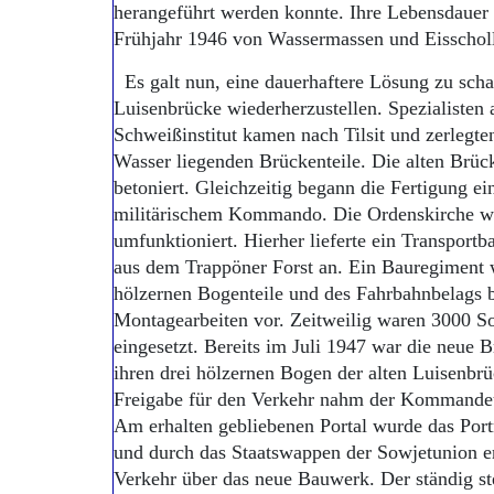
herangeführt werden konnte. Ihre Lebensdauer 
Frühjahr 1946 von Wassermassen und Eisschol
Es galt nun, eine dauerhaftere Lösung zu scha
Luisenbrücke wiederherzustellen. Spezialiste
Schweißinstitut kamen nach Tilsit und zerlegt
Wasser liegenden Brückenteile. Die alten Brüc
betoniert. Gleichzeitig begann die Fertigung ei
militärischem Kommando. Die Ordenskirche 
umfunktioniert. Hierher lieferte ein Transportb
aus dem Trappöner Forst an. Ein Bauregiment
hölzernen Bogenteile und des Fahrbahnbelags 
Montagearbeiten vor. Zeitweilig waren 3000 S
eingesetzt. Bereits im Juli 1947 war die neue Br
ihren drei hölzernen Bogen der alten Luisenbrü
Freigabe für den Verkehr nahm der Kommandeu
Am erhalten gebliebenen Portal wurde das Port
und durch das Staatswappen der Sowjetunion ers
Verkehr über das neue Bauwerk. Der ständig s