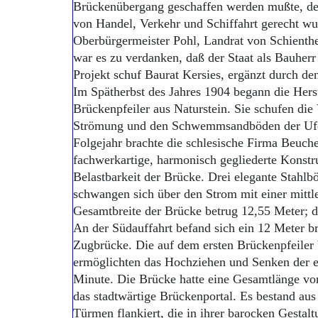
Brückenübergang geschaffen werden mußte, d
von Handel, Verkehr und Schiffahrt gerecht 
Oberbürgermeister Pohl, Landrat von Schienthe
war es zu verdanken, daß der Staat als Bauhe
Projekt schuf Baurat Kersies, ergänzt durch 
Im Spätherbst des Jahres 1904 begann die Hers
Brückenpfeiler aus Naturstein. Sie schufen die
Strömung und den Schwemmsandböden der Uferr
Folgejahr brachte die schlesische Firma Beuch
fachwerkartige, harmonisch gegliederte Konstr
Belastbarkeit der Brücke. Drei elegante Stahl
schwangen sich über den Strom mit einer mitt
Gesamtbreite der Brücke betrug 12,55 Meter; d
An der Südauffahrt befand sich ein 12 Meter br
Zugbrücke. Die auf dem ersten Brückenpfeiler
ermöglichten das Hochziehen und Senken der e
Minute. Die Brücke hatte eine Gesamtlänge v
das stadtwärtige Brückenportal. Es bestand au
Türmen flankiert, die in ihrer barocken Gestal