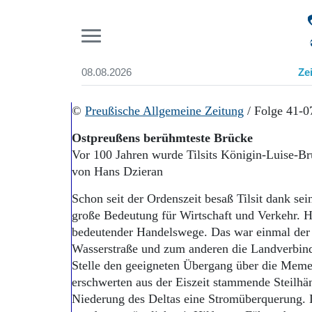
Pr
08.08.2026
Ze
Suchen und finden
Start
©
Preußische Allgemeine Zeitung
/ Folge 41-0
Wer wir sind
Ostpreußens berühmteste Brücke
Aktuelle Ausgabe
Vor 100 Jahren wurde Tilsits Königin-Luise-B
Abonnenten-Login
von Hans Dzieran
Abonnent werden
Abo Prämien
Schon seit der Ordenszeit besaß Tilsit dank se
Archiv
große Bedeutung für Wirtschaft und Verkehr. H
Mediadaten
bedeutender Handelswege. Das war einmal der
Wasserstraße und zum anderen die Landverbind
Stelle den geeigneten Übergang über die Memel 
erschwerten aus der Eiszeit stammende Steilh
Niederung des Deltas eine Stromüberquerung.