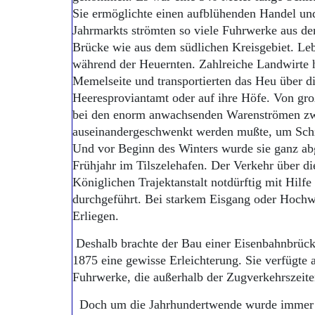
Sie ermöglichte einen aufblühenden Handel und
Jahrmarkts strömten so viele Fuhrwerke aus d
Brücke wie aus dem südlichen Kreisgebiet. Leb
während der Heuernten. Zahlreiche Landwirte h
Memelseite und transportierten das Heu über d
Heeresproviantamt oder auf ihre Höfe. Von gr
bei den enorm anwachsenden Warenströmen zw
auseinandergeschwenkt werden mußte, um Schi
Und vor Beginn des Winters wurde sie ganz ab
Frühjahr im Tilszelehafen. Der Verkehr über 
Königlichen Trajektanstalt notdürftig mit Hilfe
durchgeführt. Bei starkem Eisgang oder Hochw
Erliegen.
Deshalb brachte der Bau einer Eisenbahnbrüc
1875 eine gewisse Erleichterung. Sie verfügte 
Fuhrwerke, die außerhalb der Zugverkehrszeite
Doch um die Jahrhundertwende wurde immer d