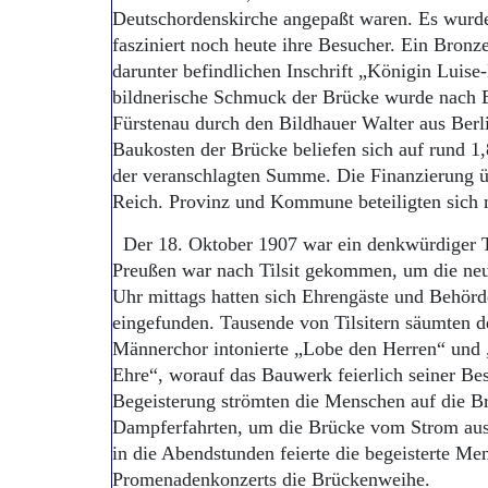
Deutschordenskirche angepaßt waren. Es wurd
fasziniert noch heute ihre Besucher. Ein Bronze
darunter befindlichen Inschrift „Königin Luise
bildnerische Schmuck der Brücke wurde nach 
Fürstenau durch den Bildhauer Walter aus Berl
Baukosten der Brücke beliefen sich auf rund 1
der veranschlagten Summe. Die Finanzierung 
Reich. Provinz und Kommune beteiligten sich m
Der 18. Oktober 1907 war ein denkwürdiger T
Preußen war nach Tilsit gekommen, um die ne
Uhr mittags hatten sich Ehrengäste und Behörd
eingefunden. Tausende von Tilsitern säumten d
Männerchor intonierte „Lobe den Herren“ un
Ehre“, worauf das Bauwerk feierlich seiner B
Begeisterung strömten die Menschen auf die Br
Dampferfahrten, um die Brücke vom Strom aus
in die Abendstunden feierte die begeisterte Me
Promenadenkonzerts die Brückenweihe.