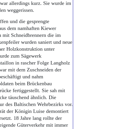
war allerdings kurz. Sie wurde im
len weggerissen.
ffen und die gesprengte
n aus dem namhaften Kiewer
en mit Schneidbrennern die im
kenpfeiler wurden saniert und neue
ner Holzkonstruktion unter
wurde zum Sägewerk
ataillon in rascher Folge Langholz
 war mit dem Zuschneiden der
beschäftigt und nahm
oldaten beim Brückenbau
ücke fertiggestellt. Sie sah mit
cke täuschend ähnlich. Die
r des Baltischen Wehrbezirks vor.
rät der Königin Luise demontiert
etzt. 18 Jahre lang rollte der
teigende Güterverkehr mit immer