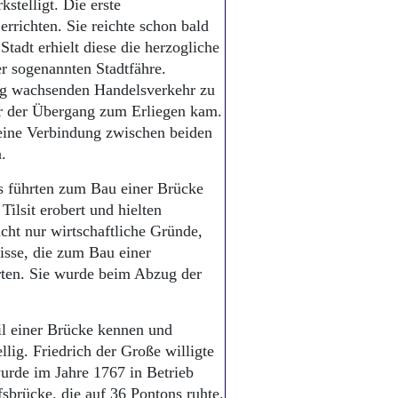
stelligt. Die erste
rrichten. Sie reichte schon bald
tadt erhielt diese die herzogliche
 sogenannten Stadtfähre.
ig wachsenden Handelsverkehr zu
r der Übergang zum Erliegen kam.
 eine Verbindung zwischen beiden
.
s führten zum Bau einer Brücke
ilsit erobert und hielten
icht nur wirtschaftliche Gründe,
nisse, die zum Bau einer
rten. Sie wurde beim Abzug der
il einer Brücke kennen und
lig. Friedrich der Große willigte
wurde im Jahre 1767 in Betrieb
brücke, die auf 36 Pontons ruhte.