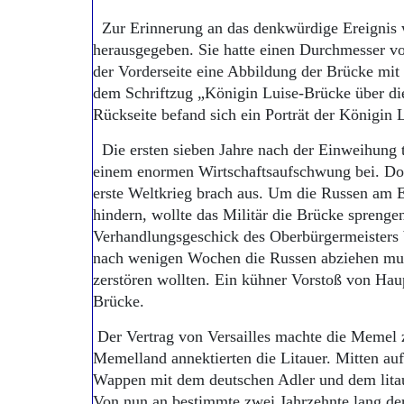
Zur Erinnerung an das denkwürdige Ereignis 
herausgegeben. Sie hatte einen Durchmesser vo
der Vorderseite eine Abbildung der Brücke m
dem Schriftzug „Königin Luise-Brücke über die
Rückseite befand sich ein Porträt der Königin 
Die ersten sieben Jahre nach der Einweihung 
einem enormen Wirtschaftsaufschwung bei. D
erste Weltkrieg brach aus. Um die Russen am 
hindern, wollte das Militär die Brücke sprenge
Verhandlungsgeschick des Oberbürgermeisters b
nach wenigen Wochen die Russen abziehen mußt
zerstören wollten. Ein kühner Vorstoß von Haup
Brücke.
Der Vertrag von Versailles machte die Memel 
Memelland annektierten die Litauer. Mitten au
Wappen mit dem deutschen Adler und dem litau
Von nun an bestimmte zwei Jahrzehnte lang der