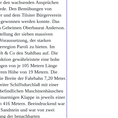
er den wachsenden Ansprüchen
wurde. Den Bemühungen von
r und dem Tilsiter Bürgerverein
rr gewonnen werden konnte. Das
den Geheimen Oberbaurat Anderson.
tellung der sieben massiven
 Voraussetzung, der starken
egion Paroli zu bieten. Im
elt & Co den Stahlbau auf. Die
uktion gewährleistete eine hohe
bögen von je 105 Metern Länge
leren Höhe von 19 Metern. Die
ie Breite der Fahrbahn 7,20 Meter.
eiter Schiffsdurchlaß mit einer
 befindlichen Maschinenhäuschen
inarmigen Klappe in jeweils einer
on 416 Metern. Beeindruckend war
s Sandstein und war von zwei
tung der benachbarten