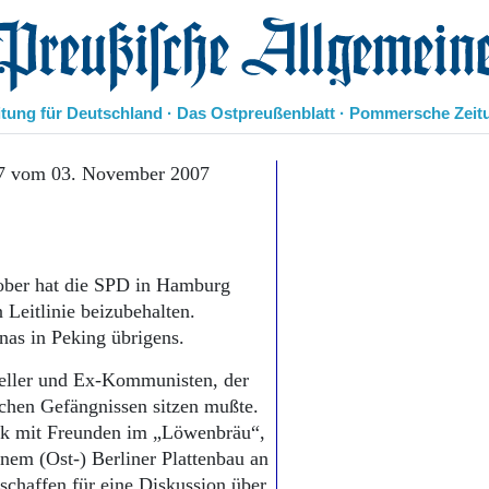
eußische Allgemeine Zeitung
itung für Deutschland · Das Ostpreußenblatt · Pommersche Zeit
Politik
07 vom 03. November 2007
Kultur
Wirtschaft
Panorama
Gesellschaft
tober hat die SPD in Hamburg
Leben
 Leitlinie beizubehalten.
Geschichte
nas in Peking übrigens.
Ostpreußen
Pommern
steller und Ex-Kommunisten, der
Berlin-Brandenburg
schen Gefängnissen sitzen mußte.
Schlesien
ck mit Freunden im „Löwenbräu“,
Danzig und Westpreußen
inem (Ost-) Berliner Plattenbau an
Bücher
eschaffen für eine Diskussion über