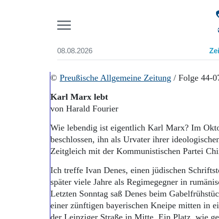
Pr
08.08.2026
Ze
Suchen und finden
Start
©
Preußische Allgemeine Zeitung
/ Folge 44-
Wer wir sind
Karl Marx lebt
Aktuelle Ausgabe
von Harald Fourier
Abonnenten-Login
Abonnent werden
Wie lebendig ist eigentlich Karl Marx? Im Ok
Abo Prämien
beschlossen, ihn als Urvater ihrer ideologischen
Archiv
Zeitgleich mit der Kommunistischen Partei Chi
Mediadaten
Ich treffe Ivan Denes, einen jüdischen Schrift
später viele Jahre als Regimegegner in rumäni
Letzten Sonntag saß Denes beim Gabelfrühstü
einer zünftigen bayerischen Kneipe mitten in e
der Leipziger Straße in Mitte. Ein Platz, wie g