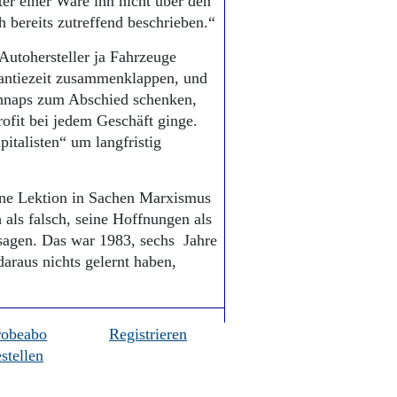
er einer Ware ihn nicht über den
h bereits zutreffend beschrieben.“
Autohersteller ja Fahrzeuge
rantiezeit zusammenklappen, und
chnaps zum Abschied schenken,
fit bei jedem Geschäft ginge.
italisten“ um langfristig
ine Lektion in Sachen Marxismus
h als falsch, seine Hoffnungen als
sagen. Das war 1983, sechs Jahre
daraus nichts gelernt haben,
robeabo
Registrieren
stellen