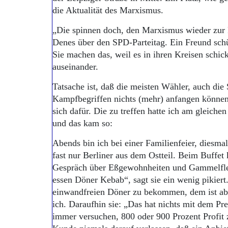
die Aktualität des Marxismus.
„Die spinnen doch, den Marxismus wieder zur P
Denes über den SPD-Parteitag. Ein Freund schü
Sie machen das, weil es in ihren Kreisen schi
auseinander.
Tatsache ist, daß die meisten Wähler, auch di
Kampfbegriffen nichts (mehr) anfangen können.
sich dafür. Die zu treffen hatte ich am gleich
und das kam so:
Abends bin ich bei einer Familienfeier, diesma
fast nur Berliner aus dem Ostteil. Beim Buffet
Gespräch über Eßgewohnheiten und Gammelfleis
essen Döner Kebab“, sagt sie ein wenig pikiert
einwandfreien Döner zu bekommen, dem ist abe
ich. Daraufhin sie: „Das hat nichts mit dem Pr
immer versuchen, 800 oder 900 Prozent Profit 