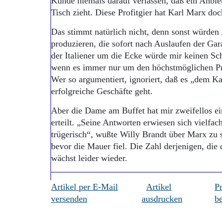
Kunde niemals darauf verlassen, daß ein Anbiet
Tisch zieht. Diese Profitgier hat Karl Marx doc
Das stimmt natürlich nicht, denn sonst würden 
produzieren, die sofort nach Auslaufen der Ga
der Italiener um die Ecke würde mir keinen S
wenn es immer nur um den höchstmöglichen Pro
Wer so argumentiert, ignoriert, daß es „dem Kap
erfolgreiche Geschäfte geht.
Aber die Dame am Buffet hat mir zweifellos e
erteilt. „Seine Antworten erwiesen sich vielfac
trügerisch“, wußte Willy Brandt über Marx zu 
bevor die Mauer fiel. Die Zahl derjenigen, die 
wächst leider wieder.
Artikel per E-Mail
Artikel
P
versenden
ausdrucken
be