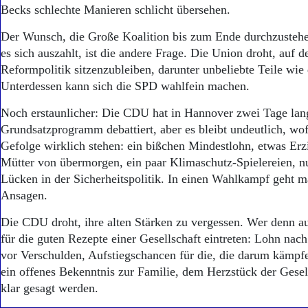
Aktuelle Ausgabe
Becks schlechte Manieren schlicht übersehen.
Abonnenten-Login
Abonnent werden
Der Wunsch, die Große Koalition bis zum Ende durchzustehen
Abo Prämien
es sich auszahlt, ist die andere Frage. Die Union droht, auf 
Archiv
Reformpolitik sitzenzubleiben, darunter unbeliebte Teile wie
Mediadaten
Unterdessen kann sich die SPD wahlfein machen.
Kontakt
Noch erstaunlicher: Die CDU hat in Hannover zwei Tage lan
Impressum
Grundsatzprogramm debattiert, aber es bleibt undeutlich, wo
Datenschutz
Gefolge wirklich stehen: ein bißchen Mindestlohn, etwas Erz
Mütter von übermorgen, ein paar Klimaschutz-Spielereien, n
Lücken in der Sicherheitspolitik. In einen Wahlkampf geht m
Ansagen.
Die CDU droht, ihre alten Stärken zu vergessen. Wer denn a
für die guten Rezepte einer Gesellschaft eintreten: Lohn nac
vor Verschulden, Aufstiegschancen für die, die darum kämpf
ein offenes Bekenntnis zur Familie, dem Herzstück der Gese
klar gesagt werden.