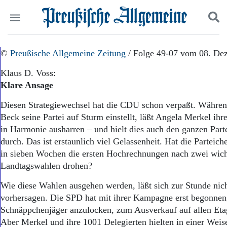
Politik
©
Preußische Allgemeine Zeitung
Suchen und finden
/ Folge 49-07 vom 08. De
Kultur
Klaus D. Voss:
Wirtschaft
Klare Ansage
Panorama
Gesellschaft
Diesen Strategiewechsel hat die CDU schon verpaßt. Währe
Leben
Beck seine Partei auf Sturm einstellt, läßt Angela Merkel ih
Geschichte
in Harmonie ausharren – und hielt dies auch den ganzen Part
Ostpreußen
durch. Das ist erstaunlich viel Gelassenheit. Hat die Parteich
Pommern
Berlin-Brandenburg
in sieben Wochen die ersten Hochrechnungen nach zwei wich
Schlesien
Landtagswahlen drohen?
Danzig und Westpreußen
Wie diese Wahlen ausgehen werden, läßt sich zur Stunde nich
Bücher
vorhersagen. Die SPD hat mit ihrer Kampagne erst begonnen,
Start
Schnäppchenjäger anzulocken, zum Ausverkauf auf allen Etag
Wer wir sind
Aber Merkel und ihre 1001 Delegierten hielten in einer Weise s