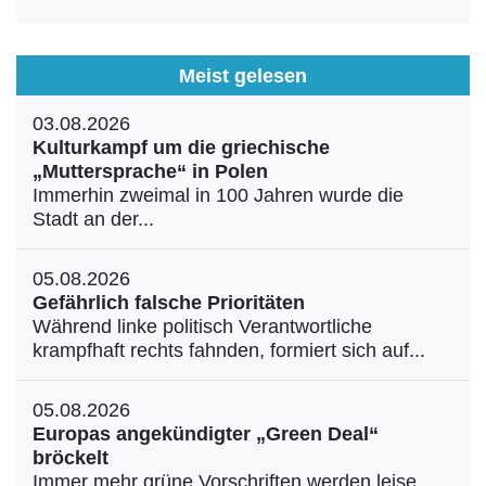
Meist gelesen
03.08.2026
Kulturkampf um die griechische
„Muttersprache“ in Polen
Immerhin zweimal in 100 Jahren wurde die
Stadt an der...
05.08.2026
Gefährlich falsche Prioritäten
Während linke politisch Verantwortliche
krampfhaft rechts fahnden, formiert sich auf...
05.08.2026
Europas angekündigter „Green Deal“
bröckelt
Immer mehr grüne Vorschriften werden leise