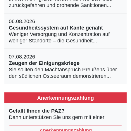
zurückgefahren und drohende Sanktionen...
06.08.2026
Gesundheitssystem auf Kante genäht
Weniger Versorgung und Konzentration auf
weniger Standorte – die Gesundheit...
07.08.2026
Zeugen der Einigungskriege
Sie sollten den Machtanspruch Preußens über
den südlichen Ostseeraum demonstrieren...
Anerkennungszahlung
Gefällt Ihnen die PAZ?
Dann unterstützen Sie uns gern mit einer
Anerkennungszahlung