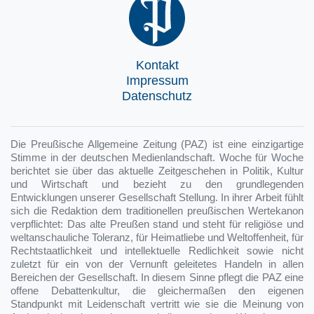
Kontakt
Impressum
Datenschutz
Die Preußische Allgemeine Zeitung (PAZ) ist eine einzigartige
Stimme in der deutschen Medienlandschaft. Woche für Woche
berichtet sie über das aktuelle Zeitgeschehen in Politik, Kultur
und Wirtschaft und bezieht zu den grundlegenden
Entwicklungen unserer Gesellschaft Stellung. In ihrer Arbeit fühlt
sich die Redaktion dem traditionellen preußischen Wertekanon
verpflichtet: Das alte Preußen stand und steht für religiöse und
weltanschauliche Toleranz, für Heimatliebe und Weltoffenheit, für
Rechtstaatlichkeit und intellektuelle Redlichkeit sowie nicht
zuletzt für ein von der Vernunft geleitetes Handeln in allen
Bereichen der Gesellschaft. In diesem Sinne pflegt die PAZ eine
offene Debattenkultur, die gleichermaßen den eigenen
Standpunkt mit Leidenschaft vertritt wie sie die Meinung von