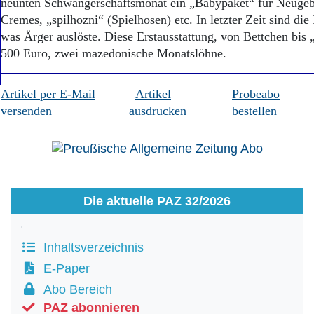
neunten Schwangerschaftsmonat ein „Babypaket“ für Neugeb
Cremes, „spilhozni“ (Spielhosen) etc. In letzter Zeit sind die
was Ärger auslöste. Diese Erstausstattung, von Bettchen bis „
500 Euro, zwei mazedonische Monatslöhne.
Artikel per E-Mail
Artikel
Probeabo
versenden
ausdrucken
bestellen
Die aktuelle PAZ 32/2026
Inhaltsverzeichnis
E-Paper
Abo Bereich
PAZ abonnieren