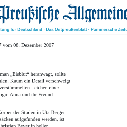
eußische Allgemeine Zeitung
itung für Deutschland · Das Ostpreußenblatt · Pommersche Zeit
Politik
07 vom 08. Dezember 2007
Kultur
Wirtschaft
Panorama
Gesellschaft
man „Eisblut“ heranwagt, sollte
Leben
ählen. Kaum ein Detail verschweigt
Geschichte
 verstümmelten Leichen einer
Ostpreußen
login Anna und ihr Freund
Pommern
Berlin-Brandenburg
Schlesien
Körper der Studentin Uta Berger
Danzig und Westpreußen
säcken aufgefunden werden, ist
Bücher
ristian Beyer in heller