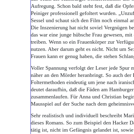
Aufregung. Schon bald steht fest, daß die Opf
Peiniger professionell gefoltert wurden. „Unzu
Sessel und schaut sich den Film noch einmal an
Die Inszenierung hat nicht soviel Vergnügen ber
das war eine junge hübsche Frau gewesen, mit 
treiben. Wenn so ein Frauenkörper zur Verfügu
nutzen. Aber darum geht es nicht. Nicht um Sex
Frauen kann er genug haben, die stehen Schlan
Voller Spannung verfolgt der Leser jede Spur 
näher an den Mörder heranbringt. So auch der 
Foltermethoden eindeutig um jene nach iranisc
deutet daraufhin, daß die Fäden am Hamburger In
zusammenlaufen. Für Anna und Christian beginn
Mausspiel auf der Suche nach dem geheimnisvo
Sehr realistisch und individuell beschreibt Ma
dieses Romans. So zum Beispiel den Hacker Dan
tätig ist, nicht im Gefängnis gelandet ist, sow