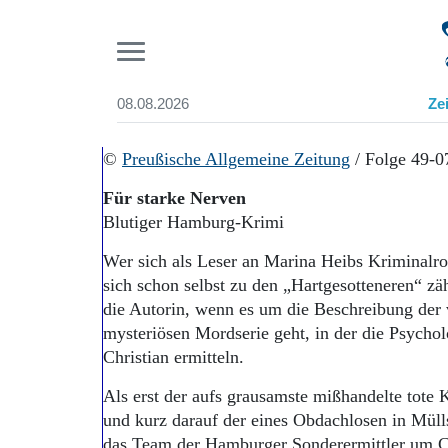
Pr
08.08.2026
Ze
Suchen und finden
Start
©
Preußische Allgemeine Zeitung
/ Folge 49-
Wer wir sind
Für starke Nerven
Aktuelle Ausgabe
Blutiger Hamburg-Krimi
Abonnenten-Login
Abonnent werden
Wer sich als Leser an Marina Heibs Kriminalro
Abo Prämien
sich schon selbst zu den „Hartgesotteneren“ z
Archiv
die Autorin, wenn es um die Beschreibung der
Mediadaten
mysteriösen Mordserie geht, in der die Psycho
Christian ermitteln.
Als erst der aufs grausamste mißhandelte tote 
und kurz darauf der eines Obdachlosen in Müll
das Team der Hamburger Sonderermittler um Ch