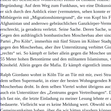
Begründung: Auf dem Weg zum Funkhaus, wo eine Diskussion
er sich durch den Anblick einer (vermuteten, sehen konnte er 
Mitbürgerin mit „Migrationshintergrund“, die von Kopf bis Fu
Afghanistan und anderswo gebräuchlichen Ganzkörper-Verm
erschreckt, ja geradezu verletzt. Seine Sache. Deren Sache, 
Gegen den aufdringlich bombastischen Moscheebau aber sind
Partei „Pro Köln“, immerhin mit fünf Sitzen im Kölner Stadt
gegen den Moscheebau, aber ihre Unterstützung verbittet Gio
„rechts“ sei. So kämpft er lieber allein gegen die Moschee u
55 Meter hohen Betontürme und den militanten Islamismus, 
Kinoheld. Allein gegen die Mafia. Er kämpft eigentlich imm
Ralph Giordano wohnt in Köln Tür an Tür mit mir, zwei Stra
dem selben Supermarkt, in einer der besten Wohngegenden K
Moscheebau droht. In dem selben Viertel wohnt übrigens au
auch ein Unterstützer des „Zentrums gegen Vertreibungen“.
ich fast nie, die letzte Einladung zu meiner Lesung lehnte er 
bedauerte. Vielleicht war es keine Meldung wert. Obwohl wir
Gemeinsamkeiten haben, über die wir hätten plaudern können