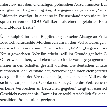
Interview mit dem ehemaligen polnischen Außenminister Bar
der gleichen Begründung Angriffe gegen das geplante „Zent
Initiatorin vorträgt. In einer so in Deutschland noch nie zu l
spricht er von der CDU-Politikerin als einer angejahrten Fra
und „blonde Bestie“.
Über Ralph Giordanos Begründung für seine Absage an Erika
„deutschverursachte Morduniversum in den Verlautbarungen
notorisch zu kurz komme“, schrieb die „FAZ“: „Gegen diesen
Kraut gewachsen. Wer ihn erhebt, will im Grunde gar kein 
Opfer wachhalten, weil eben dadurch die vorangegangenen d
immer in den Schatten gestellt würden. Die deutschen Untat
niemanden, der Verstand hat, verschwiegen oder kleingeredet.
das gute Recht der Vertriebenen, ja, des deutschen Volkes, d
sichtbar zu gedenken. Giordanos Satz ‚Ohne die Verbrechen 
es keine Verbrechen an Deutschen gegeben‘ zeigt ein eher sch
Geschichtsverständnis. Damit ist er wohl tatsächlich für eine
sensiblen Projekt nicht geeignet.“