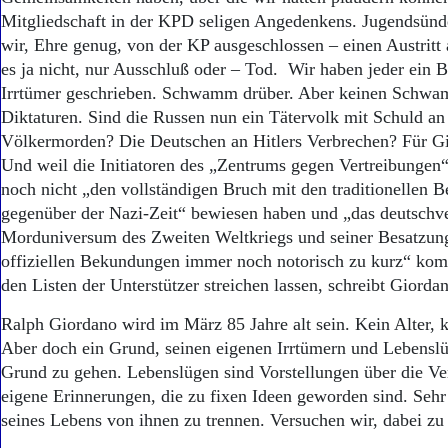
Mitgliedschaft in der KPD seligen Angedenkens. Jugendsün
wir, Ehre genug, von der KP ausgeschlossen – einen Austritt a
es ja nicht, nur Ausschluß oder – Tod. Wir haben jeder ein 
Irrtümer geschrieben. Schwamm drüber. Aber keinen Schwam
Diktaturen. Sind die Russen nun ein Tätervolk mit Schuld an 
Völkermorden? Die Deutschen an Hitlers Verbrechen? Für Gi
Und weil die Initiatoren des „Zentrums gegen Vertreibungen
noch nicht „den vollständigen Bruch mit den traditionellen 
gegenüber der Nazi-Zeit“ bewiesen haben und „das deutschv
Morduniversum des Zweiten Weltkriegs und seiner Besatzung
offiziellen Bekundungen immer noch notorisch zu kurz“ kom
den Listen der Unterstützer streichen lassen, schreibt Giord
Ralph Giordano wird im März 85 Jahre alt sein. Kein Alter, 
Aber doch ein Grund, seinen eigenen Irrtümern und Lebensl
Grund zu gehen. Lebenslügen sind Vorstellungen über die V
eigene Erinnerungen, die zu fixen Ideen geworden sind. Sehr 
seines Lebens von ihnen zu trennen. Versuchen wir, dabei zu 