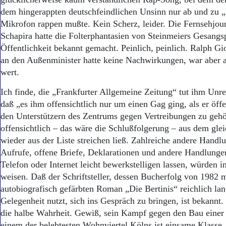
Aktuelle Ausgabe
dem hingerappten deutschfeindlichen Unsinn nur ab und zu „
Abonnenten-Login
Abonnent werden
Mikrofon rappen mußte. Kein Scherz, leider. Die Fernsehjour
Abo Prämien
Schapira hatte die Folterphantasien von Steinmeiers Gesangs
Archiv
Öffentlichkeit bekannt gemacht. Peinlich, peinlich. Ralph Gi
Mediadaten
an den Außenminister hatte keine Nachwirkungen, war aber 
wert.
Kontakt
Impressum
Ich finde, die „Frankfurter Allgemeine Zeitung“ tut ihm Unre
Datenschutz
daß „es ihm offensichtlich nur um einen Gag ging, als er öffen
den Unterstützern des Zentrums gegen Vertreibungen zu geh
offensichtlich – das wäre die Schlußfolgerung – aus dem gle
wieder aus der Liste streichen ließ. Zahlreiche andere Handl
Aufrufe, offene Briefe, Deklarationen und andere Handlunge
Telefon oder Internet leicht bewerkstelligen lassen, würden i
weisen. Daß der Schriftsteller, dessen Bucherfolg von 1982 
autobiografisch gefärbten Roman „Die Bertinis“ reichlich lang
Gelegenheit nutzt, sich ins Gespräch zu bringen, ist bekannt
die halbe Wahrheit. Gewiß, sein Kampf gegen den Bau einer
einem der belebtesten Wohnviertel Kölns ist einsame Klasse. 