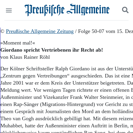
Politik
©
Preußische Allgemeine Zeitung
Suchen und finden
/ Folge 50-07 vom 15. De
Kultur
»Moment mal!«
Wirtschaft
Giordano spricht Vertriebenen ihr Recht ab!
Panorama
von Klaus Rainer Röhl
Gesellschaft
Leben
Der Kölner Schriftsteller Ralph Giordano ist aus der Unterst
Geschichte
„Zentrum gegen Vertreibungen“ ausgeschieden. Das ist eine
Ostpreußen
Jahre 2001 war er dem Kreis der Unterstützer beigetreten. D
Pommern
Berlin-Brandenburg
Meldung wert. Vor wenigen Tagen richtete er einen offenen B
Schlesien
Außenminister und Vizekanzler Frank Walter Steinmeier, in d
Danzig und Westpreußen
einen Rap-Sänger (Migrations-Hintergrund) vor Gericht zu ste
Bücher
einem Gespräch mit Journalisten den Mord an dem holländis
Theo van Gogh ausdrücklich gebilligt hat. Mit diesem reizen
Start
Muhabbet, hatte der Außenminister einen Auftritt in Berlin, 
Wer wir sind
glücklicherweise kaum verständlichen Rap-Song, bei dem de