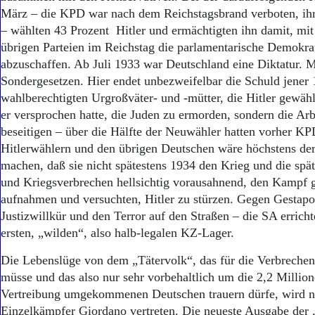
März – die KPD war nach dem Reichstagsbrand verboten, ihr
– wählten 43 Prozent Hitler und ermächtigten ihn damit, mit
übrigen Parteien im Reichstag die parlamentarische Demokrat
abzuschaffen. Ab Juli 1933 war Deutschland eine Diktatur. 
Sondergesetzen. Hier endet unbezweifelbar die Schuld jener 
wahlberechtigten Urgroßväter- und -mütter, die Hitler gewählt
er versprochen hatte, die Juden zu ermorden, sondern die Arb
beseitigen – über die Hälfte der Neuwähler hatten vorher K
Hitlerwählern und den übrigen Deutschen wäre höchstens de
machen, daß sie nicht spätestens 1934 den Krieg und die spä
und Kriegsverbrechen hellsichtig vorausahnend, den Kampf g
aufnahmen und versuchten, Hitler zu stürzen. Gegen Gestapo,
Justizwillkür und den Terror auf den Straßen – die SA errichte
ersten, „wilden“, also halb-legalen KZ-Lager.
Die Lebenslüge von dem „Tätervolk“, das für die Verbrechen 
müsse und das also nur sehr vorbehaltlich um die 2,2 Million
Vertreibung umgekommenen Deutschen trauern dürfe, wird ni
Einzelkämpfer Giordano vertreten. Die neueste Ausgabe der „