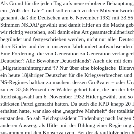
Als Grund für die jeden Tag aufs neue erhobene Behauptung,
ein „Volk der Täter“ und sollten sich zu ihrer Mitverantwort
genannt, daß die Deutschen am 6. November 1932 mit 33,56 
Stimmen NSDAP gewählt und damit Hitler an die Macht geb
wir richtig verstehen, soll damit eine Art gesamtschuldneris
begründet und festgeschrieben werden, nicht nur aller Deuts
ihrer Kinder und der in unserem Jahrhundert aufwachsenden
Eine Forderung, die von Generation zu Generation verlängert
Deutscher? Alle Bewohner Deutschlands? Auch die mit dem
„Migrationshintergrund“!? Nur über eine biologische Blutsv
ein heute 18jähriger Deutscher für die Kriegsverbrechen un
NS-Regimes haftbar zu machen, dessen Großvater – oder Urgr
zu den 33,56 Prozent der Wähler gehört hatte, die bei der letz
Reichstagswahl am 6. November 1932 Hitler gewählt und s
stärksten Partei gemacht hatten. Da auch die KPD knapp 20
erhalten hatte, war also eine „negative Mehrheit“ der totalitä
entstanden. So sah Reichspräsident Hindenburg nach langen
anderen Ausweg, als Hitler mit der Bildung einer Regierung 
zusammen mit den Konservativen. Bei der darauffolgenden 