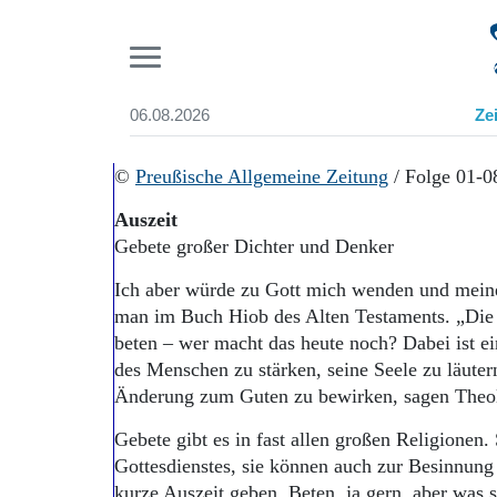
Pr
06.08.2026
Ze
Suchen und finden
Start
©
Preußische Allgemeine Zeitung
/ Folge 01-0
Wer wir sind
Auszeit
Aktuelle Ausgabe
Gebete großer Dichter und Denker
Abonnenten-Login
Abonnent werden
Ich aber würde zu Gott mich wenden und meine 
Abo Prämien
man im Buch Hiob des Alten Testaments. „Die 
Archiv
beten – wer macht das heute noch? Dabei ist ei
Mediadaten
des Menschen zu stärken, seine Seele zu läuter
Änderung zum Guten zu bewirken, sagen Theo
Gebete gibt es in fast allen großen Religionen. 
Gottesdienstes, sie können auch zur Besinnung 
kurze Auszeit geben. Beten, ja gern, aber was s