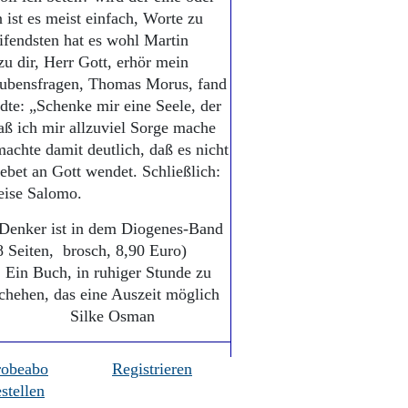
n ist es meist einfach, Worte zu
ifendsten hat es wohl Martin
zu dir, Herr Gott, erhör mein
laubensfragen, Thomas Morus, fand
ndte: „Schenke mir eine Seele, der
daß ich mir allzuviel Sorge mache
machte damit deutlich, daß es nicht
bet an Gott wendet. Schließlich:
weise Salomo.
 Denker ist in dem Diogenes-Band
8 Seiten, brosch, 8,90 Euro)
 Ein Buch, in ruhiger Stunde zu
schehen, das eine Auszeit möglich
stimmt. Silke Osman
robeabo
Registrieren
stellen