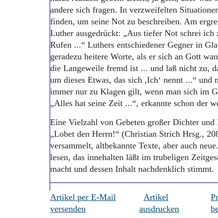
andere sich fragen. In verzweifelten Situatione
finden, um seine Not zu beschreiben. Am ergre
Luther ausgedrückt: „Aus tiefer Not schrei ich 
Rufen ...“ Luthers entschiedener Gegner in G
geradezu heitere Worte, als er sich an Gott wa
die Langeweile fremd ist ... und laß nicht zu, 
um dieses Etwas, das sich ,Ich‘ nennt ...“ und 
immer nur zu Klagen gilt, wenn man sich im Ge
„Alles hat seine Zeit ...“, erkannte schon der 
Eine Vielzahl von Gebeten großer Dichter und
„Lobet den Herrn!“ (Christian Strich Hrsg., 20
versammelt, altbekannte Texte, aber auch neue.
lesen, das innehalten läßt im trubeligen Zeitge
macht und dessen Inhalt nachdenklich 
Artikel per E-Mail
Artikel
P
versenden
ausdrucken
be