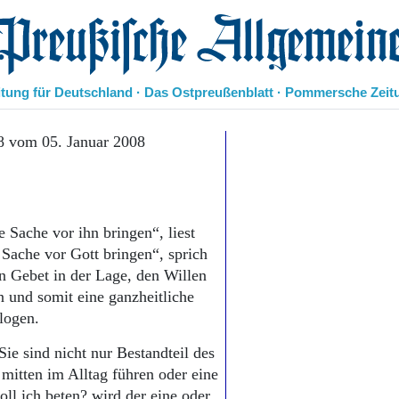
eußische Allgemeine Zeitung
itung für Deutschland · Das Ostpreußenblatt · Pommersche Zeit
Politik
8 vom 05. Januar 2008
Kultur
Wirtschaft
Panorama
Gesellschaft
Sache vor ihn bringen“, liest
Leben
Sache vor Gott bringen“, sprich
Geschichte
n Gebet in der Lage, den Willen
Ostpreußen
n und somit eine ganzheitliche
Pommern
Berlin-Brandenburg
logen.
Schlesien
Sie sind nicht nur Bestandteil des
Danzig und Westpreußen
mitten im Alltag führen oder eine
Bücher
oll ich beten? wird der eine oder