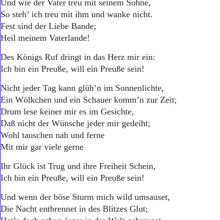
Aktuelle Ausgabe
Und wie der Vater treu mit seinem Sohne,
Abonnenten-Login
So steh’ ich treu mit ihm und wanke nicht.
Abonnent werden
Fest sind der Liebe Bande;
Abo Prämien
Heil meinem Vaterlande!
Archiv
Mediadaten
Des Königs Ruf dringt in das Herz mir ein:
Ich bin ein Preuße, will ein Preuße sein!
Kontakt
Impressum
Nicht jeder Tag kann glüh’n im Sonnenlichte,
Datenschutz
Ein Wölkchen und ein Schauer komm’n zur Zeit;
Drum lese keiner mir es im Gesichte,
Daß nicht der Wünsche jeder mir gedeiht;
Wohl tauschen nah und ferne
Mit mir gar viele gerne
Ihr Glück ist Trug und ihre Freiheit Schein,
Ich bin ein Preuße, will ein Preuße sein!
Und wenn der böse Sturm mich wild umsauset,
Die Nacht entbrennet in des Blitzes Glut;