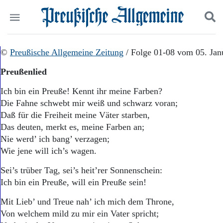
Politik
©
Preußische Allgemeine Zeitung
Suchen und finden
/ Folge 01-08 vom 05. Jan
Kultur
Preußenlied
Wirtschaft
Panorama
Ich bin ein Preuße! Kennt ihr meine Farben?
Gesellschaft
Die Fahne schwebt mir weiß und schwarz voran;
Leben
Daß für die Freiheit meine Väter starben,
Geschichte
Das deuten, merkt es, meine Farben an;
Ostpreußen
Nie werd’ ich bang’ verzagen;
Pommern
Berlin-Brandenburg
Wie jene will ich’s wagen.
Schlesien
Sei’s trüber Tag, sei’s heit’rer Sonnenschein:
Danzig und Westpreußen
Ich bin ein Preuße, will ein Preuße sein!
Bücher
Mit Lieb’ und Treue nah’ ich mich dem Throne,
Start
Wer wir sind
Von welchem mild zu mir ein Vater spricht;