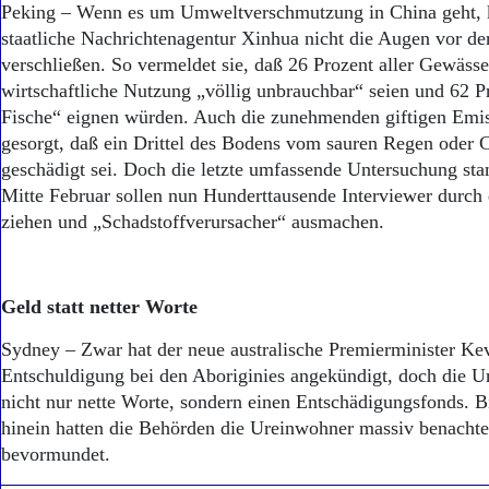
Aktuelle Ausgabe
Peking – Wenn es um Umweltverschmutzung in China geht, k
Abonnenten-Login
staatliche Nachrichtenagentur Xinhua nicht die Augen vor der
Abonnent werden
verschließen. So vermeldet sie, daß 26 Prozent aller Gewässe
Abo Prämien
wirtschaftliche Nutzung „völlig unbrauchbar“ seien und 62 Pr
Archiv
Fische“ eignen würden. Auch die zunehmenden giftigen Emis
Mediadaten
gesorgt, daß ein Drittel des Bodens vom sauren Regen oder 
Kontakt
geschädigt sei. Doch die letzte umfassende Untersuchung s
Impressum
Mitte Februar sollen nun Hunderttausende Interviewer durch
Datenschutz
ziehen und „Schadstoffverursacher“ ausmachen.
Geld statt netter Worte
Sydney – Zwar hat der neue australische Premierminister Ke
Entschuldigung bei den Aboriginies angekündigt, doch die 
nicht nur nette Worte, sondern einen Entschädigungsfonds. Bi
hinein hatten die Behörden die Ureinwohner massiv benachte
bevormundet.