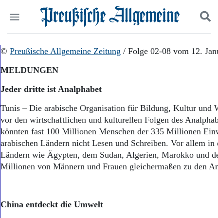
Politik
©
Preußische Allgemeine Zeitung
Suchen und finden
/ Folge 02-08 vom 12. Jan
Kultur
MELDUNGEN
Wirtschaft
Panorama
Jeder dritte ist Analphabet
Gesellschaft
Leben
Tunis – Die arabische Organisation für Bildung, Kultur und 
Geschichte
vor den wirtschaftlichen und kulturellen Folgen des Analpha
Ostpreußen
könnten fast 100 Millionen Menschen der 335 Millionen Ein
Pommern
arabischen Ländern nicht Lesen und Schreiben. Vor allem in 
Berlin-Brandenburg
Ländern wie Ägypten, dem Sudan, Algerien, Marokko und d
Schlesien
Millionen von Männern und Frauen gleichermaßen zu den An
Danzig und Westpreußen
Bücher
Start
China entdeckt die Umwelt
Wer wir sind