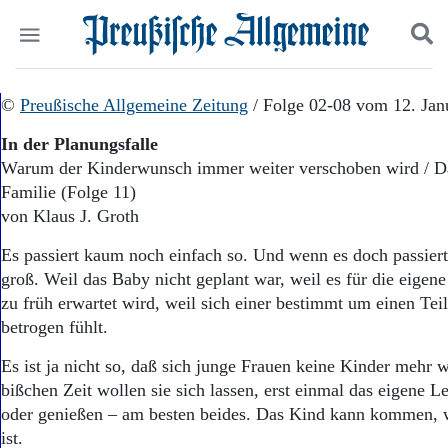
Politik
©
Preußische Allgemeine Zeitung
Suchen und finden
/ Folge 02-08 vom 12. Jan
Kultur
In der Planungsfalle
Wirtschaft
Warum der Kinderwunsch immer weiter verschoben wird / Das
Panorama
Familie (Folge 11)
Gesellschaft
Leben
von Klaus J. Groth
Geschichte
Es passiert kaum noch einfach so. Und wenn es doch passiert,
Ostpreußen
groß. Weil das Baby nicht geplant war, weil es für die eigen
Pommern
Berlin-Brandenburg
zu früh erwartet wird, weil sich einer bestimmt um einen Tei
Schlesien
betrogen fühlt.
Danzig und Westpreußen
Es ist ja nicht so, daß sich junge Frauen keine Kinder mehr 
Bücher
bißchen Zeit wollen sie sich lassen, erst einmal das eigene L
Start
oder genießen – am besten beides. Das Kind kann kommen, w
Wer wir sind
ist.