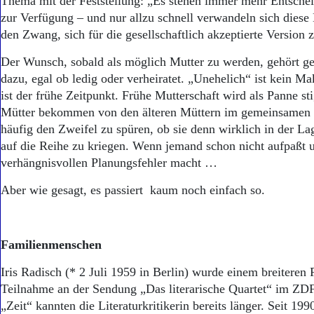
Thema mit der Feststellung: „Es stehen immer mehr Entsche
zur Verfügung – und nur allzu schnell verwandeln sich diese
den Zwang, sich für die gesellschaftlich akzeptierte Version 
Der Wunsch, sobald als möglich Mutter zu werden, gehört ges
dazu, egal ob ledig oder verheiratet. „Unehelich“ ist kein M
ist der frühe Zeitpunkt. Frühe Mutterschaft wird als Panne sti
Mütter bekommen von den älteren Müttern im gemeinsamen 
häufig den Zweifel zu spüren, ob sie denn wirklich in der La
auf die Reihe zu kriegen. Wenn jemand schon nicht aufpaßt 
verhängnisvollen Planungsfehler macht …
Aber wie gesagt, es passiert kaum noch einfach so.
Familienmenschen
Iris Radisch (* 2 Juli 1959 in Berlin) wurde einem breiteren
Teilnahme an der Sendung „Das literarische Quartet“ im ZDF
„Zeit“ kannten die Literaturkritikerin bereits länger. Seit 1990