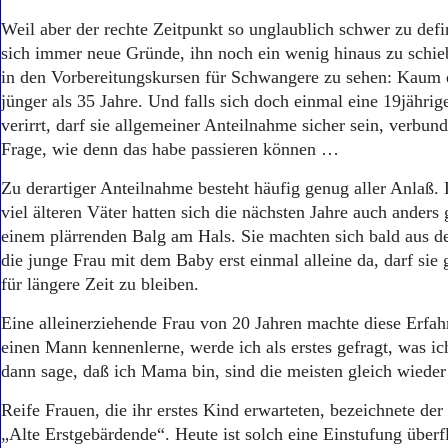
Aktuelle Ausgabe
Abonnenten-Login
Weil aber der rechte Zeitpunkt so unglaublich schwer zu defin
Abonnent werden
sich immer neue Gründe, ihn noch ein wenig hinaus zu schie
Abo Prämien
in den Vorbereitungskursen für Schwangere zu sehen: Kaum e
Archiv
jünger als 35 Jahre. Und falls sich doch einmal eine 19jährige
Mediadaten
verirrt, darf sie allgemeiner Anteilnahme sicher sein, verbun
Frage, wie denn das habe passieren können …
Kontakt
Impressum
Zu derartiger Anteilnahme besteht häufig genug aller Anlaß. 
Datenschutz
viel älteren Väter hatten sich die nächsten Jahre auch anders 
einem plärrenden Balg am Hals. Sie machten sich bald aus d
die junge Frau mit dem Baby erst einmal alleine da, darf sie 
für längere Zeit zu bleiben.
Eine alleinerziehende Frau von 20 Jahren machte diese Erfa
einen Mann kennenlerne, werde ich als erstes gefragt, was i
dann sage, daß ich Mama bin, sind die meisten gleich wiede
Reife Frauen, die ihr erstes Kind erwarteten, bezeichnete der
„Alte Erstgebärdende“. Heute ist solch eine Einstufung überf