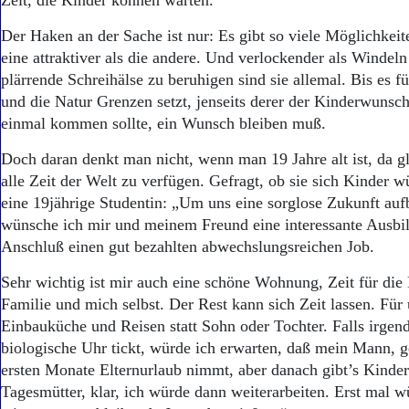
Zeit, die Kinder können warten.
Der Haken an der Sache ist nur: Es gibt so viele Möglichkei
eine attraktiver als die andere. Und verlockender als Windel
plärrende Schreihälse zu beruhigen sind sie allemal. Bis es für
und die Natur Grenzen setzt, jenseits derer der Kinderwunsc
einmal kommen sollte, ein Wunsch bleiben muß.
Doch daran denkt man nicht, wenn man 19 Jahre alt ist, da g
alle Zeit der Welt zu verfügen. Gefragt, ob sie sich Kinder 
eine 19jährige Studentin: „Um uns eine sorglose Zukunft au
wünsche ich mir und meinem Freund eine interessante Ausbi
Anschluß einen gut bezahlten abwechslungsreichen Job.
Sehr wichtig ist mir auch eine schöne Wohnung, Zeit für die
Familie und mich selbst. Der Rest kann sich Zeit lassen. Für 
Einbauküche und Reisen statt Sohn oder Tochter. Falls irge
biologische Uhr tickt, würde ich erwarten, daß mein Mann, g
ersten Monate Elternurlaub nimmt, aber danach gibt’s Kinder
Tagesmütter, klar, ich würde dann weiterarbeiten. Erst mal w