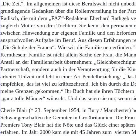
„Die Zeit“. Im allgemeinen ist diese Berufswahl nicht unbedi
grundlegende Gedanken über die Rollenverteilung in der Part
Radisch, die mit dem „FAZ“-Redakteur Eberhard Rathgeb verhe
zugleich Mutter von drei Töchtern. Sie kennt den permanent
zwischen Hinwendung zur eigenen Familie und den Erfordern
anspruchvollen Aufgabe im Beruf. Aus diesen Erfahrungen res
„Die Schule der Frauen“. Wie wir die Familie neu erfinden.“ 
Kernthesen: Familie ist nicht allein Sache der Frau, die Män
Anteil an der Familienarbeit übernehmen: „Gleichberechtigung
Partnerschaft, sondern auch in der Verantwortung für die Kin
arbeitet Teilzeit und lebt in einer Art Pendelbeziehung: „Da
empfehlen, das ist viel zu kräftezehrend. Ich bin durch die 
meine Grenzen gekommen.“ Ihr Buch hat sie ihren Töchtern 
„ganz tolle Männer“ wünscht. Und das seien sie nur, wenn sie
Cherie Blair (* 23. September 1954, in Bury / Manchester) b
Schwangerschaften die Gemüter in Großbritannien. Die Frau
Premiers Tony Blair hat die Nöte und das Glück einer späte
erfahren. Im Jahr 2000 kam sie mit 45 Jahren zum vierten M