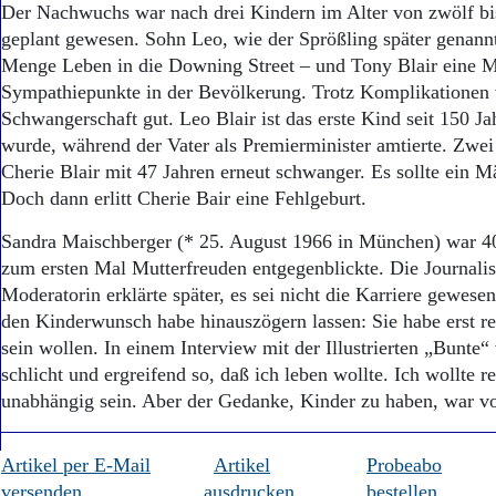
Der Nachwuchs war nach drei Kindern im Alter von zwölf bi
geplant gewesen. Sohn Leo, wie der Sprößling später genannt
Menge Leben in die Downing Street – und Tony Blair eine 
Sympathiepunkte in der Bevölkerung. Trotz Komplikationen v
Schwangerschaft gut. Leo Blair ist das erste Kind seit 150 J
wurde, während der Vater als Premierminister amtierte. Zwei
Cherie Blair mit 47 Jahren erneut schwanger. Es sollte ein 
Doch dann erlitt Cherie Bair eine Fehlgeburt.
Sandra Maischberger (* 25. August 1966 in München) war 40 J
zum ersten Mal Mutterfreuden entgegenblickte. Die Journali
Moderatorin erklärte später, es sei nicht die Karriere gewesen
den Kinderwunsch habe hinauszögern lassen: Sie habe erst r
sein wollen. In einem Interview mit der Illustrierten „Bunte“ 
schlicht und ergreifend so, daß ich leben wollte. Ich wollte re
unabhängig sein. Aber der Gedanke, Kinder zu haben, war v
Artikel per E-Mail
Artikel
Probeabo
versenden
ausdrucken
bestellen