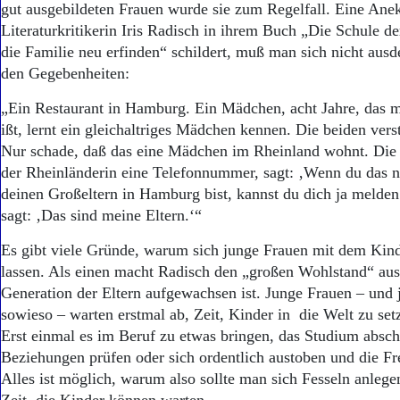
gut ausgebildeten Frauen wurde sie zum Regelfall. Eine Anek
Literaturkritikerin Iris Radisch in ihrem Buch „Die Schule d
die Familie neu erfinden“ schildert, muß man sich nicht ausde
den Gegebenheiten:
„Ein Restaurant in Hamburg. Ein Mädchen, acht Jahre, das mi
ißt, lernt ein gleichaltriges Mädchen kennen. Die beiden vers
Nur schade, daß das eine Mädchen im Rheinland wohnt. Die
der Rheinländerin eine Telefonnummer, sagt: ‚Wenn du das 
deinen Großeltern in Hamburg bist, kannst du dich ja melden
sagt: ‚Das sind meine Eltern.‘“
Es gibt viele Gründe, warum sich junge Frauen mit dem Kind
lassen. Als einen macht Radisch den „großen Wohlstand“ aus,
Generation der Eltern aufgewachsen ist. Junge Frauen – und
sowieso – warten erstmal ab, Zeit, Kinder in die Welt zu set
Erst einmal es im Beruf zu etwas bringen, das Studium absch
Beziehungen prüfen oder sich ordentlich austoben und die Fre
Alles ist möglich, warum also sollte man sich Fesseln anlege