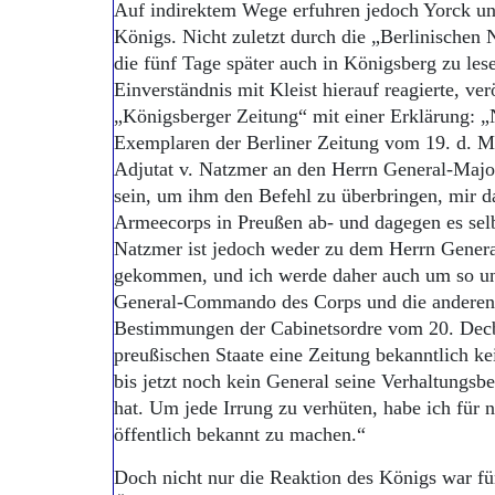
Auf indirektem Wege erfuhren jedoch Yorck un
Königs. Nicht zuletzt durch die „Berlinischen
die fünf Tage später auch in Königsberg zu le
Einverständnis mit Kleist hierauf reagierte, ver
„Königsberger Zeitung“ mit einer Erklärung: „
Exemplaren der Berliner Zeitung vom 19. d. M.
Adjutat v. Natzmer an den Herrn General-Major
sein, um ihm den Befehl zu überbringen, mir
Armeecorps in Preußen ab- und dagegen es sel
Natzmer ist jedoch weder zu dem Herrn Genera
gekommen, und ich werde daher auch um so unb
General-Commando des Corps und die anderen
Bestimmungen der Cabinetsordre vom 20. Decbr.
preußischen Staate eine Zeitung bekanntlich kein
bis jetzt noch kein General seine Verhaltungsb
hat. Um jede Irrung zu verhüten, habe ich für n
öffentlich bekannt zu machen.“
Doch nicht nur die Reaktion des Königs war f