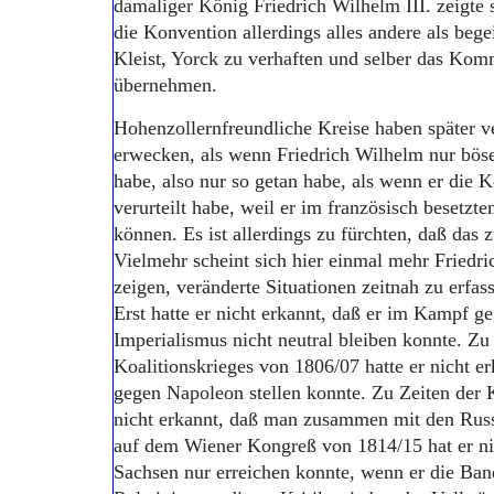
damaliger König Friedrich Wilhelm III. zeigte 
die Konvention allerdings alles andere als begei
Kleist, Yorck zu verhaften und selber das Kom
übernehmen.
Hohenzollernfreundliche Kreise haben später v
erwecken, als wenn Friedrich Wilhelm nur bös
habe, also nur so getan habe, als wenn er die
verurteilt habe, weil er im französisch besetzte
können. Es ist allerdings zu fürchten, daß das z
Vielmehr scheint sich hier einmal mehr Friedr
zeigen, veränderte Situationen zeitnah zu erfa
Erst hatte er nicht erkannt, daß er im Kampf 
Imperialismus nicht neutral bleiben konnte. Zu
Koalitionskrieges von 1806/07 hatte er nicht er
gegen Napoleon stellen konnte. Zu Zeiten der
nicht erkannt, daß man zusammen mit den Rus
auf dem Wiener Kongreß von 1814/15 hat er nic
Sachsen nur erreichen konnte, wenn er die Ban