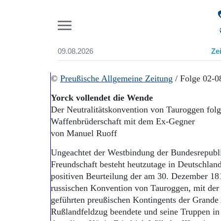
Pr
09.08.2026
Ze
Suchen und finden
Start
©
Preußische Allgemeine Zeitung
/ Folge 02-0
Wer wir sind
Yorck vollendet die Wende
Aktuelle Ausgabe
Der Neutralitätskonvention von Tauroggen fol
Abonnenten-Login
Waffenbrüderschaft mit dem Ex-Gegner
Abonnent werden
Abo Prämien
von Manuel Ruoff
Archiv
Ungeachtet der Westbindung der Bundesrepubli
Mediadaten
Freundschaft besteht heutzutage in Deutschland
positiven Beurteilung der am 30. Dezember 18
russischen Konvention von Tauroggen, mit der
geführten preußischen Kontingents der Grand
Rußlandfeldzug beendete und seine Truppen in d