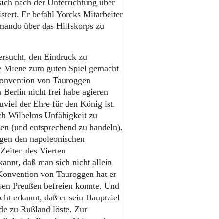
sich nach der Unterrichtung über
stert. Er befahl Yorcks Mitarbeiter
mando über das Hilfskorps zu
ersucht, den Eindruck zu
e Miene zum guten Spiel gemacht
 Konvention von Tauroggen
n Berlin nicht frei habe agieren
uviel der Ehre für den König ist.
ich Wilhelms Unfähigkeit zu
ssen (und entsprechend zu handeln).
gegen den napoleonischen
 Zeiten des Vierten
kannt, daß man sich nicht allein
 Konvention von Tauroggen hat er
sen Preußen befreien konnte. Und
ht erkannt, daß er sein Hauptziel
de zu Rußland löste. Zur