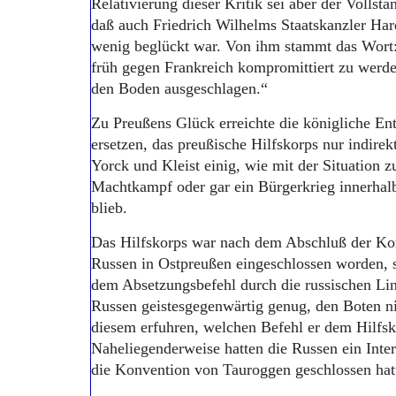
Relativierung dieser Kritik sei aber der Vollst
daß auch Friedrich Wilhelms Staatskanzler Ha
wenig beglückt war. Von ihm stammt das Wort: 
früh gegen Frankreich kompromittiert zu werd
den Boden ausgeschlagen.“
Zu Preußens Glück erreichte die königliche En
ersetzen, das preußische Hilfskorps nur indire
Yorck und Kleist einig, wie mit der Situation z
Machtkampf oder gar ein Bürgerkrieg innerhal
blieb.
Das Hilfskorps war nach dem Abschluß der Ko
Russen in Ostpreußen eingeschlossen worden, s
dem Absetzungsbefehl durch die russischen Li
Russen geistesgegenwärtig genug, den Boten ni
diesem erfuhren, welchen Befehl er dem Hilfsko
Naheliegenderweise hatten die Russen ein Inter
die Konvention von Tauroggen geschlossen hat