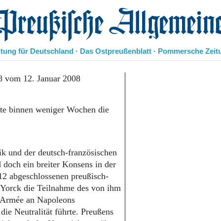
eußische Allgemeine Zeitung
itung für Deutschland · Das Ostpreußenblatt · Pommersche Zeit
Politik
8 vom 12. Januar 2008
Kultur
Wirtschaft
gte binnen weniger Wochen die
Panorama
Gesellschaft
Leben
Geschichte
k und der deutsch-französischen
Ostpreußen
 doch ein breiter Konsens in der
Pommern
Berlin-Brandenburg
12 abgeschlossenen preußisch-
Schlesien
 Yorck die Teilnahme des von ihm
Danzig und Westpreußen
e Armée an Napoleons
Bücher
ie Neutralität führte. Preußens