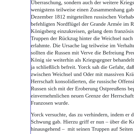
Überraschung, sondern auch der weitere Kriegs
wenigstens teilweise einen Zusammenhang gab.
Dezember 1812 mitgeteilten russischen Vorha
befehligten Nordflügel der Grande Armée im R
Königsberg einzukreisen, gelang dem französis
Truppen der Rückzug hinter die Weichsel nach 
erlahmte. Die Ursache lag teilweise im Verha
sollten die Russen mit Verve die Befreiung Pr
König sie weiterhin als Kriegsgegner behandel
ja schließlich befreit. Yorck sah die Gefahr, 
zwischen Weichsel und Oder mit massiven Kräfte
Herrschaft konsolidierten, die russische Offen
Russen sich mit der Eroberung Ostpreußens be
einvernehmlichen neuen Grenze der Herrschaft
Franzosen wurde.
Yorck versuchte, das zu verhindern, indem er d
Schwung gab. Hierzu griff er nun – über die 
hinausgehend – mit seinen Truppen auf Seiten