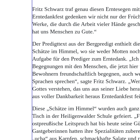
Fritz Schwarz traf genau diesen Erntesegen mi
Erntedankfest gedenken wir nicht nur der Früch
Werke, die durch die Arbeit vieler Hände gesc
hat uns Menschen zu Gute.“
Der Predigttext aus der Bergpredigt enthielt d
Schätze im Himmel, wo sie weder Motten noch 
Aufgabe für den Prediger zum Erntedank. „Ich 
Begegnungen mit den Menschen, die jetzt hier
Bewohnern freundschaftlich begegnen, auch w
Sprachen sprechen“, sagte Fritz Schwarz. „Wen
Gottes verstehen, das uns aus seiner Liebe hera
aus voller Dankbarkeit heraus Erntedankfest fe
Diese „Schätze im Himmel“ wurden auch ganz i
Tisch in der Heiligenwalder Schule gefeiert. „F
ostpreußische Leitspruch hat bis heute seine Gü
Gastgeberinnen hatten ihre Spezialitäten zubere
„ucha“ aus Karpfen, schmackhafte Salate und ra