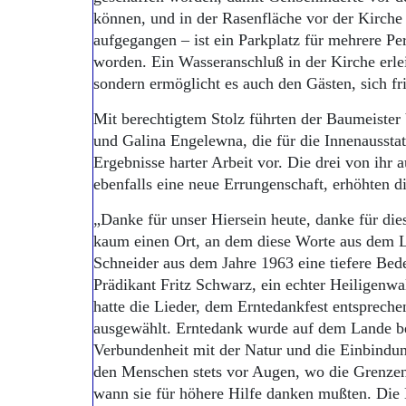
können, und in der Rasenfläche vor der Kirche 
aufgegangen – ist ein Parkplatz für mehrere Pe
worden. Ein Wasseranschluß in der Kirche erlei
sondern ermöglicht es auch den Gästen, sich f
Mit berechtigtem Stolz führten der Baumeister
und Galina Engelewna, die für die Innenausstatt
Ergebnisse harter Arbeit vor. Die drei von ihr
ebenfalls eine neue Errungenschaft, erhöhten d
„Danke für unser Hiersein heute, danke für die
kaum einen Ort, an dem diese Worte aus dem 
Schneider aus dem Jahre 1963 eine tiefere B
Prädikant Fritz Schwarz, ein echter Heiligenwal
hatte die Lieder, dem Erntedankfest entsprec
ausgewählt. Erntedank wurde auf dem Lande be
Verbundenheit mit der Natur und die Einbindun
den Menschen stets vor Augen, wo die Grenzen
wann sie für höhere Hilfe danken mußten. Die