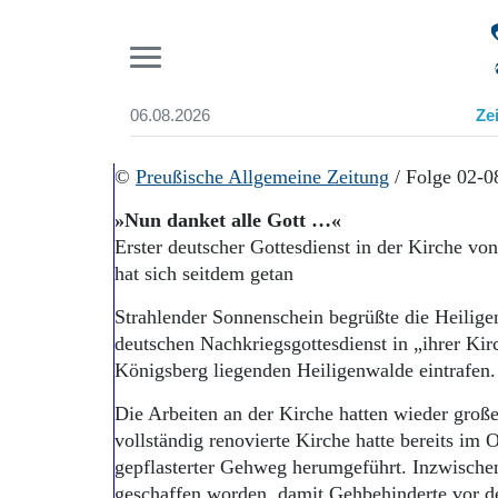
Pr
06.08.2026
Ze
Suchen und finden
Start
©
Preußische Allgemeine Zeitung
/ Folge 02-0
Wer wir sind
»Nun danket alle Gott …«
Aktuelle Ausgabe
Erster deutscher Gottesdienst in der Kirche vo
Abonnenten-Login
hat sich seitdem getan
Abonnent werden
Abo Prämien
Strahlender Sonnenschein begrüßte die Heilige
Archiv
deutschen Nachkriegsgottesdienst in „ihrer Kir
Mediadaten
Königsberg liegenden Heiligenwalde eintrafen.
Die Arbeiten an der Kirche hatten wieder groß
vollständig renovierte Kirche hatte bereits im
gepflasterter Gehweg herumgeführt. Inzwischen
geschaffen worden, damit Gehbehinderte vor 