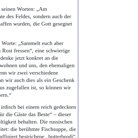
t seinen Worten: „Am
te des Feldes, sondern auch der
haffen wurden, die Gott gesegnet
ie Worte: „Sammelt euch aber
Rost fressen“, eine schwierige
denke jetzt konkret an die
 wohnen und uns, den ehemaligen
enn wir zwei verschiedene
n wir auch dies als ein Geschenk
us zugefallen ist, so können wir
iern.“
rdisch bei einem reich gedeckten
ür die Gäste das Beste“ – dieser
ltigkeit behalten. Die russischen
itet: die berühmte Fischsuppe, die
ffiniert bestrichene „butterbrodi“.