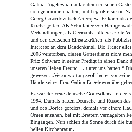
Galina Engelewna dankte den deutschen Gästen 
sich genommen hatten, und begrüßte sie im N
Georg Gawrilowitsch Artemjew. Er kann als der
Kirche gelten. Als Schulleiter von Heiligenwal
Verhandlungen, als Germanist bildete er die V
und den deutschen Einsatzkräften, als Publizist
Interesse an dem Baudenkmal. Die Trauer aller
2006 verstorben, diesen Gottesdienst nicht meh
Fritz Schwarz in seiner Predigt in einen Dank 
unseren lieben Freund … unter uns hatten.“ Di
gewesen. „Verantwortungsvoll hat er vor seine
Hände seiner Frau Galina Engelewna übergebe
Es war der erste deutsche Gottesdienst in der 
1994. Damals hatten Deutsche und Russen das 
und des Dorfes gefeiert, damals vor einem Hauf
Omen ansahen, bei mit Brettern vernagelten F
Eingängen. Nun schien die Sonne durch die bu
hellen Kirchenraum.