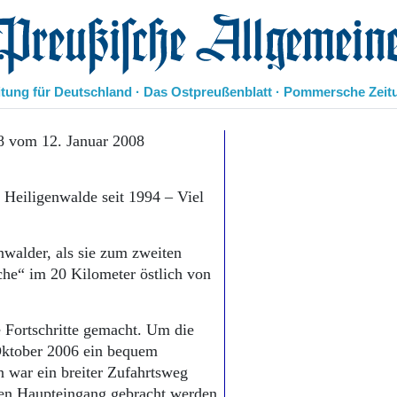
eußische Allgemeine Zeitung
itung für Deutschland · Das Ostpreußenblatt · Pommersche Zeit
Politik
8 vom 12. Januar 2008
Kultur
Wirtschaft
n Heiligenwalde seit 1994 – Viel
Panorama
Gesellschaft
Leben
nwalder, als sie zum zweiten
Geschichte
che“ im 20 Kilometer östlich von
Ostpreußen
Pommern
Berlin-Brandenburg
e Fortschritte gemacht. Um die
Schlesien
 Oktober 2006 ein bequem
Danzig und Westpreußen
 war ein breiter Zufahrtsweg
Bücher
den Haupteingang gebracht werden