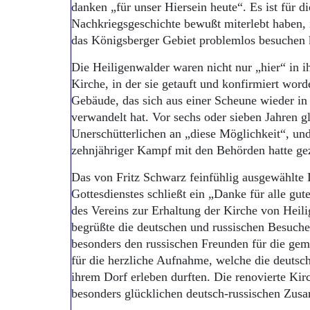
danken „für unser Hiersein heute“. Es ist für d
Nachkriegsgeschichte bewußt miterlebt haben,
das Königsberger Gebiet problemlos besuchen
Die Heiligenwalder waren nicht nur „hier“ in 
Kirche, in der sie getauft und konfirmiert wor
Gebäude, das sich aus einer Scheune wieder in 
verwandelt hat. Vor sechs oder sieben Jahren g
Unerschütterlichen an „diese Möglichkeit“, und
zehnjähriger Kampf mit den Behörden hatte gez
Das von Fritz Schwarz feinfühlig ausgewählte
Gottesdienstes schließt ein „Danke für alle gu
des Vereins zur Erhaltung der Kirche von Heil
begrüßte die deutschen und russischen Besuche
besonders den russischen Freunden für die gem
für die herzliche Aufnahme, welche die deutsch
ihrem Dorf erleben durften. Die renovierte Kirc
besonders glücklichen deutsch-russischen Zus