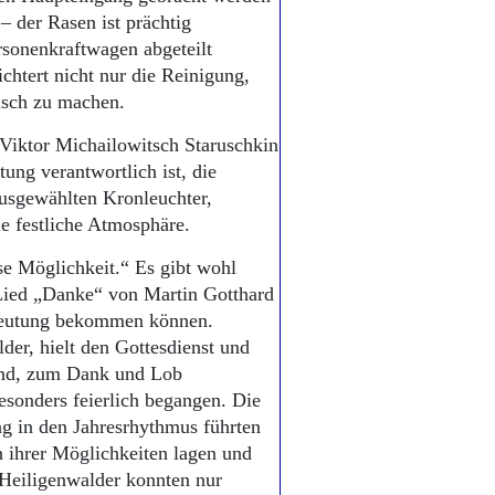
– der Rasen ist prächtig
rsonenkraftwagen abgeteilt
chtert nicht nur die Reinigung,
risch zu machen.
 Viktor Michailowitsch Staruschkin
ung verantwortlich ist, die
 ausgewählten Kronleuchter,
ie festliche Atmosphäre.
se Möglichkeit.“ Es gibt wohl
Lied „Danke“ von Martin Gotthard
edeutung bekommen können.
der, hielt den Gottesdienst und
hend, zum Dank und Lob
sonders feierlich begangen. Die
g in den Jahresrhythmus führten
 ihrer Möglichkeiten lagen und
 Heiligenwalder konnten nur