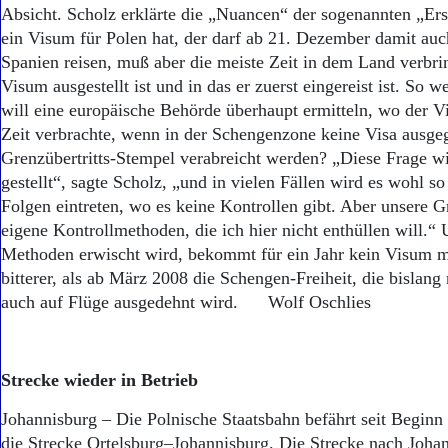
Aktuelle Ausgabe
Absicht. Scholz erklärte die „Nuancen“ der sogenannten „Ers
Abonnenten-Login
ein Visum für Polen hat, der darf ab 21. Dezember damit au
Abonnent werden
Spanien reisen, muß aber die meiste Zeit in dem Land verbrin
Abo Prämien
Visum ausgestellt ist und in das er zuerst eingereist ist. So we
Archiv
will eine europäische Behörde überhaupt ermitteln, wo der V
Mediadaten
Zeit verbrachte, wenn in der Schengenzone keine Visa ausg
Kontakt
Grenzübertritts-Stempel verabreicht werden? „Diese Frage wi
Impressum
gestellt“, sagte Scholz, „und in vielen Fällen wird es wohl so
Datenschutz
Folgen eintreten, wo es keine Kontrollen gibt. Aber unsere
eigene Kontrollmethoden, die ich hier nicht enthüllen will.“
Methoden erwischt wird, bekommt für ein Jahr kein Visum m
bitterer, als ab März 2008 die Schengen-Freiheit, die bislang 
auch auf Flüge ausgedehnt wird. Wolf Oschlies
Strecke wieder in Betrieb
Johannisburg – Die Polnische Staatsbahn befährt seit Beginn 
die Strecke Ortelsburg–Johannisburg. Die Strecke nach Johann