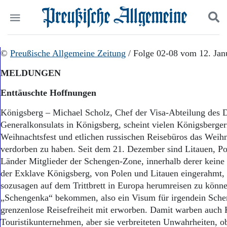
Politik
©
Preußische Allgemeine Zeitung
Suchen und finden
/ Folge 02-08 vom 12. Jan
Kultur
MELDUNGEN
Wirtschaft
Panorama
Enttäuschte Hoffnungen
Gesellschaft
Leben
Königsberg – Michael Scholz, Chef der Visa-Abteilung des 
Geschichte
Generalkonsulats in Königsberg, scheint vielen Königsberger
Ostpreußen
Weihnachtsfest und etlichen russischen Reisebüros das Weih
Pommern
verdorben zu haben. Seit dem 21. Dezember sind Litauen, Po
Berlin-Brandenburg
Länder Mitglieder der Schengen-Zone, innerhalb derer keine V
Schlesien
der Exklave Königsberg, von Polen und Litauen eingerahmt, 
Danzig und Westpreußen
sozusagen auf dem Trittbrett in Europa herumreisen zu könne
Bücher
„Schengenka“ bekommen, also ein Visum für irgendein Sche
Start
grenzenlose Reisefreiheit mit erworben. Damit warben auch
Wer wir sind
Touristikunternehmen, aber sie verbreiteten Unwahrheiten, o