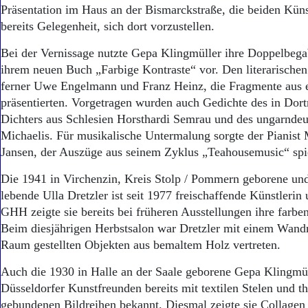
Aktuelle Ausgabe
Präsentation im Haus an der Bismarckstraße, die beiden Küns
Abonnenten-Login
bereits Gelegenheit, sich dort vorzustellen.
Abonnent werden
Abo Prämien
Bei der Vernissage nutzte Gepa Klingmüller ihre Doppelbega
Archiv
ihrem neuen Buch „Farbige Kontraste“ vor. Den literarischen 
Mediadaten
ferner Uwe Engelmann und Franz Heinz, die Fragmente aus 
präsentierten. Vorgetragen wurden auch Gedichte des in Do
Kontakt
Impressum
Dichters aus Schlesien Horsthardi Semrau und des ungarndeu
Datenschutz
Michaelis. Für musikalische Untermalung sorgte der Pianist
Jansen, der Auszüge aus seinem Zyklus „Teahousemusic“ spie
Die 1941 in Virchenzin, Kreis Stolp / Pommern geborene un
lebende Ulla Dretzler ist seit 1977 freischaffende Künstlerin 
GHH zeigte sie bereits bei früheren Ausstellungen ihre farben
Beim diesjährigen Herbstsalon war Dretzler mit einem Wandre
Raum gestellten Objekten aus bemaltem Holz vertreten.
Auch die 1930 in Halle an der Saale geborene Gepa Klingmü
Düsseldorfer Kunstfreunden bereits mit textilen Stelen und t
gebundenen Bildreihen bekannt. Diesmal zeigte sie Collagen 