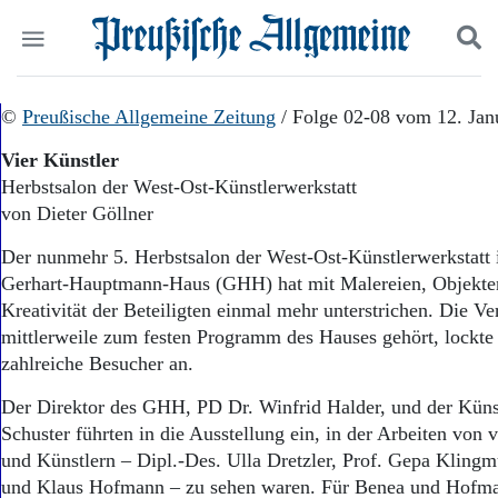
Politik
©
Preußische Allgemeine Zeitung
Suchen und finden
/ Folge 02-08 vom 12. Jan
Kultur
Vier Künstler
Wirtschaft
Herbstsalon der West-Ost-Künstlerwerkstatt
Panorama
von Dieter Göllner
Gesellschaft
Leben
Der nunmehr 5. Herbstsalon der West-Ost-Künstlerwerkstatt 
Geschichte
Gerhart-Hauptmann-Haus (GHH) hat mit Malereien, Objekte
Ostpreußen
Kreativität der Beteiligten einmal mehr unterstrichen. Die Ve
Pommern
Berlin-Brandenburg
mittlerweile zum festen Programm des Hauses gehört, lockte
Schlesien
zahlreiche Besucher an.
Danzig und Westpreußen
Der Direktor des GHH, PD Dr. Winfrid Halder, und der Küns
Bücher
Schuster führten in die Ausstellung ein, in der Arbeiten von 
Start
und Künstlern – Dipl.-Des. Ulla Dretzler, Prof. Gepa Klingm
Wer wir sind
und Klaus Hofmann – zu sehen waren. Für Benea und Hofman