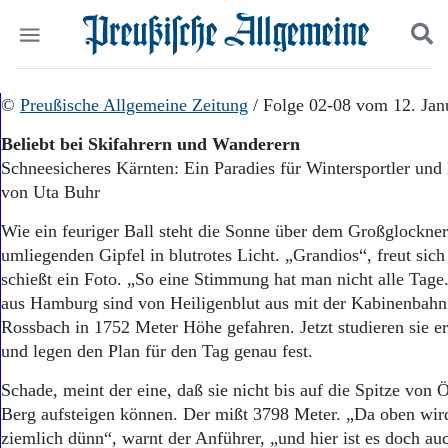
Politik
©
Preußische Allgemeine Zeitung
Suchen und finden
/ Folge 02-08 vom 12. Jan
Kultur
Beliebt bei Skifahrern und Wanderern
Wirtschaft
Schneesicheres Kärnten: Ein Paradies für Wintersportler und
Panorama
von Uta Buhr
Gesellschaft
Leben
Wie ein feuriger Ball steht die Sonne über dem Großglockner
Geschichte
umliegenden Gipfel in blutrotes Licht. „Grandios“, freut sich
Ostpreußen
schießt ein Foto. „So eine Stimmung hat man nicht alle Tage.
Pommern
Berlin-Brandenburg
aus Hamburg sind von Heiligenblut aus mit der Kabinenbahn 
Schlesien
Rossbach in 1752 Meter Höhe gefahren. Jetzt studieren sie er
Danzig und Westpreußen
und legen den Plan für den Tag genau fest.
Bücher
Schade, meint der eine, daß sie nicht bis auf die Spitze von 
Start
Berg aufsteigen können. Der mißt 3798 Meter. „Da oben wird
Wer wir sind
ziemlich dünn“, warnt der Anführer, „und hier ist es doch au