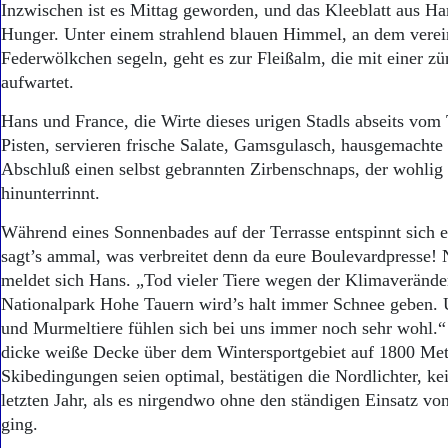
Inzwischen ist es Mittag geworden, und das Kleeblatt aus H
Hunger. Unter einem strahlend blauen Himmel, an dem verei
Federwölkchen segeln, geht es zur Fleißalm, die mit einer zü
aufwartet.
Hans und France, die Wirte dieses urigen Stadls abseits vom
Pisten, servieren frische Salate, Gamsgulasch, hausgemacht
Abschluß einen selbst gebrannten Zirbenschnaps, der wohlig
hinunterrinnt.
Während eines Sonnenbades auf der Terrasse entspinnt sich e
sagt’s ammal, was verbreitet denn da eure Boulevardpresse!
meldet sich Hans. „Tod vieler Tiere wegen der Klimaverände
Nationalpark Hohe Tauern wird’s halt immer Schnee geben.
und Murmeltiere fühlen sich bei uns immer noch sehr wohl.“ 
dicke weiße Decke über dem Wintersportgebiet auf 1800 Me
Skibedingungen seien optimal, bestätigen die Nordlichter, k
letzten Jahr, als es nirgendwo ohne den ständigen Einsatz v
ging.