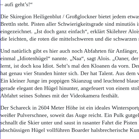
Aktuelle Ausgabe
– aufi geht’s!“
Abonnenten-Login
Abonnent werden
Die Skiregion Heiligenblut / Großglockner bietet jedem etwas
Abo Prämien
Brettln steht. Pisten aller Schwierigkeitsgrade sind minutiös 
Archiv
eingezeichnet. „Ist doch ganz einfach“, erklärt Skilehrer Aloi
Mediadaten
die leichten, die roten die mittelschweren und die schwarzen 
Kontakt
Und natürlich gibt es hier auch noch Abfahrten für Anfänger,
Impressum
einmal „Idiotenhügel“ nannte. „Naa“, sagt Alois. „Oaner, der
Datenschutz
lernt, ist doch koa Idiot. Seht’s mal den Kloanen da vorn. Der
hat genau vier Stunden hinter sich. Der hat Talent. Aus dem
Ein kleiner Junge im poppigen Skianzug und leuchtend blau
gerade elegant den Hügel hinunter, angefeuert von einem stol
Abfahrt seines Sohnes mit der Videokamera festhält.
Der Schareck in 2604 Meter Höhe ist ein ideales Wintersport
weißer Pulverschnee, soweit das Auge reicht. Ein Pulk gutg
schnallt die Skier unter und saust in rasanter Fahrt die Piste
abschüssigen Hügel vollführen Boarder halsbrecherische Kun