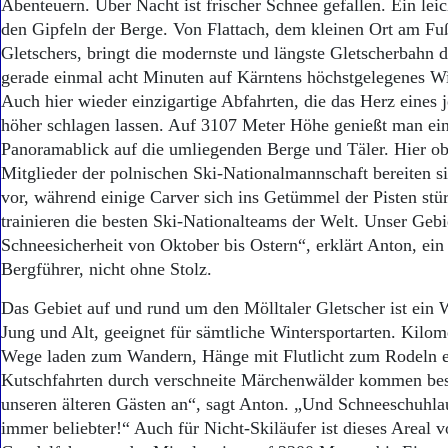
Abenteuern. Über Nacht ist frischer Schnee gefallen. Ein leic
den Gipfeln der Berge. Von Flattach, dem kleinen Ort am Fu
Gletschers, bringt die modernste und längste Gletscherbahn d
gerade einmal acht Minuten auf Kärntens höchstgelegenes Wi
Auch hier wieder einzigartige Abfahrten, die das Herz eines 
höher schlagen lassen. Auf 3107 Meter Höhe genießt man ein
Panoramablick auf die umliegenden Berge und Täler. Hier o
Mitglieder der polnischen Ski-Nationalmannschaft bereiten si
vor, während einige Carver sich ins Getümmel der Pisten stü
trainieren die besten Ski-Nationalteams der Welt. Unser Gebie
Schneesicherheit von Oktober bis Ostern“, erklärt Anton, ein 
Bergführer, nicht ohne Stolz.
Das Gebiet auf und rund um den Mölltaler Gletscher ist ein W
Jung und Alt, geeignet für sämtliche Wintersportarten. Kilo
Wege laden zum Wandern, Hänge mit Flutlicht zum Rodeln 
Kutschfahrten durch verschneite Märchenwälder kommen bes
unseren älteren Gästen an“, sagt Anton. „Und Schneeschuhla
immer beliebter!“ Auch für Nicht-Skiläufer ist dieses Areal 