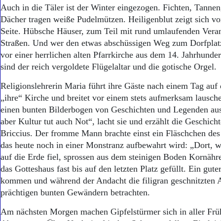
Auch in die Täler ist der Winter eingezogen. Fichten, Tanne
Dächer tragen weiße Pudelmützen. Heiligenblut zeigt sich vo
Seite. Hübsche Häuser, zum Teil mit rund umlaufenden Vera
Straßen. Und wer den etwas abschüssigen Weg zum Dorfplatz 
vor einer herrlichen alten Pfarrkirche aus dem 14. Jahrhund
sind der reich vergoldete Flügelaltar und die gotische Orgel.
Religionslehrerin Maria führt ihre Gäste nach einem Tag auf 
„ihre“ Kirche und breitet vor einem stets aufmerksam lausc
einen bunten Bilderbogen von Geschichten und Legenden aus.
aber Kultur tut auch Not“, lacht sie und erzählt die Geschic
Briccius. Der fromme Mann brachte einst ein Fläschchen des 
das heute noch in einer Monstranz aufbewahrt wird: „Dort, w
auf die Erde fiel, sprossen aus dem steinigen Boden Kornähr
das Gotteshaus fast bis auf den letzten Platz gefüllt. Ein guter
kommen und während der Andacht die filigran geschnitzten Al
prächtigen bunten Gewändern betrachten.
Am nächsten Morgen machen Gipfelstürmer sich in aller Frü