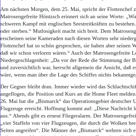
Am nächsten Morgen, dem 25. Mai, spricht der Flottenchef 
Matrosengefreite Höntzsch erinnert sich an seine Worte: „Wi
schweren Kampf mit englischen Seestreitkräften zu bestehen
oder sterben.“ Mutlosigkeit macht sich breit. Dem Matrosen
erscheinen seine Kameraden nach diesen Worten sehr nieder
Flottenchef hat so schön gesprochen, sie haben aber seinen
daß wir schon verloren wären.“ Auch der Matrosengefreite L
Niedergeschlagenheit: „Da vor der Rede die Stimmung der B
und zuversichtlich war, herrscht allgemein die Ansicht, daß 
wäre, wenn man über die Lage des Schiffes nichts bekanntge
Der Gegner bleibt dran. Immer wieder wird das Schlachtschi
angeflogen, die Position und Kurs an die Home Fleet melde
26. Mai hat die „Bismarck“ das Operationsgebiet deutscher 
Flugzeuge erreicht. Hoffnung kommt auf: „Diese Nachricht l
aus.“ Abends gibt es erneut Fliegeralarm. Der Matrosengefrei
„vier Staffeln von vier Flugzeugen, die durch die Wolken br
Seiten angreifen“. Die Männer der „Bismarck“ wehren sich er