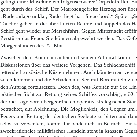
gelingt einer Maschine ein folgenschwerer Torpedotreffer. E
geht durch das Schiff. Der Matrosengefreite Herzog hört übe
„Ruderanlage unklar, Ruder liegt hart Steuerbord.“ Später „Sc
Taucher gehen in die überfluteten Räume und kuppeln das H
Schiff geht wieder auf Marschfahrt. Gegen Mitternacht eröffn
Zerstörer das Feuer. Sie können abgewehrt werden. Das Gefec
Morgenstunden des 27. Mai.
Zwischen dem Kommandanten und seinem Admiral kommt e
Diskussionen über das weitere Vorgehen. Das Schlachtschiff 
rettende französische Küste nehmen. Auch könnte man vers
zu entkommen und die Schäden auf See mit Bordmitteln zu 
den Auftrag fortzusetzen. Doch das, was Kapitän zur See L
taktischer Sicht zur Rettung seines Schiffes vorschlägt, stößt
der die Lage vom übergeordneten operativ-strategischen Sta
betrachtet, auf Ablehnung. Die Möglichkeit, den Gegner um 
Feuers und Rettung der deutschen Seeleute zu bitten und da
selbst zu versenken, kommt für beide nicht in Betracht. Ein 
zweckrationales militärisches Handeln steht in krassem Gegen