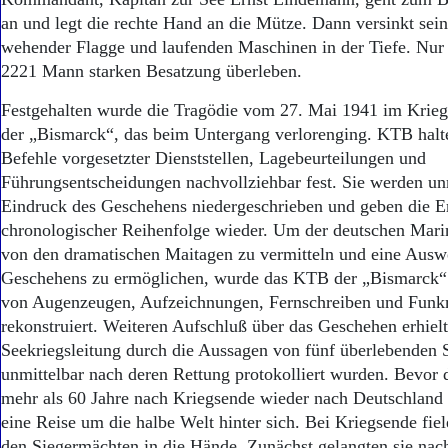
Aktuelle Ausgabe
an und legt die rechte Hand an die Mütze. Dann versinkt sein
Abonnenten-Login
Abonnent werden
wehender Flagge und laufenden Maschinen in der Tiefe. Nur
Abo Prämien
2221 Mann starken Besatzung überleben.
Archiv
Festgehalten wurde die Tragödie vom 27. Mai 1941 im Krie
Mediadaten
der „Bismarck“, das beim Untergang verlorenging. KTB hal
Kontakt
Befehle vorgesetzter Dienststellen, Lagebeurteilungen und
Impressum
Führungsentscheidungen nachvollziehbar fest. Sie werden un
Datenschutz
Eindruck des Geschehens niedergeschrieben und geben die Er
chronologischer Reihenfolge wieder. Um der deutschen Mari
von den dramatischen Maitagen zu vermitteln und eine Ausw
Geschehens zu ermöglichen, wurde das KTB der „Bismarck“
von Augenzeugen, Aufzeichnungen, Fernschreiben und Fun
rekonstruiert. Weiteren Aufschluß über das Geschehen erhielt
Seekriegsleitung durch die Aussagen von fünf überlebenden S
unmittelbar nach deren Rettung protokolliert wurden. Bevor
mehr als 60 Jahre nach Kriegsende wieder nach Deutschland g
eine Reise um die halbe Welt hinter sich. Bei Kriegsende fie
den Siegermächten in die Hände. Zunächst gelangten sie nac