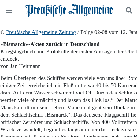
Politik
©
Preußische Allgemeine Zeitung
Suchen und finden
/ Folge 02-08 vom 12. Jan
Kultur
»Bismarck«-Akten zurück in Deutschland
Wirtschaft
Kriegstagebuch und Protokolle der ersten Aussagen der Übe
Panorama
entdeckt
Gesellschaft
Leben
von Jan Heitmann
Geschichte
Beim Überlegen des Schiffes werden viele von uns über Bor
Ostpreußen
einiger Zeit erreiche ich ein Floß mit etwa 40 bis 50 Kamer
Pommern
Berlin-Brandenburg
dran. Auf dem Wasser schwimmt viel Öl. Durch das Schluck
Schlesien
werden viele ohnmächtig und lassen das Floß los.“ Der Matro
Danzig und Westpreußen
Maus kämpft um sein Leben. Manchmal geht sein Blick zurüc
Bücher
dem Schlachtschiff „Bismarck“. Das deutsche Flaggschiff lie
britischer Zerstörer und Schlachtschiffe. Von 400 Volltreffer
Start
Wrack verwandelt, beginnt es langsam über das Heck zu sin
Wer wir sind
Kommandant, Kapitän zur See Ernst Lindemann, geht zum 