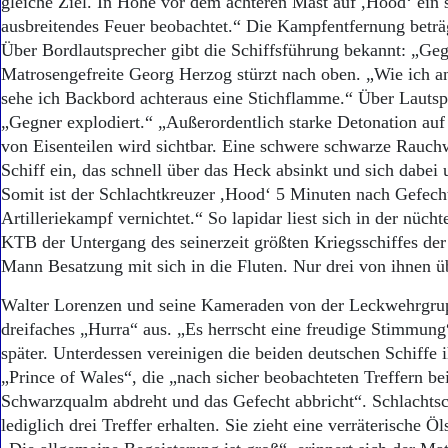
gleiche Ziel. In Höhe vor dem achteren Mast auf ,Hood‘ ein s
ausbreitendes Feuer beobachtet.“ Die Kampfentfernung beträg
Über Bordlautsprecher gibt die Schiffsführung bekannt: „Geg
Matrosengefreite Georg Herzog stürzt nach oben. „Wie ich
sehe ich Backbord achteraus eine Stichflamme.“ Über Lauts
„Gegner explodiert.“ „Außerordentlich starke Detonation au
von Eisenteilen wird sichtbar. Eine schwere schwarze Rauchw
Schiff ein, das schnell über das Heck absinkt und sich dabei
Somit ist der Schlachtkreuzer ,Hood‘ 5 Minuten nach Gefech
Artilleriekampf vernichtet.“ So lapidar liest sich in der nüch
KTB der Untergang des seinerzeit größten Kriegsschiffes der
Mann Besatzung mit sich in die Fluten. Nur drei von ihnen ü
Walter Lorenzen und seine Kameraden von der Leckwehrgrup
dreifaches „Hurra“ aus. „Es herrscht eine freudige Stimmung“
später. Unterdessen vereinigen die beiden deutschen Schiffe i
„Prince of Wales“, die „nach sicher beobachteten Treffern bei
Schwarzqualm abdreht und das Gefecht abbricht“. Schlachtsc
lediglich drei Treffer erhalten. Sie zieht eine verräterische Öl