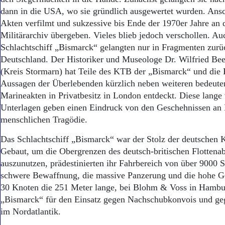
dann in die USA, wo sie gründlich ausgewertet wurden. Ans
Akten verfilmt und sukzessive bis Ende der 1970er Jahre an 
Militärarchiv übergeben. Vieles blieb jedoch verschollen. A
Schlachtschiff „Bismarck“ gelangten nur in Fragmenten zurü
Deutschland. Der Historiker und Museologe Dr. Wilfried Be
(Kreis Stormarn) hat Teile des KTB der „Bismarck“ und die P
Aussagen der Überlebenden kürzlich neben weiteren bedeute
Marineakten in Privatbesitz in London entdeckt. Diese lange
Unterlagen geben einen Eindruck von den Geschehnissen an 
menschlichen Tragödie.
Das Schlachtschiff „Bismarck“ war der Stolz der deutschen 
Gebaut, um die Obergrenzen des deutsch-britischen Flotte
auszunutzen, prädestinierten ihr Fahrbereich von über 9000 S
schwere Bewaffnung, die massive Panzerung und die hohe G
30 Knoten die 251 Meter lange, bei Blohm & Voss in Hambu
„Bismarck“ für den Einsatz gegen Nachschubkonvois und geg
im Nordatlantik.