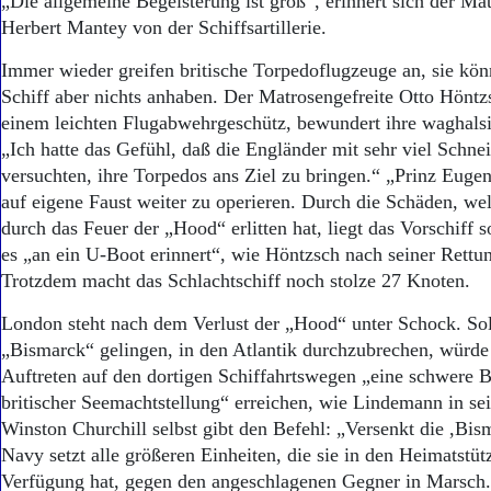
„Die allgemeine Begeisterung ist groß“, erinnert sich der Mat
Herbert Mantey von der Schiffsartillerie.
Immer wieder greifen britische Torpedoflugzeuge an, sie kö
Schiff aber nichts anhaben. Der Matrosengefreite Otto Höntzs
einem leichten Flugabwehrgeschütz, bewundert ihre waghals
„Ich hatte das Gefühl, daß die Engländer mit sehr viel Schne
versuchten, ihre Torpedos ans Ziel zu bringen.“ „Prinz Euge
auf eigene Faust weiter zu operieren. Durch die Schäden, we
durch das Feuer der „Hood“ erlitten hat, liegt das Vorschiff s
es „an ein U-Boot erinnert“, wie Höntzsch nach seiner Rettun
Trotzdem macht das Schlachtschiff noch stolze 27 Knoten.
London steht nach dem Verlust der „Hood“ unter Schock. Soll
„Bismarck“ gelingen, in den Atlantik durchzubrechen, würde s
Auftreten auf den dortigen Schiffahrtswegen „eine schwere B
britischer Seemachtstellung“ erreichen, wie Lindemann in s
Winston Churchill selbst gibt den Befehl: „Versenkt die ,Bis
Navy setzt alle größeren Einheiten, die sie in den Heimatstü
Verfügung hat, gegen den angeschlagenen Gegner in Marsch.