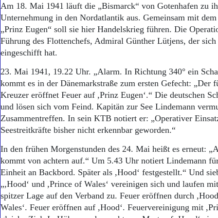
Am 18. Mai 1941 läuft die „Bismarck“ von Gotenhafen zu ihr
Unternehmung in den Nordatlantik aus. Gemeinsam mit dem
„Prinz Eugen“ soll sie hier Handelskrieg führen. Die Operatio
Führung des Flottenchefs, Admiral Günther Lütjens, der sich
eingeschifft hat.
23. Mai 1941, 19.22 Uhr. „Alarm. In Richtung 340° ein Scha
kommt es in der Dänemarkstraße zum ersten Gefecht: „Der f
Kreuzer eröffnet Feuer auf ,Prinz Eugen‘.“ Die deutschen Sch
und lösen sich vom Feind. Kapitän zur See Lindemann vermut
Zusammentreffen. In sein KTB notiert er: „Operativer Einsatz
Seestreitkräfte bisher nicht erkennbar geworden.“
In den frühen Morgenstunden des 24. Mai heißt es erneut: „
kommt von achtern auf.“ Um 5.43 Uhr notiert Lindemann fü
Einheit an Backbord. Später als ,Hood‘ festgestellt.“ Und si
„,Hood‘ und ,Prince of Wales‘ vereinigen sich und laufen mit
spitzer Lage auf den Verband zu. Feuer eröffnen durch ,Hood
Wales‘. Feuer eröffnen auf ,Hood‘. Feuervereinigung mit ,Pr