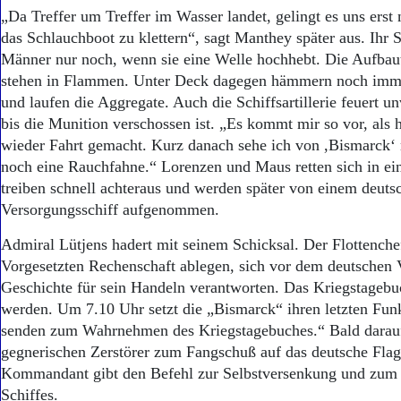
„Da Treffer um Treffer im Wasser landet, gelingt es uns erst
das Schlauchboot zu klettern“, sagt Manthey später aus. Ihr S
Männer nur noch, wenn sie eine Welle hochhebt. Die Aufbaut
stehen in Flammen. Unter Deck dagegen hämmern noch imm
und laufen die Aggregate. Auch die Schiffsartillerie feuert u
bis die Munition verschossen ist. „Es kommt mir so vor, als h
wieder Fahrt gemacht. Kurz danach sehe ich von ,Bismarck‘ 
noch eine Rauchfahne.“ Lorenzen und Maus retten sich in ein
treiben schnell achteraus und werden später von einem deuts
Versorgungsschiff aufgenommen.
Admiral Lütjens hadert mit seinem Schicksal. Der Flottenchef
Vorgesetzten Rechenschaft ablegen, sich vor dem deutschen 
Geschichte für sein Handeln verantworten. Das Kriegstagebu
werden. Um 7.10 Uhr setzt die „Bismarck“ ihren letzten Fu
senden zum Wahrnehmen des Kriegstagebuches.“ Bald darauf
gegnerischen Zerstörer zum Fangschuß auf das deutsche Flag
Kommandant gibt den Befehl zur Selbstversenkung und zum 
Schiffes.