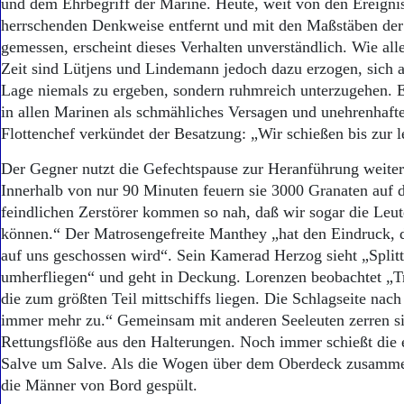
und dem Ehrbegriff der Marine. Heute, weit von den Ereigni
herrschenden Denkweise entfernt und mit den Maßstäben de
gemessen, erscheint dieses Verhalten unverständlich. Wie alle
Zeit sind Lütjens und Lindemann jedoch dazu erzogen, sich a
Lage niemals zu ergeben, sondern ruhmreich unterzugehen. Ei
in allen Marinen als schmähliches Versagen und unehrenhafte
Flottenchef verkündet der Besatzung: „Wir schießen bis zur l
Der Gegner nutzt die Gefechtspause zur Heranführung weiter
Innerhalb von nur 90 Minuten feuern sie 3000 Granaten auf 
feindlichen Zerstörer kommen so nah, daß wir sogar die Leu
können.“ Der Matrosengefreite Manthey „hat den Eindruck, d
auf uns geschossen wird“. Sein Kamerad Herzog sieht „Splitte
umherfliegen“ und geht in Deckung. Lorenzen beobachtet „Tre
die zum größten Teil mittschiffs liegen. Die Schlagseite na
immer mehr zu.“ Gemeinsam mit anderen Seeleuten zerren s
Rettungsflöße aus den Halterungen. Noch immer schießt die e
Salve um Salve. Als die Wogen über dem Oberdeck zusamm
die Männer von Bord gespült.