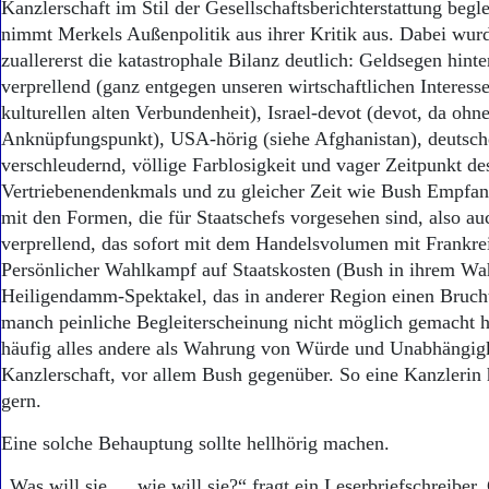
Kanzlerschaft im Stil der Gesellschaftsberichterstattung begl
nimmt Merkels Außenpolitik aus ihrer Kritik aus. Dabei wur
zuallererst die katastrophale Bilanz deutlich: Geldsegen hint
verprellend (ganz entgegen unseren wirtschaftlichen Interess
kulturellen alten Verbundenheit), Israel-devot (devot, da ohn
Anknüpfungspunkt), USA-hörig (siehe Afghanistan), deutsc
verschleudernd, völlige Farblosigkeit und vager Zeitpunkt de
Vertriebenendenkmals und zu gleicher Zeit wie Bush Empfa
mit den Formen, die für Staatschefs vorgesehen sind, also a
verprellend, das sofort mit dem Handelsvolumen mit Frankrei
Persönlicher Wahlkampf auf Staatskosten (Bush in ihrem Wah
Heiligendamm-Spektakel, das in anderer Region einen Brucht
manch peinliche Begleiterscheinung nicht möglich gemacht h
häufig alles andere als Wahrung von Würde und Unabhängigk
Kanzlerschaft, vor allem Bush gegenüber. So eine Kanzlerin 
gern.
Eine solche Behauptung sollte hellhörig machen.
„Was will sie … wie will sie?“ fragt ein Leserbriefschreiber.