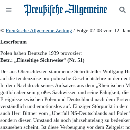
Politik
©
Preußische Allgemeine Zeitung
Suchen und finden
/ Folge 02-08 vom 12. Jan
Kultur
Leserforum
Wirtschaft
Panorama
Polen haben Deutsche 1939 provoziert
Gesellschaft
Betr.: „Einseitige Sichtweise“ (Nr. 51)
Leben
Geschichte
Der aus Oberschlesien stammende Schriftsteller Wolfgang Bi
Ostpreußen
auf die tendenziöse pro-polnische Geschichtslehre in der deut
Pommern
In dem Nachdruck seines Aufsatzes aus dem „Rheinischen Me
Berlin-Brandenburg
gottlob aber sein großes Sachwissen und seine Fähigkeit, die
Schlesien
Ereignisse zwischen Polen und Deutschland nach dem Ersten
Danzig und Westpreußen
verständlich und emotionslos auf. Einziger Störpunkt in dem A
Bücher
auch Herr Bittner vom „Überfall NS-Deutschlands auf Polen“ 
Start
sondern diesen Umstand als noch jahrzehntelang zu bedenk
Wer wir sind
anzusehen scheint. Ist diese Verbeugung vor dem Zeitgeist n