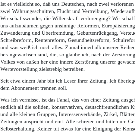
Ist es vielleicht so, daß uns Deutschen, nach zwei verlorenen 
zwei Währungsschnitten, Flucht und Vertreibung, Wiederauf
Wirtschaftswunder, die Willenskraft verlorenging? Wir schaff
uns aufzubäumen gegen unsinnige Reformen, Europäisierung,
Zuwanderung und Überfremdung, Geburtenrückgang, Verteu
Schreibreform, Rentenreform, Gesundheitsreform, Schulrefo
und was weiß ich noch alles. Zumal innerhalb unserer Reih
herangewachsen sind, die, so glaube ich, nach der Zerstörun
Volkes von außen her eine innere Zerstörung unserer gewach
Wertevorstellung zielstrebig betreiben.
Seit etwa einem Jahr bin ich Leser Ihrer Zeitung. Ich überle
dem Abonnement trennen soll.
Was ich vermisse, ist das Fanal, das von einer Zeitung ausg
endlich all die soliden, konservativen, deutschfreundlichen 
und alle kleinen Gruppen, Interessenverbände, Zirkel, Blätter
Zeitungen anspricht und eint. Alle schreien und bitten um Ge
Selbsterhaltung. Keiner tut etwas für eine Einigung der Kons