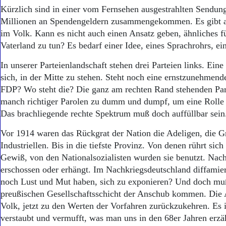
Kürzlich sind in einer vom Fernsehen ausgestrahlten Sendun
Millionen an Spendengeldern zusammengekommen. Es gibt a
im Volk. Kann es nicht auch einen Ansatz geben, ähnliches f
Vaterland zu tun? Es bedarf einer Idee, eines Sprachrohrs, ei
In unserer Parteienlandschaft stehen drei Parteien links. Eine
sich, in der Mitte zu stehen. Steht noch eine ernstzunehmende
FDP? Wo steht die? Die ganz am rechten Rand stehenden Part
manch richtiger Parolen zu dumm und dumpf, um eine Rolle 
Das brachliegende rechte Spektrum muß doch auffüllbar sein
Vor 1914 waren das Rückgrat der Nation die Adeligen, die G
Industriellen. Bis in die tiefste Provinz. Von denen rührt sich
Gewiß, von den Nationalsozialisten wurden sie benutzt. Nac
erschossen oder erhängt. Im Nachkriegsdeutschland diffamier
noch Lust und Mut haben, sich zu exponieren? Und doch muß 
preußischen Gesellschaftsschicht der Anschub kommen. Die 
Volk, jetzt zu den Werten der Vorfahren zurückzukehren. Es i
verstaubt und vermufft, was man uns in den 68er Jahren erzäh