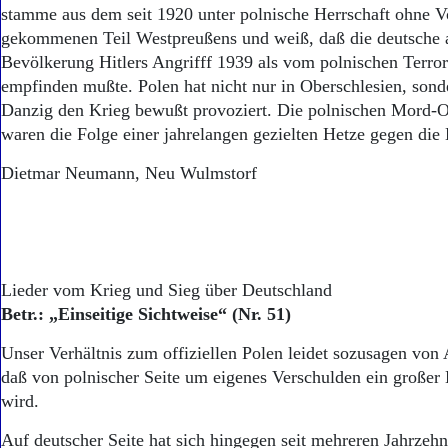
Aktuelle Ausgabe
stamme aus dem seit 1920 unter polnische Herrschaft ohne 
Abonnenten-Login
gekommenen Teil Westpreußens und weiß, daß die deutsche a
Abonnent werden
Bevölkerung Hitlers Angrifff 1939 als vom polnischen Terror
Abo Prämien
empfinden mußte. Polen hat nicht nur in Oberschlesien, son
Archiv
Danzig den Krieg bewußt provoziert. Die polnischen Mord-O
Mediadaten
waren die Folge einer jahrelangen gezielten Hetze gegen d
Kontakt
Impressum
Dietmar Neumann, Neu Wulmstorf
Datenschutz
Lieder vom Krieg und Sieg über Deutschland
Betr.: „Einseitige Sichtweise“ (Nr. 51)
Unser Verhältnis zum offiziellen Polen leidet sozusagen von
daß von polnischer Seite um eigenes Verschulden ein große
wird.
Auf deutscher Seite hat sich hingegen seit mehreren Jahrzehn