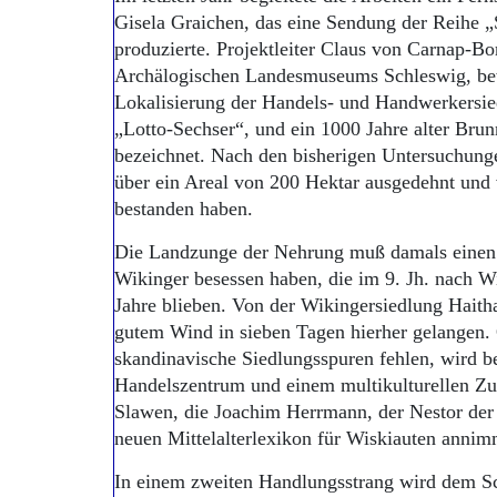
Gisela Graichen, das eine Sendung der Reihe 
produzierte. Projektleiter Claus von Carnap-Bo
Archälogischen Landesmuseums Schleswig, bew
Lokalisierung der Handels- und Handwerkersie
„Lotto-Sechser“, und ein 1000 Jahre alter Bru
bezeichnet. Nach den bisherigen Untersuchunge
über ein Areal von 200 Hektar ausgedehnt und 
bestanden haben.
Die Landzunge der Nehrung muß damals einen D
Wikinger besessen haben, die im 9. Jh. nach W
Jahre blieben. Von der Wikingersiedlung Haith
gutem Wind in sieben Tagen hierher gelangen. 
skandinavische Siedlungsspuren fehlen, wird b
Handelszentrum und einem multikulturellen Z
Slawen, die Joachim Herrmann, der Nestor de
neuen Mittelalterlexikon für Wiskiauten annimm
In einem zweiten Handlungsstrang wird dem S