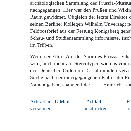
archäologischen Sammlung des Prussia-Museu
nachgegangen. Hier war den Prußen und Wiking
Raum gewidmet. Obgleich der letzte Direktor 
seinen Berliner Kollegen Wilhelm Unverzagt 
Feldpostbrief aus der Festung Königsberg gena
Schau- und Studiensammlung informierte, fisc
im Trüben.
Wenn der Film „Auf der Spur des Prussia-Schat
wird, auch nicht auf Stereotypen wie das von 
den Deutschen Orden im 13. Jahrhundert verzich
Suche nach der untergegangenen Kultur der Pru
Namen gaben, spannend dar. Heinrich La
Artikel per E-Mail
Artikel
P
versenden
ausdrucken
be