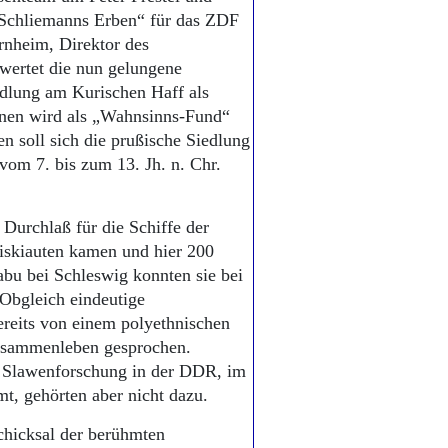
„Schliemanns Erben“ für das ZDF
rnheim, Direktor des
ertet die nun gelungene
dlung am Kurischen Haff als
nnen wird als „Wahnsinns-Fund“
n soll sich die prußische Siedlung
vom 7. bis zum 13. Jh. n. Chr.
urchlaß für die Schiffe der
iskiauten kamen und hier 200
abu bei Schleswig konnten sie bei
Obgleich eindeutige
ereits von einem polyethnischen
usammenleben gesprochen.
r Slawenforschung in der DDR, im
t, gehörten aber nicht dazu.
chicksal der berühmten