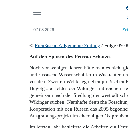
Pr
07.08.2026
Ze
Suchen und finden
Start
©
Preußische Allgemeine Zeitung
/ Folge 09-0
Wer wir sind
Auf den Spuren des Prussia-Schatzes
Aktuelle Ausgabe
Abonnenten-Login
Noch vor wenigen Jahren hätte man es nicht gl
Abonnent werden
und russische Wissenschaftler in Wiskiauten u
Abo Prämien
vor dem Zweiten Weltkrieg neben prußischen F
Archiv
Hügelgräberfeldes der Wikinger mit reichen Be
Mediadaten
gemeinsam nach der Siedlung der westbaltisch
Wikinger suchen. Namhafte deutsche Forschung
Kooperation mit den Russen das 2005 begonnen
Ausgrabungsprojekt im ehemaligen Ostpreußen
Im letzten Jahr begleitete die Arbeiten ein Fer