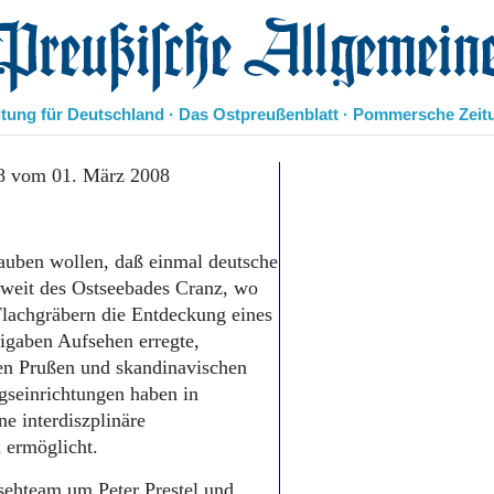
eußische Allgemeine Zeitung
itung für Deutschland · Das Ostpreußenblatt · Pommersche Zeit
Politik
8 vom 01. März 2008
Kultur
Wirtschaft
Panorama
auben wollen, daß einmal deutsche
Gesellschaft
nweit des Ostseebades Cranz, wo
Leben
lachgräbern die Entdeckung eines
Geschichte
igaben Aufsehen erregte,
Ostpreußen
en Prußen und skandinavischen
Pommern
Berlin-Brandenburg
seinrichtungen haben in
Schlesien
e interdiszplinäre
Danzig und Westpreußen
 ermöglicht.
Bücher
nsehteam um Peter Prestel und