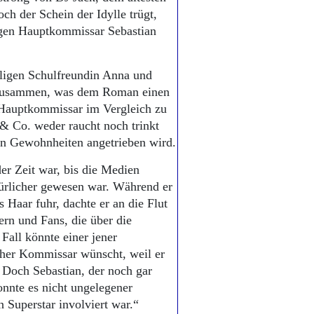
h der Schein der Idylle trügt,
ungen Hauptkommissar Sebastian
aligen Schulfreundin Anna und
G zusammen, was dem Roman einen
e Hauptkommissar im Vergleich zu
 Co. weder raucht noch trinkt
n Gewohnheiten angetrieben wird.
er Zeit war, bis die Medien
türlicher gewesen war. Während er
 Haar fuhr, dachte er an die Flut
rn und Fans, die über die
Fall könnte einer jener
cher Kommissar wünscht, weil er
. Doch Sebastian, der noch gar
onnte es nicht ungelegener
n Superstar involviert war.“