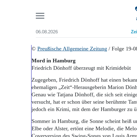
Pr
06.08.2026
Ze
Suchen und finden
Start
©
Preußische Allgemeine Zeitung
/ Folge 19-0
Wer wir sind
Mord in Hamburg
Aktuelle Ausgabe
Friedrich Dönhoff überzeugt mit Krimidebüt
Abonnenten-Login
Abonnent werden
Zugegeben, Friedrich Dönhoff hat einen beka
Abo Prämien
ehemaligen „Zeit“-Herausgeberin Marion Dönho
Archiv
Genau wie Tatjana Dönhoff, die sich seit einige
Mediadaten
versucht, hat er schon über seine berühmte Tan
jedoch ein Krimi, mit dem der Hamburger zu ü
Sommer in Hamburg, die Sonne scheint heiß un
Elbe oder Alster, ertönt eine Melodie, die Mel
Coverversion des Swing-Songs von Louis Arms