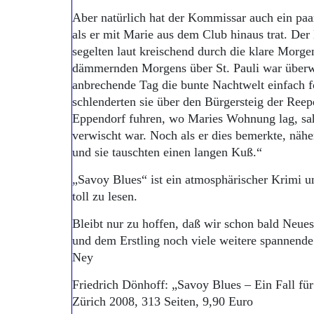
Aber natürlich hat der Kommissar auch ein paa
als er mit Marie aus dem Club hinaus trat. D
segelten laut kreischend durch die klare Morgen
dämmernden Morgens über St. Pauli war überwäl
anbrechende Tag die bunte Nachtwelt einfach f
schlenderten sie über den Bürgersteig der Reepe
Eppendorf fuhren, wo Maries Wohnung lag, sah
verwischt war. Noch als er dies bemerkte, nähe
und sie tauschten einen langen Kuß.“
„Savoy Blues“ ist ein atmosphärischer Krimi
toll zu lesen.
Bleibt nur zu hoffen, daß wir schon bald Neues
und dem Erstling noch viele weitere spann
Ney
Friedrich Dönhoff: „Savoy Blues – Ein Fall für
Zürich 2008, 313 Seiten, 9,90 Euro