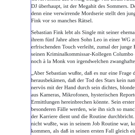
DJ überhaupt, ist der Megahit des Sommers. Doc
denn eine verwirrende Mordserie stellt den j
Fink vor so manches Rätsel.
Sebastian Fink lebt als Single mit seiner ehem
ihrem fünf Jahre alten Sohn Leo in einer W
erfrischenden Touch verleiht, zumal der jung
seinen Kriminalkommissar-Kollegen Columbo &
noch à la Monk von irgendwelchen zwanghafte
„Aber Sebastian wußte, daß es nur eine Frage d
herausbekämen, daß der Tod des Stars kein na
nervös mit der Hand durch sein dichtes, blondes
aus Kameras, Mikrofonen, hysterischen Reporte
Ermittlungen hereinbrechen könnte. Sein erster 
besonderen Fälle werden, wie ihn sich so man
der Karriere dient und die Routine durchbricht
nicht wußte, was in seinem Job Routine war, k
kommen, als daß in seinen ersten Fall gleich ei