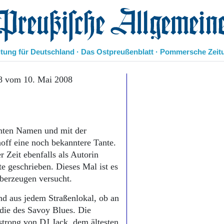
eußische Allgemeine Zeitung
itung für Deutschland · Das Ostpreußenblatt · Pommersche Zeit
Politik
8 vom 10. Mai 2008
Kultur
Wirtschaft
Panorama
Gesellschaft
nnten Namen und mit der
Leben
ff eine noch bekanntere Tante.
Geschichte
r Zeit ebenfalls als Autorin
Ostpreußen
te geschrieben. Dieses Mal ist es
Pommern
Berlin-Brandenburg
berzeugen versucht.
Schlesien
d aus jedem Straßenlokal, ob an
Danzig und Westpreußen
odie des Savoy Blues. Die
Bücher
trong von DJ Jack, dem ältesten