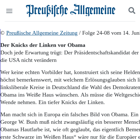
Politik
©
Preußische Allgemeine Zeitung
Suchen und finden
/ Folge 24-08 vom 14. Jun
Kultur
Der Knicks der Linken vor Obama
Wirtschaft
Doch jede Erwartung trügt: Der Präsidentschaftskandidat de
Panorama
die USA nicht verändern
Gesellschaft
Leben
Wer keine echten Vorbilder hat, konstruiert sich seine Helden
Geschichte
höchst bemerkenswert, mit welchem Erlösungsglauben sich l
Ostpreußen
linksliberale Kreise in Deutschland die Wahl des Demokrate
Pommern
Berlin-Brandenburg
Obama ins Weiße Haus wünschen. Als müsse die Weltgeschic
Schlesien
Wende nehmen. Ein tiefer Knicks der Linken.
Danzig und Westpreußen
Man macht sich in Europa ein falsches Bild von Obama. Ein
Bücher
George W. Bush muß nicht zwangsläufig ein besserer Mensch
Start
Obamas Hautfarbe ist, wie oft geglaubt, das eigentlich Beme
Wer wir sind
erste Schwarze im Weißen Haus“ wäre nur für die Europäer e