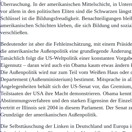
Aktuelle Ausgabe
Überraschung. In der amerikanischen Mittelschicht, in Unte
Abonnenten-Login
vor allem in den politischen Eliten sind die Schwarzen längst
Abonnent werden
Schlüssel ist die Bildungsfreudigkeit. Benachteiligungen blei
Abo Prämien
amerikanischen Schichten kleben, die sich Bildung und sozial
Archiv
verschließen.
Mediadaten
Bedeutender ist aber die Fehleinschätzung, mit einem Präsi
Kontakt
Impressum
die amerikanische Außenpolitik eine grundlegende Änderung 
Datenschutz
Tatsächlich folgt die US-Weltpolitik einer konstanten Vorgab
Eigennutz – daran wird auch ein Obama kaum etwas ändern 
Die Außenpolitik wird nur zum Teil vom Weißen Haus oder 
Departement (Außenministerium) bestimmt. Mitsprache in al
Angelegenheiten behält sich der US-Senat vor, das Gremium,
Teilstaaten der USA ihre Macht demonstrieren. Obama kennt 
Abstimmungsverfahren und den starken Eigensinn der Einzels
vertritt er Illinois seit 2004 in diesem Parlament. Der Senat z
Grundzüge der amerikanischen Außenpolitik.
Die Selbsttäuschung der Linken in Deutschland und Europa is