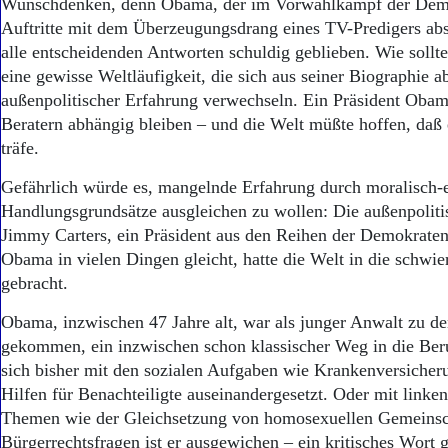
Wunschdenken, denn Obama, der im Vorwahlkampf der Dem
Auftritte mit dem Überzeugungsdrang eines TV-Predigers abso
alle entscheidenden Antworten schuldig geblieben. Wie sollt
eine gewisse Weltläufigkeit, die sich aus seiner Biographie ab
außenpolitischer Erfahrung verwechseln. Ein Präsident Oba
Beratern abhängig bleiben – und die Welt müßte hoffen, daß 
träfe.
Gefährlich würde es, mangelnde Erfahrung durch moralisch-
Handlungsgrundsätze ausgleichen zu wollen: Die außenpoliti
Jimmy Carters, ein Präsident aus den Reihen der Demokrate
Obama in vielen Dingen gleicht, hatte die Welt in die schwie
gebracht.
Obama, inzwischen 47 Jahre alt, war als junger Anwalt zu 
gekommen, ein inzwischen schon klassischer Weg in die Beruf
sich bisher mit den sozialen Aufgaben wie Krankenversicher
Hilfen für Benachteiligte auseinandergesetzt. Oder mit linke
Themen wie der Gleichsetzung von homosexuellen Gemeinsc
Bürgerrechtsfragen ist er ausgewichen – ein kritisches Wort 