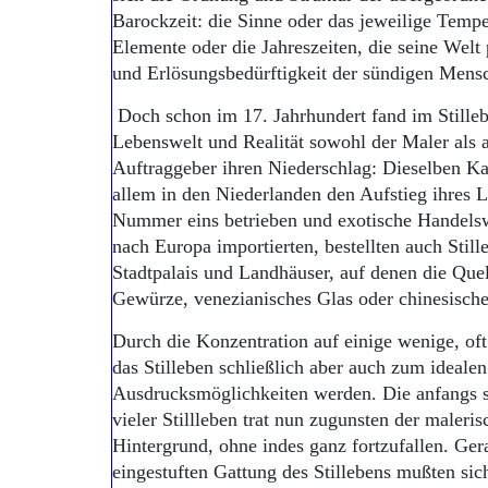
Barockzeit: die Sinne oder das jeweilige Tem
Elemente oder die Jahreszeiten, die seine Welt 
und Erlösungsbedürftigkeit der sündigen Mensc
Doch schon im 17. Jahrhundert fand im Stilleb
Lebenswelt und Realität sowohl der Maler als
Auftraggeber ihren Niederschlag: Dieselben Ka
allem in den Niederlanden den Aufstieg ihres
Nummer eins betrieben und exotische Handelsw
nach Europa importierten, bestellten auch Still
Stadtpalais und Landhäuser, auf denen die Que
Gewürze, venezianisches Glas oder chinesische
Durch die Konzentration auf einige wenige, oft
das Stilleben schließlich aber auch zum idealen
Ausdrucksmöglichkeiten werden. Die anfangs s
vieler Stillleben trat nun zugunsten der maleri
Hintergrund, ohne indes ganz fortzufallen. Gera
eingestuften Gattung des Stillebens mußten sic