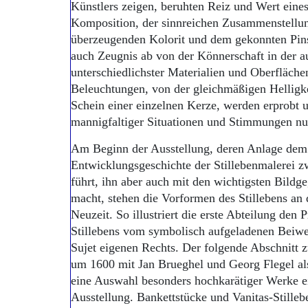
Künstlers zeigen, beruhten Reiz und Wert eine
Komposition, der sinnreichen Zusammenstellu
überzeugenden Kolorit und dem gekonnten Pins
auch Zeugnis ab von der Könnerschaft in der 
unterschiedlichster Materialien und Oberfläche
Beleuchtungen, von der gleichmäßigen Helligk
Schein einer einzelnen Kerze, werden erprobt u
mannigfaltiger Situationen und Stimmungen nu
Am Beginn der Ausstellung, deren Anlage dem
Entwicklungsgeschichte der Stillebenmalerei 
führt, ihn aber auch mit den wichtigsten Bildg
macht, stehen die Vorformen des Stillebens an
Neuzeit. So illustriert die erste Abteilung den
Stillebens vom symbolisch aufgeladenen Beiwe
Sujet eigenen Rechts. Der folgende Abschnitt 
um 1600 mit Jan Brueghel und Georg Flegel als
eine Auswahl besonders hochkarätiger Werke e
Ausstellung. Bankettstücke und Vanitas-Stille