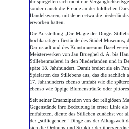
ihr spiegelten sich nicht nur Vergänglichkeitsg
sondern auch die Freude an der bildlichen Dars
Handelswaren, mit denen etwa die niederländi
erworben hatten.
Die Ausstellung „Die Magie der Dinge. Stille
hochkarätigen Bestände des Städel Museums,
Darmstadt und des Kunstmuseums Basel vereint
Meisterwerken von Jan Brueghel d. Ä. bis Han
Stillebenmalerei in den Niederlanden und in De
späte 18. Jahrhundert. Damit breitet sie ein P
Spielarten des Stillebens aus, das die sachlich
17. Jahrhunderts ebenso umfaßt wie die spätere
ebenso wie üppige Blumensträuße oder pittoresk
Seit seiner Emanzipation von der religiösen Mal
Gegenstände ihre Bedeutung in erster Linie als
entfalteten, diente das Stilleben zunächst vor
der „stilliegenden“ Dinge aus der Alltagswelt d
sich die Ordnung und Struktur der übergeordne