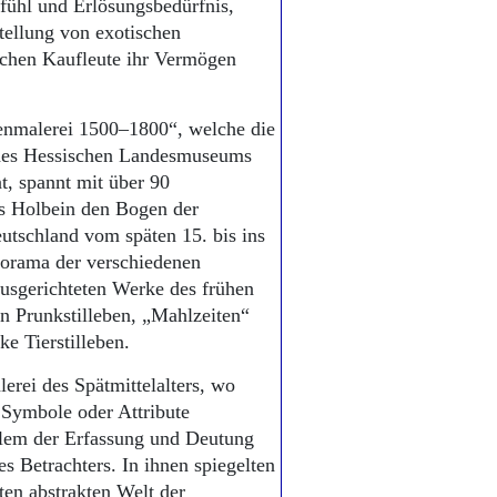
efühl und Erlösungsbedürfnis,
tellung von exotischen
schen Kaufleute ihr Vermögen
benmalerei 1500–1800“, welche die
 des Hessischen Landesmuseums
, spannt mit über 90
s Holbein den Bogen der
utschland vom späten 15. bis ins
anorama der verschiedenen
 ausgerichteten Werke des frühen
n Prunkstilleben, „Mahlzeiten“
e Tierstilleben.
erei des Spätmittelalters, wo
 Symbole oder Attribute
 allem der Erfassung und Deutung
es Betrachters. In ihnen spiegelten
ten abstrakten Welt der