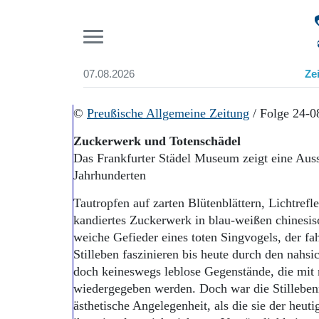
Pr
07.08.2026
Ze
Suchen und finden
Start
©
Preußische Allgemeine Zeitung
/ Folge 24-0
Wer wir sind
Zuckerwerk und Totenschädel
Aktuelle Ausgabe
Das Frankfurter Städel Museum zeigt eine Ausst
Abonnenten-Login
Jahrhunderten
Abonnent werden
Abo Prämien
Tautropfen auf zarten Blütenblättern, Lichtrefl
Archiv
kandiertes Zuckerwerk in blau-weißen chinesis
Mediadaten
weiche Gefieder eines toten Singvogels, der fa
Stilleben faszinieren bis heute durch den nahsi
doch keineswegs leblose Gegenstände, die mit 
wiedergegeben werden. Doch war die Stillebenma
ästhetische Angelegenheit, als die sie der heut