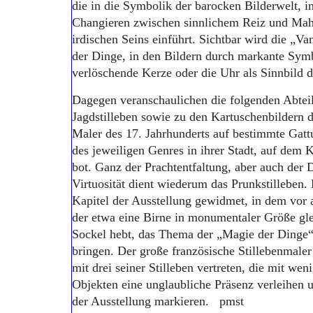
die in die Symbolik der barocken Bilderwelt, i
Changieren zwischen sinnlichem Reiz und Mahn
irdischen Seins einführt. Sichtbar wird die „Van
der Dinge, in den Bildern durch markante Symb
verlöschende Kerze oder die Uhr als Sinnbild d
Dagegen veranschaulichen die folgenden Abtei
Jagdstilleben sowie zu den Kartuschenbildern d
Maler des 17. Jahrhunderts auf bestimmte Gatt
des jeweiligen Genres in ihrer Stadt, auf dem K
bot. Ganz der Prachtentfaltung, aber auch der 
Virtuosität dient wiederum das Prunkstilleben. 
Kapitel der Ausstellung gewidmet, in dem vor 
der etwa eine Birne in monumentaler Größe gl
Sockel hebt, das Thema der „Magie der Dinge“
bringen. Der große französische Stillebenmaler
mit drei seiner Stilleben vertreten, die mit we
Objekten eine unglaubliche Präsenz verleihen 
der Ausstellung markieren. pmst