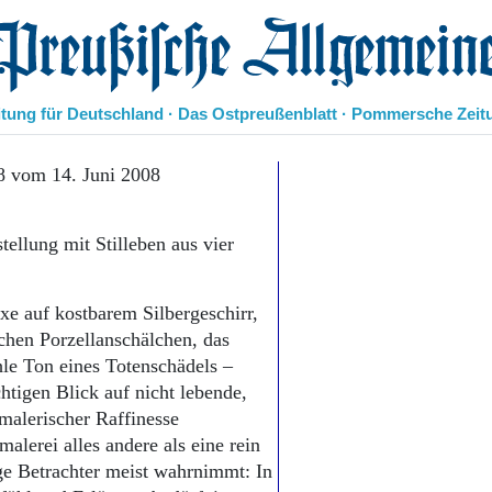
eußische Allgemeine Zeitung
itung für Deutschland · Das Ostpreußenblatt · Pommersche Zeit
Politik
8 vom 14. Juni 2008
Kultur
Wirtschaft
ellung mit Stilleben aus vier
Panorama
Gesellschaft
Leben
exe auf kostbarem Silbergeschirr,
Geschichte
chen Porzellanschälchen, das
Ostpreußen
hle Ton eines Totenschädels –
Pommern
Berlin-Brandenburg
chtigen Blick auf nicht lebende,
Schlesien
malerischer Raffinesse
Danzig und Westpreußen
lerei alles andere als eine rein
Bücher
ige Betrachter meist wahrnimmt: In