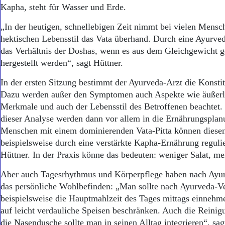
Aktuelle Ausgabe
Kapha, steht für Wasser und Erde.
Abonnenten-Login
Abonnent werden
„In der heutigen, schnellebigen Zeit nimmt bei vielen Mensc
Abo Prämien
hektischen Lebensstil das Vata überhand. Durch eine Ayurve
Archiv
das Verhältnis der Doshas, wenn es aus dem Gleichgewicht ge
Mediadaten
hergestellt werden“, sagt Hüttner.
Kontakt
In der ersten Sitzung bestimmt der Ayurveda-Arzt die Konstit
Impressum
Dazu werden außer den Symptomen auch Aspekte wie äußerl
Datenschutz
Merkmale und auch der Lebensstil des Betroffenen beachtet.
dieser Analyse werden dann vor allem in die Ernährungsplan
Menschen mit einem dominierenden Vata-Pitta können diese
beispielsweise durch eine verstärkte Kapha-Ernährung regulier
Hüttner. In der Praxis könne das bedeuten: weniger Salat, m
Aber auch Tagesrhythmus und Körperpflege haben nach Ayur
das persönliche Wohlbefinden: „Man sollte nach Ayurveda-Ve
beispielsweise die Hauptmahlzeit des Tages mittags einnehm
auf leicht verdauliche Speisen beschränken. Auch die Reini
die Nasendusche sollte man in seinen Alltag integrieren“, sagt