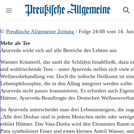
Politik
©
Preußische Allgemeine Zeitung
Suchen und finden
/ Folge 24-08 vom 14. Jun
Kultur
Mehr als Tee
Wirtschaft
Ayurveda wirkt sich auf alle Bereiche des Lebens aus
Panorama
Gesellschaft
Warmes Kräuteröl, das sanft die Schläfen hinabfließt, dazu 
Leben
und wohlriechende Tees – unter Ayurveda stellen sich viele e
Geschichte
Wellnessbehandlung vor. Doch die indische Heilkunst ist ei
Ostpreußen
Lebensphilosophie, die in den Alltag integriert werden sollt
Pommern
Berlin-Brandenburg
Ayurveda nicht passiv konsumieren. Es erfordert auch Eigenini
Schlesien
Hüttner, Ayurveda-Beauftragte des Deutschen Wellnessverba
Danzig und Westpreußen
Im Ayurveda unterscheidet man drei Lebensenergien, die so
Bücher
„Alle drei Doshas sind in jedem Menschen mehr oder weniger
Start
erklärt Hüttner. Das Vata-Dosha wird den Elementen Raum u
Wer wir sind
Pitta symbolisiert Feuer und einen kleinen Anteil Wasser, und