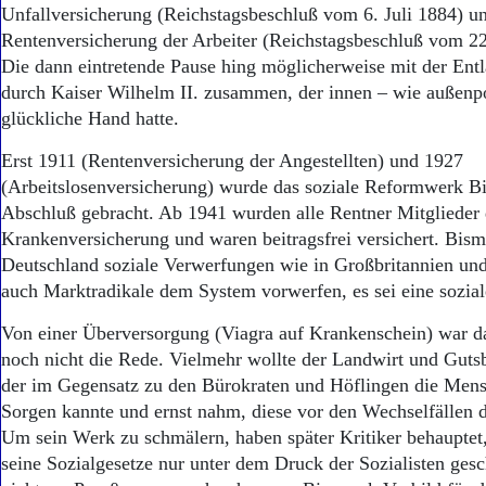
Unfallversicherung (Reichstagsbeschluß vom 6. Juli 1884) u
Rentenversicherung der Arbeiter (Reichstagsbeschluß vom 22
Die dann eintretende Pause hing möglicherweise mit der Ent
durch Kaiser Wilhelm II. zusammen, der innen – wie außenpo
glückliche Hand hatte.
Erst 1911 (Rentenversicherung der Angestellten) und 1927
(Arbeitslosenversicherung) wurde das soziale Reformwerk B
Abschluß gebracht. Ab 1941 wurden alle Rentner Mitglieder 
Krankenversicherung und waren beitragsfrei versichert. Bis
Deutschland soziale Verwerfungen wie in Großbritannien u
auch Marktradikale dem System vorwerfen, es sei eine sozia
Von einer Überversorgung (Viagra auf Krankenschein) war da
noch nicht die Rede. Vielmehr wollte der Landwirt und Guts
der im Gegensatz zu den Bürokraten und Höflingen die Mens
Sorgen kannte und ernst nahm, diese vor den Wechselfällen 
Um sein Werk zu schmälern, haben später Kritiker behauptet
seine Sozialgesetze nur unter dem Druck der Sozialisten gesc