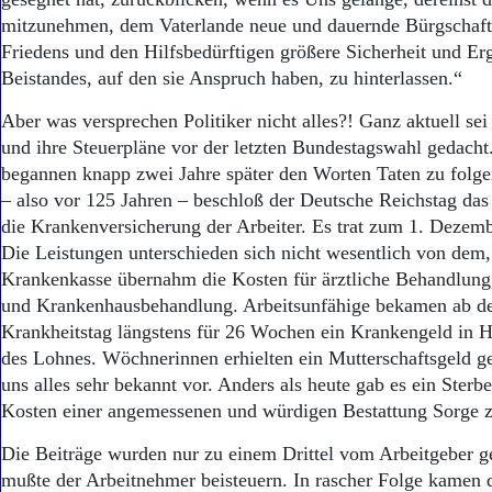
Aktuelle Ausgabe
mitzunehmen, dem Vaterlande neue und dauernde Bürgschafte
Abonnenten-Login
Abonnent werden
Friedens und den Hilfsbedürftigen größere Sicherheit und Erg
Abo Prämien
Beistandes, auf den sie Anspruch haben, zu hinterlassen.“
Archiv
Aber was versprechen Politiker nicht alles?! Ganz aktuell se
Mediadaten
und ihre Steuerpläne vor der letzten Bundestagswahl gedach
Kontakt
begannen knapp zwei Jahre später den Worten Taten zu folg
Impressum
– also vor 125 Jahren – beschloß der Deutsche Reichstag das
Datenschutz
die Krankenversicherung der Arbeiter. Es trat zum 1. Dezemb
Die Leistungen unterschieden sich nicht wesentlich von dem, 
Krankenkasse übernahm die Kosten für ärztliche Behandlung,
und Krankenhausbehandlung. Arbeitsunfähige bekamen ab de
Krankheitstag längstens für 26 Wochen ein Krankengeld in 
des Lohnes. Wöchnerinnen erhielten ein Mutterschaftsgeld 
uns alles sehr bekannt vor. Anders als heute gab es ein Sterb
Kosten einer angemessenen und würdigen Bestattung Sorge z
Die Beiträge wurden nur zu einem Drittel vom Arbeitgeber g
mußte der Arbeitnehmer beisteuern. In rascher Folge kamen 