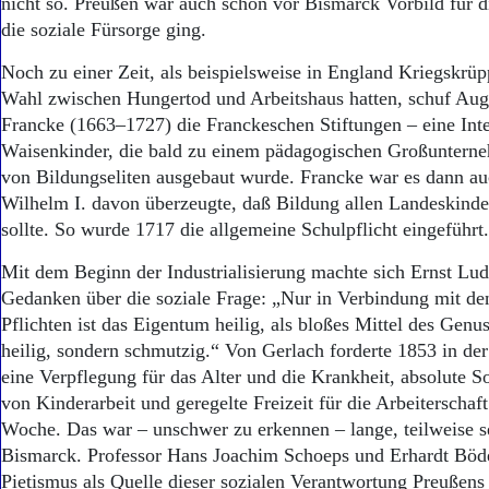
nicht so. Preußen war auch schon vor Bismarck Vorbild für 
die soziale Fürsorge ging.
Noch zu einer Zeit, als beispielsweise in England Kriegskrü
Wahl zwischen Hungertod und Arbeitshaus hatten, schuf Au
Francke (1663–1727) die Franckeschen Stiftungen – eine Inte
Waisenkinder, die bald zu einem pädagogischen Großuntern
von Bildungseliten ausgebaut wurde. Francke war es dann auc
Wilhelm I. davon überzeugte, daß Bildung allen Landeskinde
sollte. So wurde 1717 die allgemeine Schulpflicht eingeführt.
Mit dem Beginn der Industrialisierung machte sich Ernst Lu
Gedanken über die soziale Frage: „Nur in Verbindung mit de
Pflichten ist das Eigentum heilig, als bloßes Mittel des Genuss
heilig, sondern schmutzig.“ Von Gerlach forderte 1853 in de
eine Verpflegung für das Alter und die Krankheit, absolute S
von Kinderarbeit und geregelte Freizeit für die Arbeiterschaf
Woche. Das war – unschwer zu erkennen – lange, teilweise s
Bismarck. Professor Hans Joachim Schoeps und Erhardt Böd
Pietismus als Quelle dieser sozialen Verantwortung Preußens