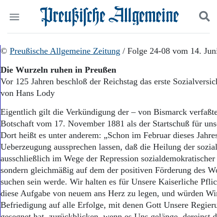
Politik
©
Preußische Allgemeine Zeitung
Suchen und finden
/ Folge 24-08 vom 14. Jun
Kultur
Die Wurzeln ruhen in Preußen
Wirtschaft
Vor 125 Jahren beschloß der Reichstag das erste Sozialversi
Panorama
von Hans Lody
Gesellschaft
Leben
Eigentlich gilt die Verkündigung der – von Bismarck verfaßte
Geschichte
Botschaft vom 17. November 1881 als der Startschuß für unse
Ostpreußen
Dort heißt es unter anderem: „Schon im Februar dieses Jahr
Pommern
Berlin-Brandenburg
Ueberzeugung aussprechen lassen, daß die Heilung der sozia
Schlesien
ausschließlich im Wege der Repression sozialdemokratischer
Danzig und Westpreußen
sondern gleichmäßig auf dem der positiven Förderung des Wo
Bücher
suchen sein werde. Wir halten es für Unsere Kaiserliche Pfli
diese Aufgabe von neuem ans Herz zu legen, und würden Wir
Start
Befriedigung auf alle Erfolge, mit denen Gott Unsere Regieru
Wer wir sind
gesegnet hat, zurückblicken, wenn es Uns gelänge, dereinst 