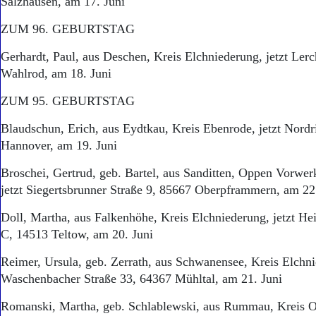
Salzhausen, am 17. Juni
Aktuelle Ausgabe
Abonnenten-Login
ZUM 96. GEBURTSTAG
Abonnent werden
Abo Prämien
Gerhardt, Paul, aus Deschen, Kreis Elchniederung, jetzt Le
Archiv
Wahlrod, am 18. Juni
Mediadaten
ZUM 95. GEBURTSTAG
Kontakt
Impressum
Blaudschun, Erich, aus Eydtkau, Kreis Ebenrode, jetzt Nord
Datenschutz
Hannover, am 19. Juni
Broschei, Gertrud, geb. Bartel, aus Sanditten, Oppen Vorwer
jetzt Siegertsbrunner Straße 9, 85667 Oberpframmern, am 22
Doll, Martha, aus Falkenhöhe, Kreis Elchniederung, jetzt He
C, 14513 Teltow, am 20. Juni
Reimer, Ursula, geb. Zerrath, aus Schwanensee, Kreis Elchni
Waschenbacher Straße 33, 64367 Mühltal, am 21. Juni
Romanski, Martha, geb. Schlablewski, aus Rummau, Kreis Ort