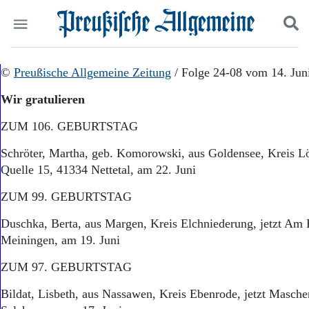
Politik
©
Preußische Allgemeine Zeitung
Suchen und finden
/ Folge 24-08 vom 14. Jun
Kultur
Wir gratulieren
Wirtschaft
Panorama
ZUM 106. GEBURTSTAG
Gesellschaft
Leben
Schröter, Martha, geb. Komorowski, aus Goldensee, Kreis Lö
Geschichte
Quelle 15, 41334 Nettetal, am 22. Juni
Ostpreußen
Pommern
ZUM 99. GEBURTSTAG
Berlin-Brandenburg
Duschka, Berta, aus Margen, Kreis Elchniederung, jetzt Am
Schlesien
Danzig und Westpreußen
Meiningen, am 19. Juni
Bücher
ZUM 97. GEBURTSTAG
Start
Bildat, Lisbeth, aus Nassawen, Kreis Ebenrode, jetzt Masche
Wer wir sind