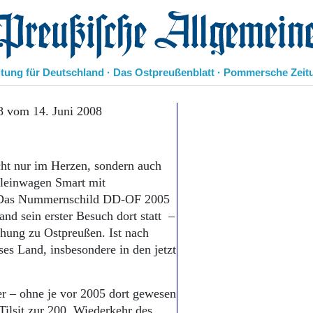
eußische Allgemeine Zeitung
itung für Deutschland · Das Ostpreußenblatt · Pommersche Zeit
Politik
8 vom 14. Juni 2008
Kultur
Wirtschaft
Panorama
cht nur im Herzen, sondern auch
Gesellschaft
Kleinwagen Smart mit
Leben
n. Das Nummernschild DD-OF 2005
Geschichte
and sein erster Besuch dort statt –
Ostpreußen
ehung zu Ostpreußen. Ist nach
Pommern
Berlin-Brandenburg
ses Land, insbesondere in den jetzt
Schlesien
Danzig und Westpreußen
r – ohne je vor 2005 dort gewesen
Bücher
Tilsit zur 200. Wiederkehr des