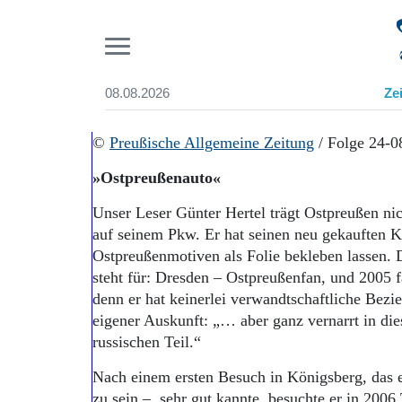
Pr
08.08.2026
Ze
Suchen und finden
Start
©
Preußische Allgemeine Zeitung
/ Folge 24-0
Wer wir sind
»Ostpreußenauto«
Aktuelle Ausgabe
Abonnenten-Login
Unser Leser Günter Hertel trägt Ostpreußen ni
Abonnent werden
auf seinem Pkw. Er hat seinen neu gekauften 
Abo Prämien
Ostpreußenmotiven als Folie bekleben lasse
Archiv
steht für: Dresden – Ostpreußenfan, und 2005 f
Mediadaten
denn er hat keinerlei verwandtschaftliche Bezi
eigener Auskunft: „… aber ganz vernarrt in die
russischen Teil.“
Nach einem ersten Besuch in Königsberg, das e
zu sein – sehr gut kannte, besuchte er in 2006 