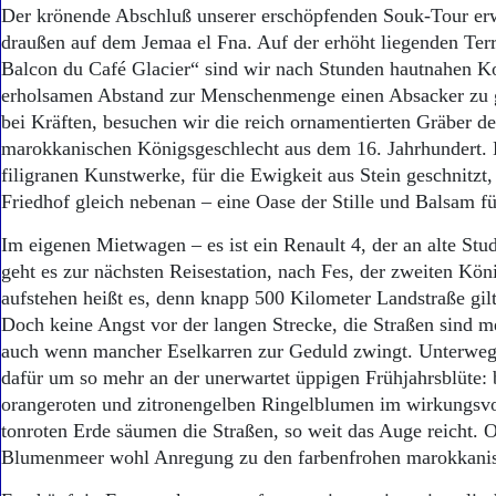
Aktuelle Ausgabe
Der krönende Abschluß unserer erschöpfenden Souk-Tour erw
Abonnenten-Login
draußen auf dem Jemaa el Fna. Auf der erhöht liegenden Ter
Abonnent werden
Balcon du Café Glacier“ sind wir nach Stunden hautnahen Ko
Abo Prämien
erholsamen Abstand zur Menschenmenge einen Absacker zu 
Archiv
bei Kräften, besuchen wir die reich ornamentierten Gräber de
Mediadaten
marokkanischen Königsgeschlecht aus dem 16. Jahrhundert.
Kontakt
filigranen Kunstwerke, für die Ewigkeit aus Stein geschnitzt,
Impressum
Friedhof gleich nebenan – eine Oase der Stille und Balsam fü
Datenschutz
Im eigenen Mietwagen – es ist ein Renault 4, der an alte Stud
geht es zur nächsten Reisestation, nach Fes, der zweiten Kön
aufstehen heißt es, denn knapp 500 Kilometer Landstraße gil
Doch keine Angst vor der langen Strecke, die Straßen sind me
auch wenn mancher Eselkarren zur Geduld zwingt. Unterwegs
dafür um so mehr an der unerwartet üppigen Frühjahrsblüte:
orangeroten und zitronengelben Ringelblumen im wirkungsvo
tonroten Erde säumen die Straßen, so weit das Auge reicht. 
Blumenmeer wohl Anregung zu den farbenfrohen marokkani