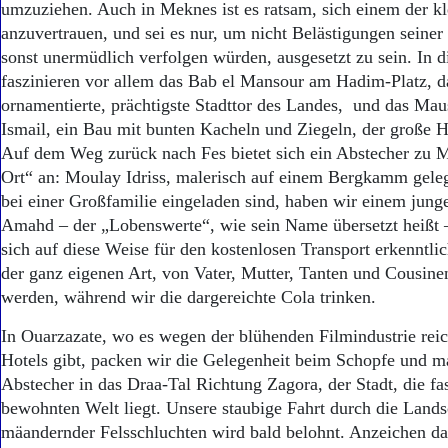
umzuziehen. Auch in Meknes ist es ratsam, sich einem der kl
anzuvertrauen, und sei es nur, um nicht Belästigungen seiner
sonst unermüdlich verfolgen würden, ausgesetzt zu sein. In d
faszinieren vor allem das Bab el Mansour am Hadim-Platz, 
ornamentierte, prächtigste Stadttor des Landes, und das M
Ismail, ein Bau mit bunten Kacheln und Ziegeln, der große H
Auf dem Weg zurück nach Fes bietet sich ein Abstecher zu
Ort“ an: Moulay Idriss, malerisch auf einem Bergkamm geleg
bei einer Großfamilie eingeladen sind, haben wir einem jun
Amahd – der „Lobenswerte“, wie sein Name übersetzt heißt 
sich auf diese Weise für den kostenlosen Transport erkenntlic
der ganz eigenen Art, von Vater, Mutter, Tanten und Cousine
werden, während wir die dargereichte Cola trinken.
In Ouarzazate, wo es wegen der blühenden Filmindustrie rei
Hotels gibt, packen wir die Gelegenheit beim Schopfe und m
Abstecher in das Draa-Tal Richtung Zagora, der Stadt, die f
bewohnten Welt liegt. Unsere staubige Fahrt durch die Lands
mäandernder Felsschluchten wird bald belohnt. Anzeichen daf