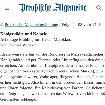
Politik
©
Preußische Allgemeine Zeitung
Suchen und finden
/ Folge 24-08 vom 14. Jun
Kultur
Königsstädte und Kamele
Wirtschaft
Acht Tage Frühling im Herzen Marokkos
Panorama
von Thomas Winzker
Gesellschaft
Leben
Idealerweise starten wir die Rundreise in Marrakesch, sicher 
Geschichte
Königsstädte und per Charter- oder Linienflug von den dreie
Ostpreußen
erreichen. Am berühmten Hauptplatz, dem Jemaa el Fna, am
Pommern
Berlin-Brandenburg
gigantischen Souks (der typisch orientalischen Märkte), pulsi
Schlesien
Schlangenbeschwörer, Wahrsager, fliegende Händler, Feuersc
Danzig und Westpreußen
es hier nicht gibt. Also hinein in den brodelnden Bazar, im
Bücher
und Ohren folgend. Ein Kaleidoskop von Farben, Gerüchen 
empfängt uns, als wir uns durch das Wirrwarr von kleinen S
Start
Geschäften schlängeln.
Wer wir sind