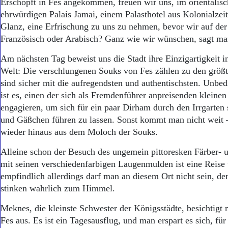
Erschöpft in Fes angekommen, freuen wir uns, im orientalis
ehrwürdigen Palais Jamai, einem Palasthotel aus Kolonialzei
Glanz, eine Erfrischung zu uns zu nehmen, bevor wir auf der 
Französisch oder Arabisch? Ganz wie wir wünschen, sagt man
Am nächsten Tag beweist uns die Stadt ihre Einzigartigkeit i
Welt: Die verschlungenen Souks von Fes zählen zu den größt
sind sicher mit die aufregendsten und authentischsten. Unbe
ist es, einen der sich als Fremdenführer anpreisenden kleine
engagieren, um sich für ein paar Dirham durch den Irrgarten
und Gäßchen führen zu lassen. Sonst kommt man nicht weit –
wieder hinaus aus dem Moloch der Souks.
Alleine schon der Besuch des ungemein pittoresken Färber- u
mit seinen verschiedenfarbigen Laugenmulden ist eine Reise
empfindlich allerdings darf man an diesem Ort nicht sein, d
stinken wahrlich zum Himmel.
Meknes, die kleinste Schwester der Königsstädte, besichtigt
Fes aus. Es ist ein Tagesausflug, und man erspart es sich, für