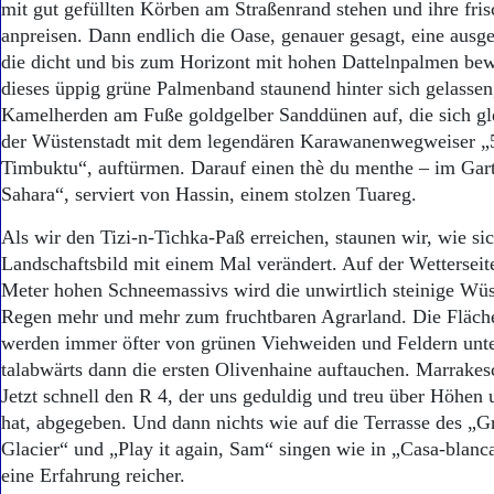
mit gut gefüllten Körben am Straßenrand stehen und ihre fris
anpreisen. Dann endlich die Oase, genauer gesagt, eine ausg
die dicht und bis zum Horizont mit hohen Dattelnpalmen bew
dieses üppig grüne Palmenband staunend hinter sich gelassen,
Kamelherden am Fuße goldgelber Sanddünen auf, die sich gle
der Wüstenstadt mit dem legendären Karawanenwegweiser „
Timbuktu“, auftürmen. Darauf einen thè du menthe – im Gar
Sahara“, serviert von Hassin, einem stolzen Tuareg.
Als wir den Tizi-n-Tichka-Paß erreichen, staunen wir, wie si
Landschaftsbild mit einem Mal verändert. Auf der Wetterseit
Meter hohen Schneemassivs wird die unwirtlich steinige Wüs
Regen mehr und mehr zum fruchtbaren Agrarland. Die Fläche
werden immer öfter von grünen Viehweiden und Feldern unte
talabwärts dann die ersten Olivenhaine auftauchen. Marrakes
Jetzt schnell den R 4, der uns geduldig und treu über Höhen u
hat, abgegeben. Und dann nichts wie auf die Terrasse des „
Glacier“ und „Play it again, Sam“ singen wie in „Casa-blan
eine Erfahrung reicher.