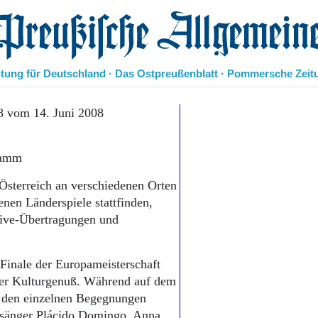
eußische Allgemeine Zeitung
itung für Deutschland · Das Ostpreußenblatt · Pommersche Zeit
Politik
8 vom 14. Juni 2008
Kultur
Wirtschaft
gramm
Panorama
Gesellschaft
Österreich an verschiedenen Orten
Leben
nen Länderspiele stattfinden,
Geschichte
 Live-Übertragungen und
Ostpreußen
Pommern
Berlin-Brandenburg
 Finale der Europameisterschaft
Schlesien
 der Kulturgenuß. Während auf dem
Danzig und Westpreußen
i den einzelnen Begegnungen
Bücher
rnsänger Plácido Domingo, Anna