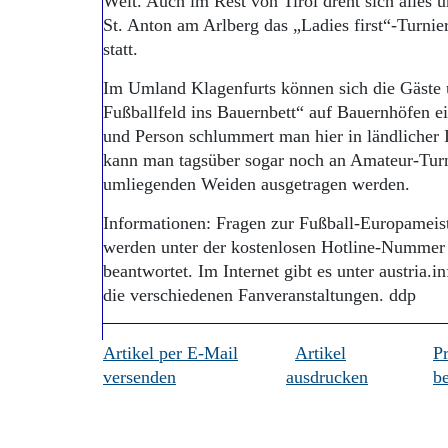
Welt. Auch im Rest von Tirol dreht sich alles u
St. Anton am Arlberg das „Ladies first“-Turnie
statt.
Im Umland Klagenfurts können sich die Gäste
Fußballfeld ins Bauernbett“ auf Bauernhöfen e
und Person schlummert man hier in ländlicher
kann man tagsüber sogar noch an Amateur-Turn
umliegenden Weiden ausgetragen werden.
Informationen: Fragen zur Fußball-Europameist
werden unter der kostenlosen Hotline-Nummer 
beantwortet. Im Internet gibt es unter austria.
die verschiedenen Fanveranstaltungen. ddp
Artikel per E-Mail
Artikel
P
versenden
ausdrucken
be