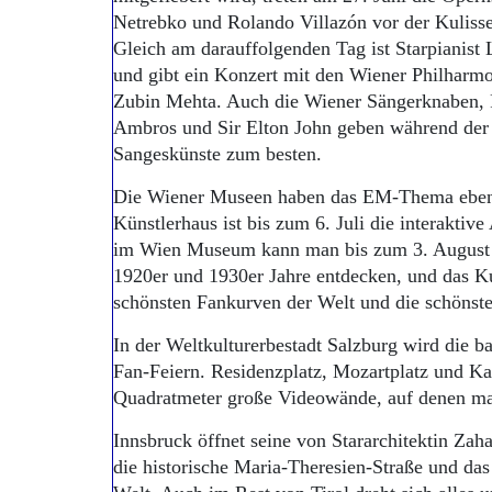
Netrebko und Rolando Villazón vor der Kuliss
Gleich am darauffolgenden Tag ist Starpianist 
und gibt ein Konzert mit den Wiener Philharmo
Zubin Mehta. Auch die Wiener Sängerknaben, 
Ambros und Sir Elton John geben während der 
Sangeskünste zum besten.
Die Wiener Museen haben das EM-Thema ebenfa
Künstlerhaus ist bis zum 6. Juli die interaktive
im Wien Museum kann man bis zum 3. August „
1920er und 1930er Jahre entdecken, und das K
schönsten Fankurven der Welt und die schönste
In der Weltkulturerbestadt Salzburg wird die 
Fan-Feiern. Residenzplatz, Mozartplatz und Kap
Quadratmeter große Videowände, auf denen man
Innsbruck öffnet seine von Stararchitektin Zah
die historische Maria-Theresien-Straße und das 