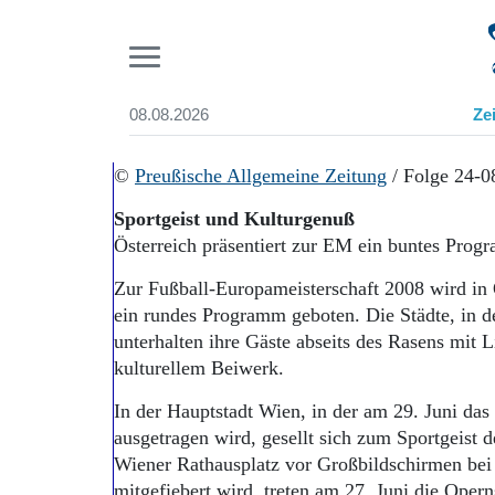
Pr
08.08.2026
Ze
Suchen und finden
Start
©
Preußische Allgemeine Zeitung
/ Folge 24-0
Wer wir sind
Sportgeist und Kulturgenuß
Aktuelle Ausgabe
Österreich präsentiert zur EM ein buntes Pro
Abonnenten-Login
Abonnent werden
Zur Fußball-Europameisterschaft 2008 wird in 
Abo Prämien
ein rundes Programm geboten. Die Städte, in de
Archiv
unterhalten ihre Gäste abseits des Rasens mit
Mediadaten
kulturellem Beiwerk.
In der Hauptstadt Wien, in der am 29. Juni das
ausgetragen wird, gesellt sich zum Sportgeist
Wiener Rathausplatz vor Großbildschirmen be
mitgefiebert wird, treten am 27. Juni die Ope