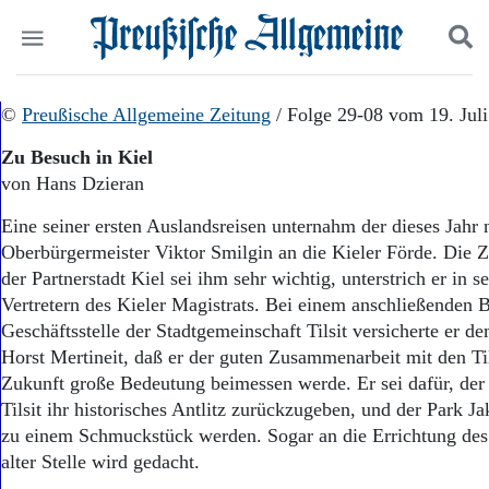
Politik
©
Preußische Allgemeine Zeitung
Suchen und finden
/ Folge 29-08 vom 19. Jul
Kultur
Zu Besuch in Kiel
Wirtschaft
von Hans Dzieran
Panorama
Gesellschaft
Eine seiner ersten Auslandsreisen unternahm der dieses Jahr 
Leben
Oberbürgermeister Viktor Smilgin an die Kieler Förde. Die
Geschichte
der Partnerstadt Kiel sei ihm sehr wichtig, unterstrich er in 
Ostpreußen
Vertretern des Kieler Magistrats. Bei einem anschließenden 
Pommern
Berlin-Brandenburg
Geschäftsstelle der Stadtgemeinschaft Tilsit versicherte er de
Schlesien
Horst Mertineit, daß er der guten Zusammenarbeit mit den Til
Danzig und Westpreußen
Zukunft große Bedeutung beimessen werde. Er sei dafür, der
Bücher
Tilsit ihr historisches Antlitz zurückzugeben, und der Park J
zu einem Schmuckstück werden. Sogar an die Errichtung de
Start
alter Stelle wird gedacht.
Wer wir sind