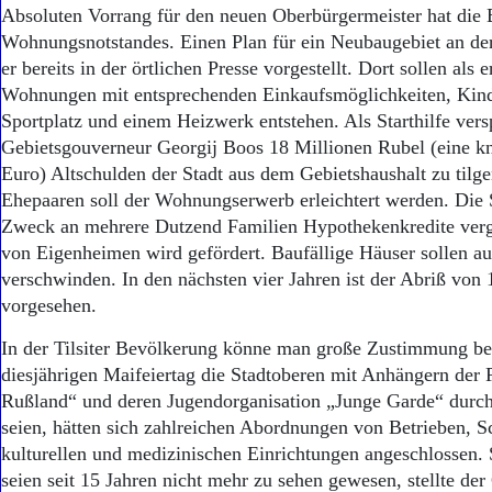
Aktuelle Ausgabe
Absoluten Vorrang für den neuen Oberbürgermeister hat die
Abonnenten-Login
Wohnungsnotstandes. Einen Plan für ein Neubaugebiet an der
Abonnent werden
er bereits in der örtlichen Presse vorgestellt. Dort sollen als 
Abo Prämien
Wohnungen mit entsprechenden Einkaufsmöglichkeiten, Kind
Archiv
Sportplatz und einem Heizwerk entstehen. Als Starthilfe ver
Mediadaten
Gebietsgouverneur Georgij Boos 18 Millionen Rubel (eine k
Kontakt
Euro) Altschulden der Stadt aus dem Gebietshaushalt zu tilg
Impressum
Ehepaaren soll der Wohnungserwerb erleichtert werden. Die 
Datenschutz
Zweck an mehrere Dutzend Familien Hypothekenkredite ver
von Eigenheimen wird gefördert. Baufällige Häuser sollen au
verschwinden. In den nächsten vier Jahren ist der Abriß von
vorgesehen.
In der Tilsiter Bevölkerung könne man große Zustimmung b
diesjährigen Maifeiertag die Stadtoberen mit Anhängern der P
Rußland“ und deren Jugendorganisation „Junge Garde“ durch
seien, hätten sich zahlreichen Abordnungen von Betrieben, 
kulturellen und medizinischen Einrichtungen angeschlossen.
seien seit 15 Jahren nicht mehr zu sehen gewesen, stellte de